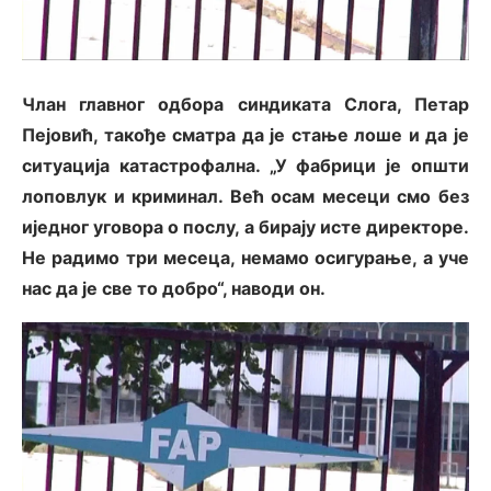
Члан главног одбора синдиката Слога, Петар
Пејовић, такође сматра да је стање лоше и да је
ситуација катастрофална. „У фабрици је општи
лоповлук и криминал. Већ осам месеци смо без
иједног уговора о послу, а бирају исте директоре.
Не радимо три месеца, немамо осигурање, а уче
нас да је све то добро“, наводи он.