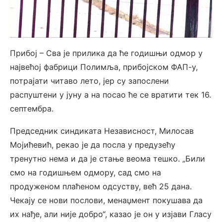
Прибој – Сва је прилика да ће годишњи одмор у
највећој фабрици Полимља, прибојском ФАП-у,
потрајати читаво лето, јер су запослени
распуштени у јуну а на посао ће се вратити тек 16.
септембра.
Председник синдиката Независност, Милосав
Мојићевић, рекао је да посла у предузећу
тренутно нема и да је стање веома тешко. „Били
смо на годишњем одмору, сад смо на
продуженом плаћеном одсуству, већ 25 дана.
Чекају се нови послови, менаџмент покушава да
их нађе, али није добро“, казао је он у изјави Гласу