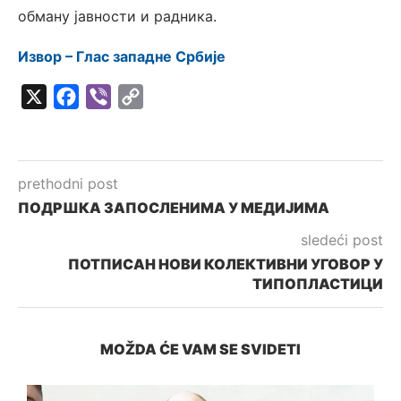
обману јавности и радника.
Извор – Глас западне Србије
X
Facebook
Viber
Copy
Link
prethodni post
ПОДРШКА ЗАПОСЛЕНИМА У МЕДИЈИМА
sledeći post
ПОТПИСАН НОВИ КОЛЕКТИВНИ УГОВОР У
ТИПОПЛАСТИЦИ
MOŽDA ĆE VAM SE SVIDETI