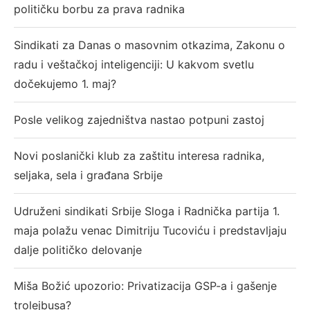
političku borbu za prava radnika
Sindikati za Danas o masovnim otkazima, Zakonu o
radu i veštačkoj inteligenciji: U kakvom svetlu
dočekujemo 1. maj?
Posle velikog zajedništva nastao potpuni zastoj
Novi poslanički klub za zaštitu interesa radnika,
seljaka, sela i građana Srbije
Udruženi sindikati Srbije Sloga i Radnička partija 1.
maja polažu venac Dimitriju Tucoviću i predstavljaju
dalje političko delovanje
Miša Božić upozorio: Privatizacija GSP-a i gašenje
trolejbusa?