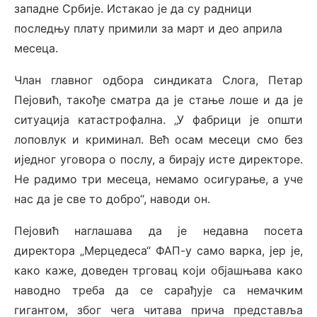
западне Србије. Истакао је да су радници
последњу плату примили за март и део априла
месеца.
Члан главног одбора синдиката Слога, Петар
Пејовић, такође сматра да је стање лоше и да је
ситуација катастрофална. „У фабрици је општи
лоповлук и криминал. Већ осам месеци смо без
иједног уговора о послу, а бирају исте директоре.
Не радимо три месеца, немамо осигурање, а уче
нас да је све то добро“, наводи он.
Пејовић наглашава да је недавна посета
директора „Мерцедеса“ ФАП-у само варка, јер је,
како каже, доведен трговац који објашњава како
наводно треба да се сарађује са немачким
гигантом, због чега читава прича представља