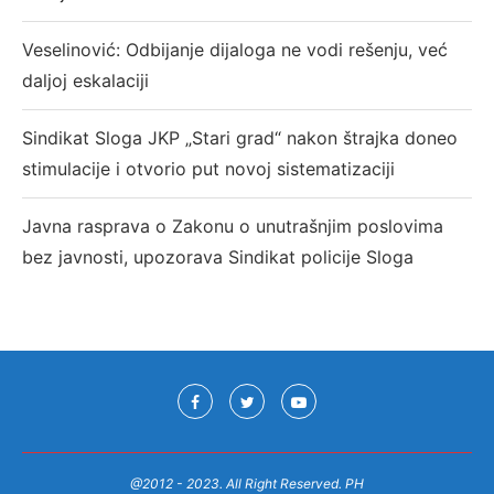
Veselinović: Odbijanje dijaloga ne vodi rešenju, već
daljoj eskalaciji
Sindikat Sloga JKP „Stari grad“ nakon štrajka doneo
stimulacije i otvorio put novoj sistematizaciji
Javna rasprava o Zakonu o unutrašnjim poslovima
bez javnosti, upozorava Sindikat policije Sloga
@2012 - 2023. All Right Reserved. PH