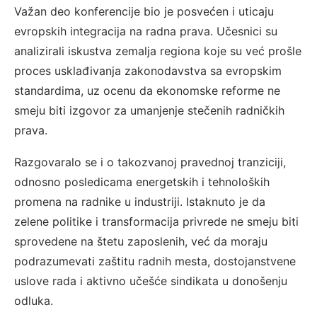
Važan deo konferencije bio je posvećen i uticaju
evropskih integracija na radna prava. Učesnici su
analizirali iskustva zemalja regiona koje su već prošle
proces usklađivanja zakonodavstva sa evropskim
standardima, uz ocenu da ekonomske reforme ne
smeju biti izgovor za umanjenje stečenih radničkih
prava.
Razgovaralo se i o takozvanoj pravednoj tranziciji,
odnosno posledicama energetskih i tehnoloških
promena na radnike u industriji. Istaknuto je da
zelene politike i transformacija privrede ne smeju biti
sprovedene na štetu zaposlenih, već da moraju
podrazumevati zaštitu radnih mesta, dostojanstvene
uslove rada i aktivno učešće sindikata u donošenju
odluka.