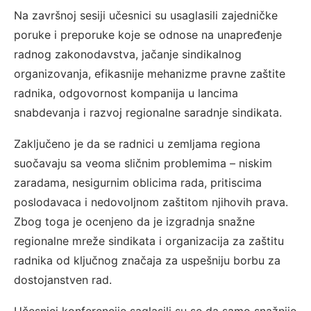
Na završnoj sesiji učesnici su usaglasili zajedničke
poruke i preporuke koje se odnose na unapređenje
radnog zakonodavstva, jačanje sindikalnog
organizovanja, efikasnije mehanizme pravne zaštite
radnika, odgovornost kompanija u lancima
snabdevanja i razvoj regionalne saradnje sindikata.
Zaključeno je da se radnici u zemljama regiona
suočavaju sa veoma sličnim problemima – niskim
zaradama, nesigurnim oblicima rada, pritiscima
poslodavaca i nedovoljnom zaštitom njihovih prava.
Zbog toga je ocenjeno da je izgradnja snažne
regionalne mreže sindikata i organizacija za zaštitu
radnika od ključnog značaja za uspešniju borbu za
dostojanstven rad.
Učesnici konferencije saglasili su se da samo snažnije