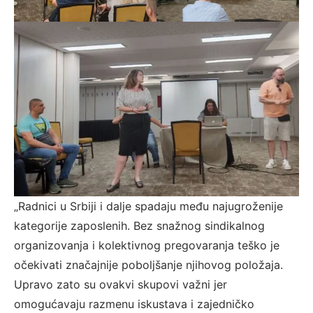
„Radnici u Srbiji i dalje spadaju među najugroženije
kategorije zaposlenih. Bez snažnog sindikalnog
organizovanja i kolektivnog pregovaranja teško je
očekivati značajnije poboljšanje njihovog položaja.
Upravo zato su ovakvi skupovi važni jer
omogućavaju razmenu iskustava i zajedničko