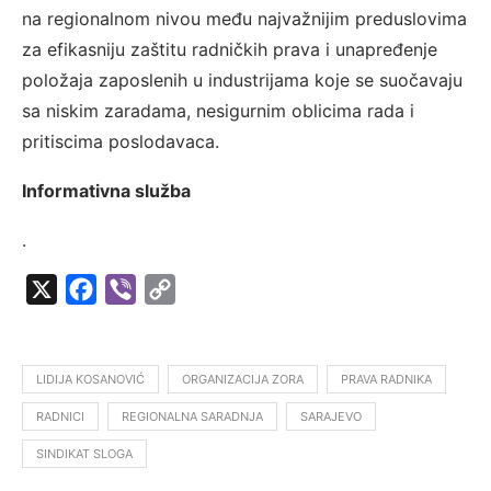
na regionalnom nivou među najvažnijim preduslovima
za efikasniju zaštitu radničkih prava i unapređenje
položaja zaposlenih u industrijama koje se suočavaju
sa niskim zaradama, nesigurnim oblicima rada i
pritiscima poslodavaca.
Informativna služba
.
X
Facebook
Viber
Copy
Link
LIDIJA KOSANOVIĆ
ORGANIZACIJA ZORA
PRAVA RADNIKA
RADNICI
REGIONALNA SARADNJA
SARAJEVO
SINDIKAT SLOGA