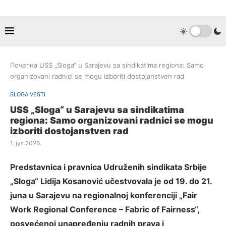
Почетна
USS „Sloga“ u Sarajevu sa sindikatima regiona: Samo
organizovani radnici se mogu izboriti dostojanstven rad
SLOGA VESTI
USS „Sloga“ u Sarajevu sa sindikatima
regiona: Samo organizovani radnici se mogu
izboriti dostojanstven rad
1. јул 2026.
Predstavnica i pravnica Udruženih sindikata Srbije
„Sloga“ Lidija Kosanović učestvovala je od 19. do 21.
juna u Sarajevu na regionalnoj konferenciji „Fair
Work Regional Conference – Fabric of Fairness“,
posvećenoj unapređenju radnih prava i