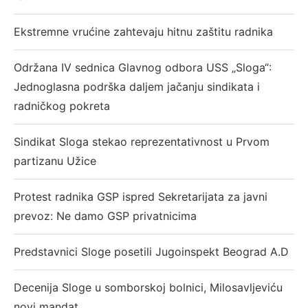
Ekstremne vrućine zahtevaju hitnu zaštitu radnika
Održana IV sednica Glavnog odbora USS „Sloga“:
Jednoglasna podrška daljem jačanju sindikata i
radničkog pokreta
Sindikat Sloga stekao reprezentativnost u Prvom
partizanu Užice
Protest radnika GSP ispred Sekretarijata za javni
prevoz: Ne damo GSP privatnicima
Predstavnici Sloge posetili Jugoinspekt Beograd A.D
Decenija Sloge u somborskoj bolnici, Milosavljeviću
novi mandat