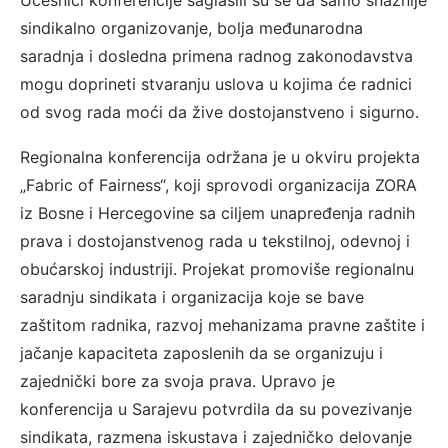
sindikalno organizovanje, bolja međunarodna
saradnja i dosledna primena radnog zakonodavstva
mogu doprineti stvaranju uslova u kojima će radnici
od svog rada moći da žive dostojanstveno i sigurno.
Regionalna konferencija održana je u okviru projekta
„Fabric of Fairness“, koji sprovodi organizacija ZORA
iz Bosne i Hercegovine sa ciljem unapređenja radnih
prava i dostojanstvenog rada u tekstilnoj, odevnoj i
obućarskoj industriji. Projekat promoviše regionalnu
saradnju sindikata i organizacija koje se bave
zaštitom radnika, razvoj mehanizama pravne zaštite i
jačanje kapaciteta zaposlenih da se organizuju i
zajednički bore za svoja prava. Upravo je
konferencija u Sarajevu potvrdila da su povezivanje
sindikata, razmena iskustava i zajedničko delovanje