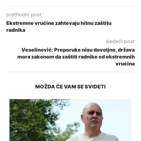
prethodni post
Ekstremne vrućine zahtevaju hitnu zaštitu
radnika
sledeći post
Veselinović: Preporuke nisu dovoljne, država
mora zakonom da zaštiti radnike od ekstremnih
vrućina
MOŽDA ĆE VAM SE SVIDETI