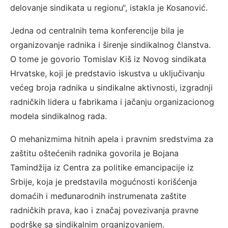
delovanje sindikata u regionu“, istakla je Kosanović.
Jedna od centralnih tema konferencije bila je
organizovanje radnika i širenje sindikalnog članstva.
O tome je govorio Tomislav Kiš iz Novog sindikata
Hrvatske, koji je predstavio iskustva u uključivanju
većeg broja radnika u sindikalne aktivnosti, izgradnji
radničkih lidera u fabrikama i jačanju organizacionog
modela sindikalnog rada.
O mehanizmima hitnih apela i pravnim sredstvima za
zaštitu oštećenih radnika govorila je Bojana
Tamindžija iz Centra za politike emancipacije iz
Srbije, koja je predstavila mogućnosti korišćenja
domaćih i međunarodnih instrumenata zaštite
radničkih prava, kao i značaj povezivanja pravne
podrške sa sindikalnim organizovanjem.