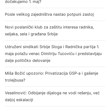
dočekujemo 1. maj?
Posle velikog zajedništva nastao potpuni zastoj
Novi poslanički klub za zaštitu interesa radnika,
seljaka, sela i građana Srbije
Udruženi sindikati Srbije Sloga i Radnička partija 1.
maja polažu venac Dimitriju Tucoviću i predstavljaju
dalje političko delovanje
Miša Božić upozorio: Privatizacija GSP-a i gašenje
trolejbusa?
Veselinović: Odbijanje dijaloga ne vodi rešenju, već
daljoj eskalaciji