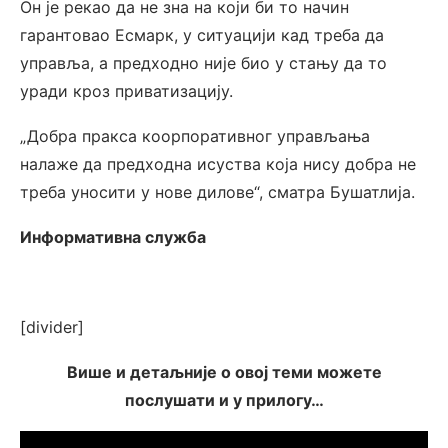
Он је рекао да не зна на који би то начин
гарантовао Есмарк, у ситуацији кад треба да
управља, а предходно није био у стању да то
уради кроз приватизацију.
„Добра пракса коорпоративног управљања
налаже да предходна исуства која нису добра не
треба уносити у нове дилове“, сматра Бушатлија.
Информативна служба
[divider]
Више и детаљније о овој теми можете
послушати и у прилогу…