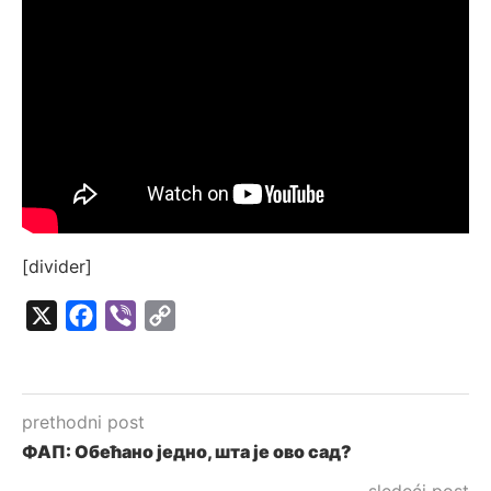
[divider]
X
Facebook
Viber
Copy
Link
prethodni post
ФАП: Обећано једно, шта је ово сад?