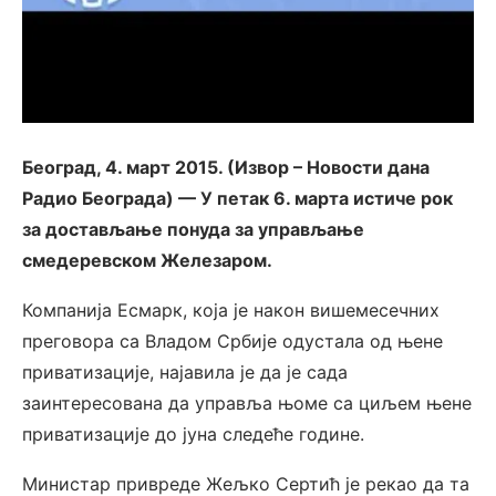
Београд, 4. март 2015. (Извор – Новости дана
Радио Београда) — У петак 6. марта истиче рок
за достављање понуда за управљање
смедеревском Железаром.
Компанија Есмарк, која је након вишемесечних
преговора са Владом Србије одустала од њене
приватизације, најавила је да је сада
заинтересована да управља њоме са циљем њене
приватизације до јуна следеће године.
Министар привреде Жељко Сертић је рекао да та