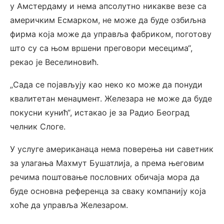
у Амстердаму и нема апсолутно никакве везе са
америчким Есмарком, не може да буде озбиљна
фирма која може да управља фабриком, поготову
што су са њом вршени преговори месецима“,
рекао је Веселиновић.
„Сада се појављују као неко ко може да понуди
квалитетан менаџмент. Железара не може да буде
покусни кунић“, истакао је за Радио Београд
челник Слоге.
У услуге американаца нема поверења ни саветник
за улагања Махмут Бушатлија, а према његовим
речима поштовање пословних обичаја мора да
буде основна референца за сваку компанију која
хоће да управља Железаром.