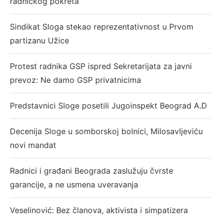
radničkog pokreta
Sindikat Sloga stekao reprezentativnost u Prvom
partizanu Užice
Protest radnika GSP ispred Sekretarijata za javni
prevoz: Ne damo GSP privatnicima
Predstavnici Sloge posetili Jugoinspekt Beograd A.D
Decenija Sloge u somborskoj bolnici, Milosavljeviću
novi mandat
Radnici i građani Beograda zaslužuju čvrste
garancije, a ne usmena uveravanja
Veselinović: Bez članova, aktivista i simpatizera