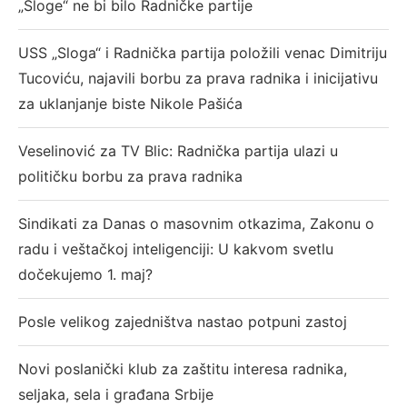
„Sloge“ ne bi bilo Radničke partije
USS „Sloga“ i Radnička partija položili venac Dimitriju
Tucoviću, najavili borbu za prava radnika i inicijativu
za uklanjanje biste Nikole Pašića
Veselinović za TV Blic: Radnička partija ulazi u
političku borbu za prava radnika
Sindikati za Danas o masovnim otkazima, Zakonu o
radu i veštačkoj inteligenciji: U kakvom svetlu
dočekujemo 1. maj?
Posle velikog zajedništva nastao potpuni zastoj
Novi poslanički klub za zaštitu interesa radnika,
seljaka, sela i građana Srbije