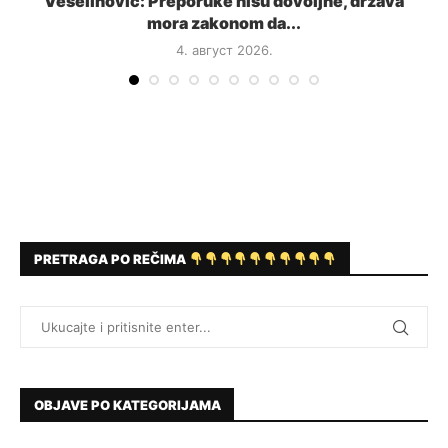
a
Veselinović: Preporuke nisu dovoljne, država
mora zakonom da...
4. август 2026.
PRETRAGA PO REČIMA
OBJAVE PO KATEGORIJAMA