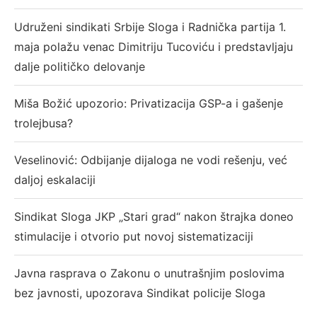
Udruženi sindikati Srbije Sloga i Radnička partija 1.
maja polažu venac Dimitriju Tucoviću i predstavljaju
dalje političko delovanje
Miša Božić upozorio: Privatizacija GSP-a i gašenje
trolejbusa?
Veselinović: Odbijanje dijaloga ne vodi rešenju, već
daljoj eskalaciji
Sindikat Sloga JKP „Stari grad“ nakon štrajka doneo
stimulacije i otvorio put novoj sistematizaciji
Javna rasprava o Zakonu o unutrašnjim poslovima
bez javnosti, upozorava Sindikat policije Sloga