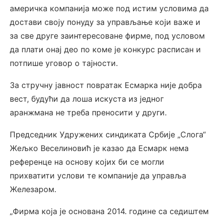
америчка компанија може под истим условима да
достави своју понуду за управљање који важе и
за све друге заинтересоване фирме, под условом
да плати онај део по коме је конкурс расписан и
потпише уговор о тајности.
За стручну јавност повратак Есмарка није добра
вест, будући да лоша искуста из једног
аранжмана не треба преносити у други.
Председник Удружених синдиката Србије „Слога“
Жељко Веселиновић је казао да Есмарк нема
референце на основу којих би се могли
прихватити услови те компаније да управља
Железаром.
„Фирма која је основана 2014. године са седиштем