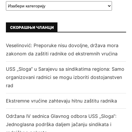
СКОРАШЊИ ЧЛАНЦИ
Veselinović: Preporuke nisu dovoljne, država mora
zakonom da zaštiti radnike od ekstremnih vrućina
USS „Sloga“ u Sarajevu sa sindikatima regiona: Samo
organizovani radnici se mogu izboriti dostojanstven
rad
Ekstremne vrućine zahtevaju hitnu zaštitu radnika
Održana IV sednica Glavnog odbora USS „Sloga“:
Jednoglasna podrška daljem jačanju sindikata i