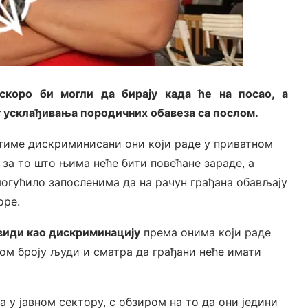
скоро би могли да бирају када ће на посао, а
г усклађивања породичних обавеза са послом.
 тиме дискриминисани они који раде у приватном
у за то што њима неће бити повећане зараде, а
огућило запосленима да на рачун грађана обављају
оре.
види као дискриминацију
према онима који раде
ом броју људи и сматра да грађани неће имати
а у јавном сектору, с обзиром на то да они једини