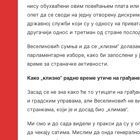
нису обухваћени овим повећањем плата или 
опет да се своди на једну отворену дискрими
државној служби који су у односу на приват
другачији однос и третман од стране посло
Веселиновић сумња и да се „клизни“ долазак
парламентарне изборе, како би запослени у 
време за страначке активности.
Како „клизно“ радно време утиче на грађан
Засад се не зна како ће то утицати на грађ
и градским управама, али Веселиновић не в
странкама, који је и досад био „климав“.
Ми смо и до сада видели у пракси да су у
да чекају сатима. Мислим да онда генералн