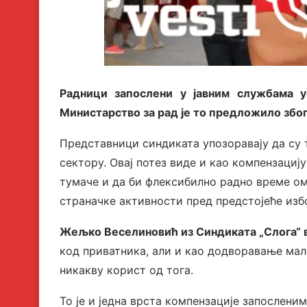
Радници запослени у јавним службама у
Министарство за рад је то предложило збо
Представници синдиката упозоравају да су
сектору. Овај потез виде и као компензациј
тумаче и да би флексибилно радно време ом
страначке активности пред предстојеће изб
Жељко Веселиновић из Синдиката „Слога“ 
код приватника, али и као додворавање мал
никакву корист од тога.
То је и једна врста компензације запосленим