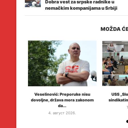
Dobra vest za srpske radnike u
nemačkim kompanijama u Srbiji
MOŽDA ĆE
a, aktivista
Veselinović: Preporuke nisu
USS „Slo
e“ ne...
dovoljne, država mora zakonom
sindikati
da...
4. август 2026.