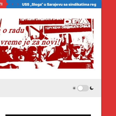
TI
ora zakonom da...
USS „Sloga“ u Sarajevu sa sindikatima regiona: Samo.