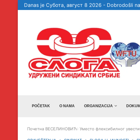
Danas je Субота, август 8 2026 - Dobrodošli na
te garancije, a...
Veselinović: Bez članova, aktivista i simpatiz
POČETAK
O NAMA
ORGANIZACIJA
DOKUM
Почетна
ВЕСЕЛИНОВИЋ: Уместо флексибилног увести