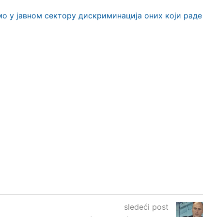
о у јавном сектору дискриминација оних који раде
sledeći post