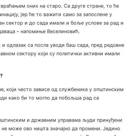
враћањем оних на старо. Са друге стране, то ће
нацију, јер ће то важити само за запослене у
ан сектор и до сада имали и боље услове за рад и
даваца – напомиње Веселиновић.
 и одлазак са посла уводи баш сада, пред редовне
јавном сектору који су политички активни имали
е?
ане, који често зависе од службеника у општинским
иди како би то могло да побољша рад са
 општинским и државним управама људи принуђени
о не може ово ништа значајно да промени. Једино