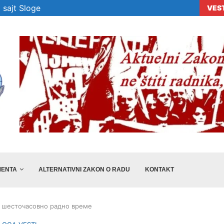
 sajt Sloge
VES
era „Sloge“ ne...
Veselinović: Preporuke nisu dovoljne, država m
ENTA
ALTERNATIVNI ZAKON O RADU
KONTAKT
 шесточасовно радно време