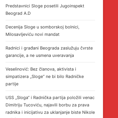
Predstavnici Sloge posetili Jugoinspekt
Beograd A.D
Decenija Sloge u somborskoj bolnici,
Milosavljeviću novi mandat
Radnici i građani Beograda zaslužuju čvrste
garancije, a ne usmena uveravanja
Veselinović: Bez članova, aktivista i
simpatizera „Sloge“ ne bi bilo Radničke
partije
USS „Sloga“ i Radnička partija položili venac
Dimitriju Tucoviću, najavili borbu za prava
radnika i inicijativu za uklanjanje biste Nikole