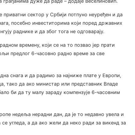
а грађанима дуже да раде – додаје Веселиновић.
је приватни сектор у Србији потпуно неуређен и да
снага, посебно инвеститорима који поред државних
нгују раднике и да због тога не одговарају.
адном времену, који се на то позвао јер прати
бољи предлог 6-часовно радно време за све
дна снага и да радимо за најниже плате у Европи,
а, тако да ако министар или представник Владе
бало би да ту малу зараду компензује 6-часовним
ропе недеља нерадни дан, да је то недавно увела и
 се угледа, а да ако жели да неко ради за викенд за