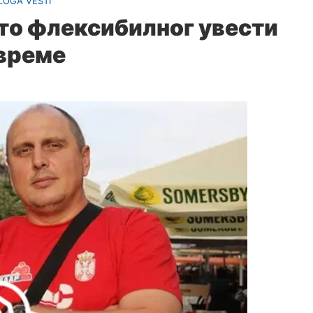
LOGA VESTI
о флексибилног увести
време