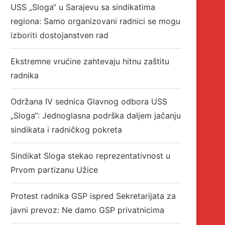
USS „Sloga“ u Sarajevu sa sindikatima
regiona: Samo organizovani radnici se mogu
izboriti dostojanstven rad
Ekstremne vrućine zahtevaju hitnu zaštitu
radnika
Održana IV sednica Glavnog odbora USS
„Sloga“: Jednoglasna podrška daljem jačanju
sindikata i radničkog pokreta
Sindikat Sloga stekao reprezentativnost u
Prvom partizanu Užice
Protest radnika GSP ispred Sekretarijata za
javni prevoz: Ne damo GSP privatnicima