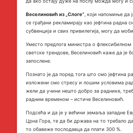
да ако остају дуже на послу можда могу и с
Веселиновић из „Слоге“
, који напомиње да 
се грађани рекламирају као јефтина радна 
субвенција и свих привилегија, могу да моби
Уместо предлога министра о флексибилном р
светске трендове, Веселиновић каже да је 
запослене.
Познато је да поред тога што смо јефтина ра
изложени смо стресу и лошим условима рад
жели да учини нешто добро за раднике, тре
радним временом – истиче Веселиновић.
Подсећа и да је у већини земаља западне Ев
Црна Гора, те да би држава на то требало да
то обавеже послодавца да плати 300 %.