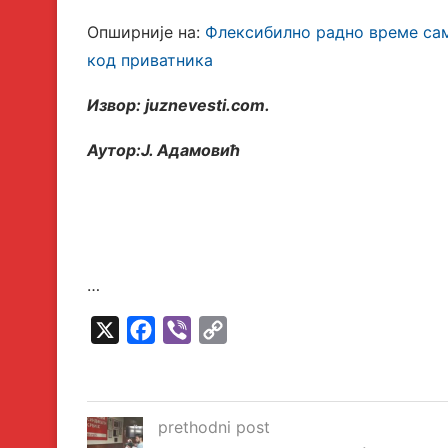
Опширније на:
Флексибилно радно време сам
код приватника
Извор: juznevesti.com.
Аутор:Ј. Адамовић
…
X
Facebook
Viber
Copy
Link
prethodni post