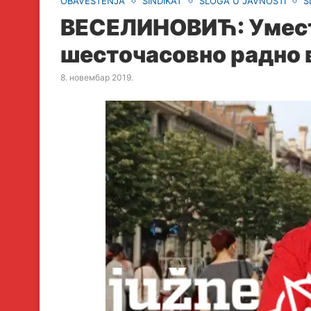
OBAVEŠTENJA
SINDIKAT
SLOGA U JAVNOSTI
S
ВЕСЕЛИНОВИЋ: Умест
шесточасовно радно 
8. новембар 2019.