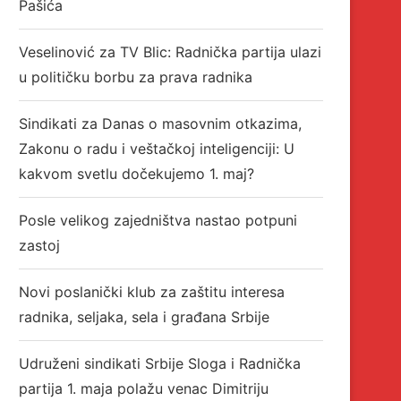
Pašića
Veselinović za TV Blic: Radnička partija ulazi
u političku borbu za prava radnika
Sindikati za Danas o masovnim otkazima,
Zakonu o radu i veštačkoj inteligenciji: U
kakvom svetlu dočekujemo 1. maj?
Posle velikog zajedništva nastao potpuni
zastoj
Novi poslanički klub za zaštitu interesa
radnika, seljaka, sela i građana Srbije
Udruženi sindikati Srbije Sloga i Radnička
partija 1. maja polažu venac Dimitriju