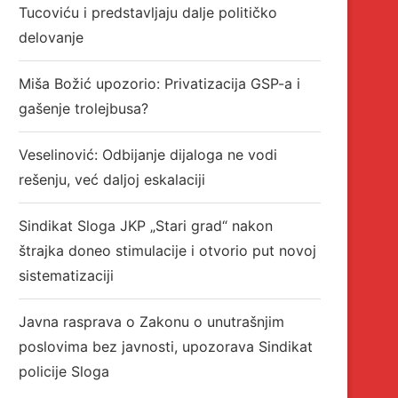
Tucoviću i predstavljaju dalje političko
delovanje
Miša Božić upozorio: Privatizacija GSP-a i
gašenje trolejbusa?
Veselinović: Odbijanje dijaloga ne vodi
rešenju, već daljoj eskalaciji
Sindikat Sloga JKP „Stari grad“ nakon
štrajka doneo stimulacije i otvorio put novoj
sistematizaciji
Javna rasprava o Zakonu o unutrašnjim
poslovima bez javnosti, upozorava Sindikat
policije Sloga