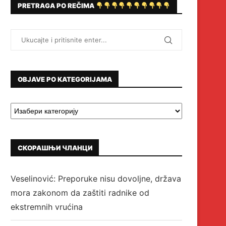
PRETRAGA PO REČIMA
OBJAVE PO KATEGORIJAMA
СКОРАШЊИ ЧЛАНЦИ
Veselinović: Preporuke nisu dovoljne, država
mora zakonom da zaštiti radnike od
ekstremnih vrućina