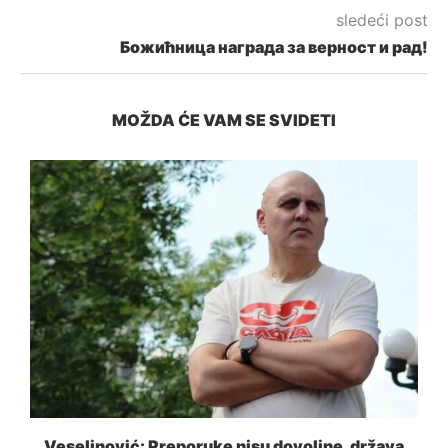
sledeći post
Божићница награда за верност и рад!
MOŽDA ĆE VAM SE SVIDETI
a
Veselinović: Preporuke nisu dovoljne, država