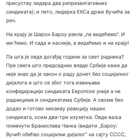
присуству лидера два репрезентативних
синдиката); и пето, лидерка ЕКСа држи Вучића за
реч.
На крају је Шарон Бароу рекла „па видећемо“. И
ми ћемо. И сада и касније, а видећемо и на крају!
Па шта је овде догађај године за свет радника?
Пре свега што председник владе Србије каже да
није знао да је закон о раду донет без социјалног
дијалога и што се због тога извињава
конфедерацији синдиката Европске уније а не
радницима и синдикатима Србије. А овоме бих
додао и готово никакву реакцију наших
синдиката, осим два-три изузетка. Овде ваља
поменути Бранислава Чанка (видети „Бароу:
Вучић обећао социјални дијалог” на сајту СССС,