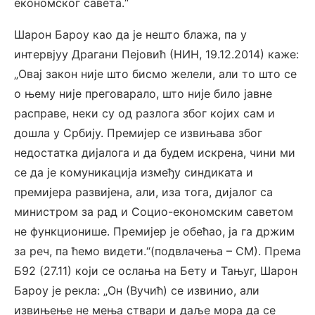
економског савета.“
Шарон Бароу као да је нешто блажа, па у
интервјуу Драгани Пејовић (НИН, 19.12.2014) каже:
„Овај закон није што бисмо желели, али то што се
о њему није преговарало, што није било јавне
расправе, неки су од разлога због којих сам и
дошла у Србију. Премијер се извињава због
недостатка дијалога и да будем искрена, чини ми
се да је комуникација између синдиката и
премијера развијена, али, иза тога, дијалог са
министром за рад и Социо-економским саветом
не функционише. Премијер је обећао, ја га држим
за реч, па ћемо видети.“(подвлачења – СМ). Према
Б92 (27.11) који се ослања на Бету и Тањуг, Шарон
Бароу је рекла: „Он (Вучић) се извинио, али
извињење не мења ствари и даље мора да се