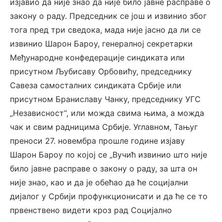
изјавио да није знао да није било јавне расправе о
закону о раду. Председник се још и извинио због
тога пред три сведока, мада није јасно да ли се
извинио Шарон Бароу, генералној секретарки
Међународне конфедерације синдиката или
присутном Љубисаву Орбовићу, председнику
Савеза самосталних синдиката Србије или
присутном Браниславу Чанку, председнику УГС
„Независност“, или можда свима њима, а можда
чак и свим радницима Србије. Углавном, Тањуг
преноси 27. новембра прошле године изјаву
Шарон Бароу по којој се „Вучић извинио што није
било јавне расправе о закону о раду, за шта он
није знао, као и да је обећао да ће социјални
дијалог у Србији профункционисати и да ће се то
првенствено видети кроз рад Социјално