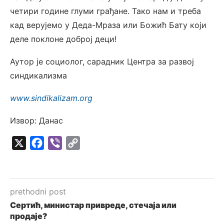
четири године глуми грађане. Тако нам и треба
кад верујемо у Деда-Мраза или Божић Бату који
деле поклоне доброј деци!
Аутор је социолог, сарадник Центра за развој
синдикализма
www.sindikalizam.org
Извор: Данас
X
Facebook
Viber
Copy
Link
prethodni post
Сертић, министар привреде, стечаја или
продаје?