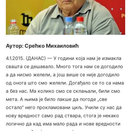
Аутор: Срећко Михаиловић
4.1.2015. (ДАНАС) — У години која нам је измакла
свашта се дешавало. Много тога нам се догодило
а да нисмо желели, а још више се није догодило
од онога што смо желели. Догађало се то са нама
а без нас. Ма колико смо се склањали, били смо
мета. А њима је било лакше да погоде „све
остало“ него прокламовани циљ. Учили су нас да
нову вредност само рад ствара, стога је некако
логично да кад има мало рада и нове вредности