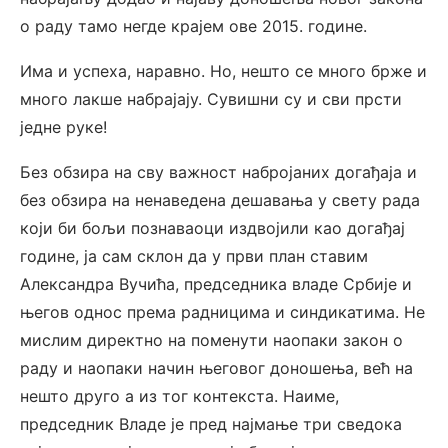
о раду тамо негде крајем ове 2015. године.
Има и успеха, наравно. Но, нешто се много брже и
много лакше набрајају. Сувишни су и сви прсти
једне руке!
Без обзира на сву важност набројаних догађаја и
без обзира на ненаведена дешавања у свету рада
који би бољи познаваоци издвојили као догађај
године, ја сам склон да у први план ставим
Александра Вучића, председника владе Србије и
његов однос према радницима и синдикатима. Не
мислим директно на поменути наопаки закон о
раду и наопаки начин његовог доношења, већ на
нешто друго а из тог контекста. Наиме,
председник Владе је пред најмање три сведока