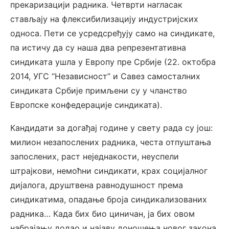
прекаризацији радника. Четврти нагласак
стављају на флексибилизацију индустријских
односа. Пети се усредсређују само на синдикате,
па истичу да су наша два репрезентативна
синдиката ушла у Европу пре Србије (22. октобра
2014, УГС “Независност” и Савез самосталних
синдиката Србије примљени су у чланство
Европске конфедерације синдиката).
Кандидати за догађај године у свету рада су још:
милион незапослених радника, честа отпуштања
запослених, раст неједнакости, неуспели
штрајкови, немоћни синдикати, крах социјалног
дијалога, друштвена равнодушност према
синдикатима, опадање броја синдикализованих
радника… Када бих био циничан, ја бих овом
набрајању додао и најаву доношења новог закона