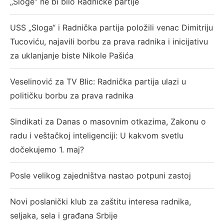
„Sloge“ ne bi bilo Radničke partije
USS „Sloga“ i Radnička partija položili venac Dimitriju
Tucoviću, najavili borbu za prava radnika i inicijativu
za uklanjanje biste Nikole Pašića
Veselinović za TV Blic: Radnička partija ulazi u
političku borbu za prava radnika
Sindikati za Danas o masovnim otkazima, Zakonu o
radu i veštačkoj inteligenciji: U kakvom svetlu
dočekujemo 1. maj?
Posle velikog zajedništva nastao potpuni zastoj
Novi poslanički klub za zaštitu interesa radnika,
seljaka, sela i građana Srbije