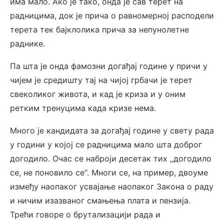
има мало. Ако је тако, онда је сав терет на
радницима, док је прича о равномерној расподели
терета тек бајклолика прича за непунолетне
раднике.
Па шта је онда фамозни догађај године у причи у
чијем је средишту тај на чијој грбачи је терет
свеколиког живота, и кад је криза и у оним
ретким тренуцима када кризе нема.
Много је кандидата за догађај године у свету рада
у години у којој се радницима мало шта доброг
догодило. Очас се наброји десетак тих „догодило
се, не поновило се“. Многи се, на пример, двоуме
између наопаког усвајање наопаког Закона о раду
и ничим изазваног смањења плата и пензија.
Трећи говоре о брутализацији рада и