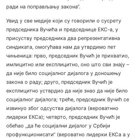
ради на поправљању закона“.
Увид у све медије који су говорили о сусрету
председника Вучића и председнице ЕКС-а, у
присуству председника два репрезентативна
синдиката, омогућава нам да утврдимо пет
чињеница: прво, председник Вучић је прихватио,
имлицитно или експлицитно, оно што сви знају –
да није било социјалног дијалога у доношењу
закона о раду; друго, председник Вучић је
експлицитно устврдио да није знао да није било
социјалног дијалога; треће, председник Вучић се
извинуо због одсуства дијалога (вероватнно
лидерки ЕКСа); четврто, председник Вучић је
обећао „да ће социјални дијалог у Србији
профункционисати“ (вероватно лидерки ЕКСа а у