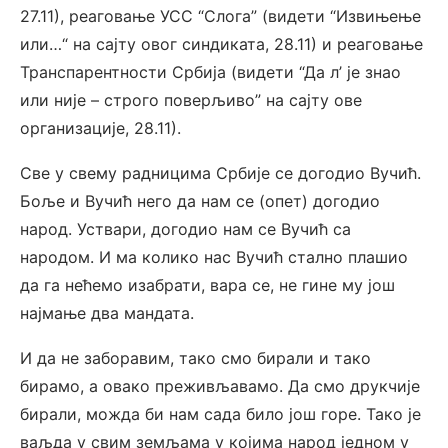
27.11), реаговање УСС “Слога” (видети “Извињење
или…“ на сајту овог синдиката, 28.11) и реаговање
Транспарентности Србија (видети “Да л’ је знао
или није – строго поверљиво” на сајту ове
организације, 28.11).
Све у свему радницима Србије се догодио Вучић.
Боље и Вучић него да нам се (опет) догодио
народ. Уствари, догодио нам се Вучић са
народом. И ма колико нас Вучић стално плашио
да га нећемо изабрати, вара се, не гине му још
најмање два мандата.
И да не заборавим, тако смо бирали и тако
бирамо, а овако преживљавамо. Да смо друкчије
бирали, можда би нам сада било још горе. Тако је
ваљда у свим земљама у којима народ једном у