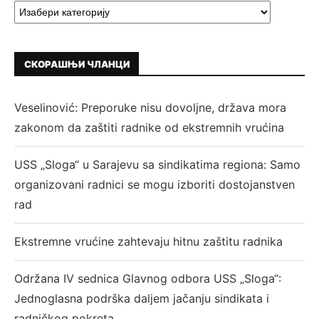
СКОРАШЊИ ЧЛАНЦИ
Veselinović: Preporuke nisu dovoljne, država mora
zakonom da zaštiti radnike od ekstremnih vrućina
USS „Sloga“ u Sarajevu sa sindikatima regiona: Samo
organizovani radnici se mogu izboriti dostojanstven
rad
Ekstremne vrućine zahtevaju hitnu zaštitu radnika
Održana IV sednica Glavnog odbora USS „Sloga“:
Jednoglasna podrška daljem jačanju sindikata i
radničkog pokreta