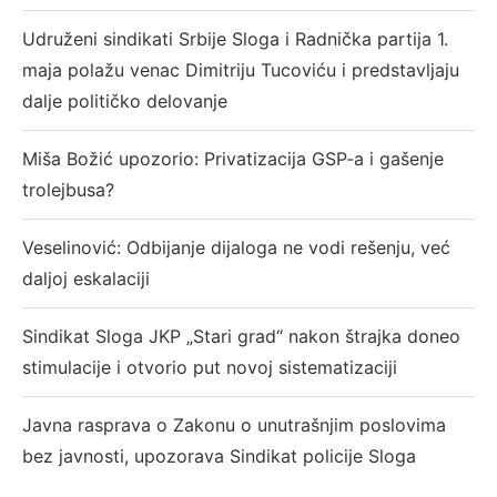
Udruženi sindikati Srbije Sloga i Radnička partija 1.
maja polažu venac Dimitriju Tucoviću i predstavljaju
dalje političko delovanje
Miša Božić upozorio: Privatizacija GSP-a i gašenje
trolejbusa?
Veselinović: Odbijanje dijaloga ne vodi rešenju, već
daljoj eskalaciji
Sindikat Sloga JKP „Stari grad“ nakon štrajka doneo
stimulacije i otvorio put novoj sistematizaciji
Javna rasprava o Zakonu o unutrašnjim poslovima
bez javnosti, upozorava Sindikat policije Sloga