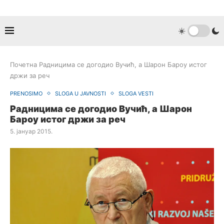
Почетна
Радницима се догодио Вучић, а Шарон Бароу истог
држи за реч
PRENOSIMO
SLOGA U JAVNOSTI
SLOGA VESTI
Радницима се догодио Вучић, а Шарон
Бароу истог држи за реч
5. јануар 2015.