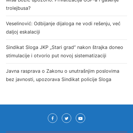
trolejbusa?
Veselinović: Odbijanje dijaloga ne vodi rešenju, već
daljoj eskalaciji
Sindikat Sloga JKP „Stari grad“ nakon štrajka doneo
stimulacije i otvorio put novoj sistematizaciji
Javna rasprava o Zakonu o unutrašnjim poslovima
bez javnosti, upozorava Sindikat policije Sloga