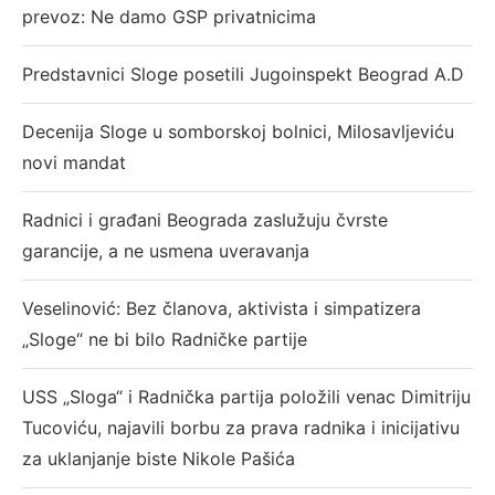
prevoz: Ne damo GSP privatnicima
Predstavnici Sloge posetili Jugoinspekt Beograd A.D
Decenija Sloge u somborskoj bolnici, Milosavljeviću
novi mandat
Radnici i građani Beograda zaslužuju čvrste
garancije, a ne usmena uveravanja
Veselinović: Bez članova, aktivista i simpatizera
„Sloge“ ne bi bilo Radničke partije
USS „Sloga“ i Radnička partija položili venac Dimitriju
Tucoviću, najavili borbu za prava radnika i inicijativu
za uklanjanje biste Nikole Pašića