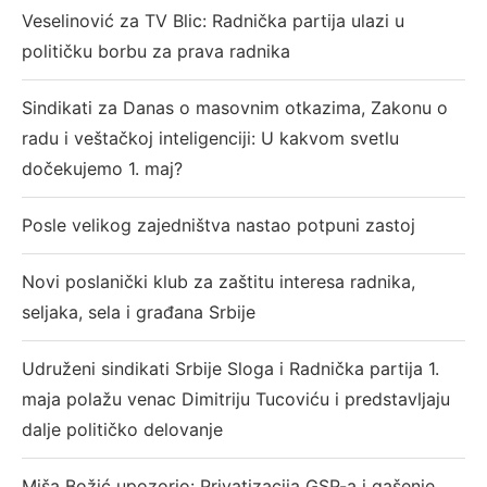
Veselinović za TV Blic: Radnička partija ulazi u
političku borbu za prava radnika
Sindikati za Danas o masovnim otkazima, Zakonu o
radu i veštačkoj inteligenciji: U kakvom svetlu
dočekujemo 1. maj?
Posle velikog zajedništva nastao potpuni zastoj
Novi poslanički klub za zaštitu interesa radnika,
seljaka, sela i građana Srbije
Udruženi sindikati Srbije Sloga i Radnička partija 1.
maja polažu venac Dimitriju Tucoviću i predstavljaju
dalje političko delovanje
Miša Božić upozorio: Privatizacija GSP-a i gašenje