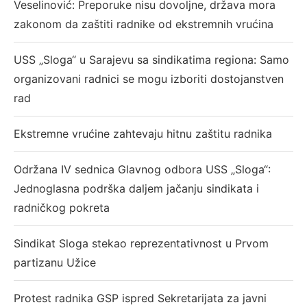
Veselinović: Preporuke nisu dovoljne, država mora
zakonom da zaštiti radnike od ekstremnih vrućina
USS „Sloga“ u Sarajevu sa sindikatima regiona: Samo
organizovani radnici se mogu izboriti dostojanstven
rad
Ekstremne vrućine zahtevaju hitnu zaštitu radnika
Održana IV sednica Glavnog odbora USS „Sloga“:
Jednoglasna podrška daljem jačanju sindikata i
radničkog pokreta
Sindikat Sloga stekao reprezentativnost u Prvom
partizanu Užice
Protest radnika GSP ispred Sekretarijata za javni