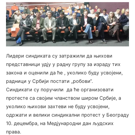
Лидери синдиката су затражили да њихови
представници удју у радну групу за израду тих
закона и оценили да ће , уколико буду усвојени,
радници у Србији постати „робови“.
Синдикати су поручили да ће организовати
протесте са својим чланством широм Србије, а
уколико њихови захтеви не буду усвојени,
одржати и велики синдикални протест у Београду
10. децембра, на Медјународни дан људских
права.