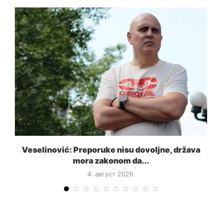
a
Veselinović: Preporuke nisu dovoljne, država
mora zakonom da...
4. август 2026.