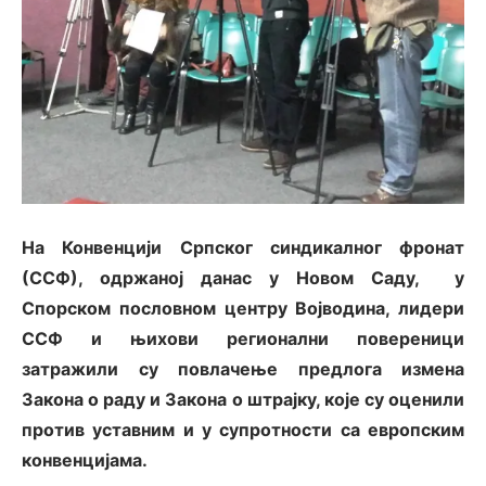
На Конвенцији Српског синдикалног фронат
(ССФ), одржаној данас у Новом Саду, у
Спорском пословном центру Војводина, лидери
ССФ и њихови регионални повереници
затражили су повлачење предлога измена
Закона о раду и Закона о штрајку, које су оценили
против уставним и у супротности са европским
конвенцијама.