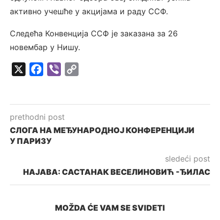
активно учешће у акцијама и раду ССФ.
Следећа Конвенција ССФ је заказана за 26
новембар у Нишу.
X
Facebook
Viber
Copy
Link
prethodni post
СЛОГА НА МЕЂУНАРОДНОЈ КОНФЕРЕНЦИЈИ
У ПАРИЗУ
sledeći post
НАЈАВА: САСТАНАК ВЕСЕЛИНОВИЋ -ЂИЛАС
MOŽDA ĆE VAM SE SVIDETI