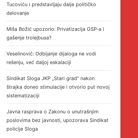
Tucoviću i predstavljaju dalje političko
delovanje
Miša Božić upozorio: Privatizacija GSP-a i
gašenje trolejbusa?
Veselinović: Odbijanje dijaloga ne vodi
rešenju, već daljoj eskalaciji
Sindikat Sloga JKP „Stari grad“ nakon
štrajka doneo stimulacije i otvorio put novoj
sistematizaciji
Javna rasprava o Zakonu o unutrašnjim
poslovima bez javnosti, upozorava Sindikat
policije Sloga