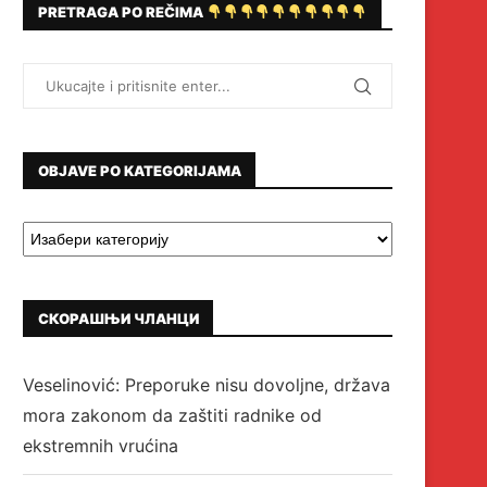
PRETRAGA PO REČIMA
OBJAVE PO KATEGORIJAMA
СКОРАШЊИ ЧЛАНЦИ
Veselinović: Preporuke nisu dovoljne, država
mora zakonom da zaštiti radnike od
ekstremnih vrućina