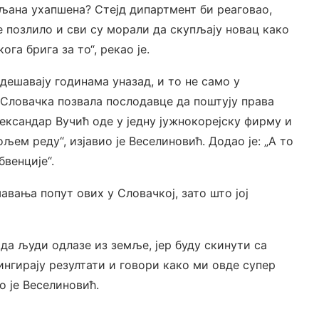
љана ухапшена? Стејд дипартмент би реаговао,
је позлило и сви су морали да скупљају новац како
ога брига за то“, рекао је.
 дешавају годинама уназад, и то не само у
је Словачка позвала послодавце да поштују права
лександар Вучић оде у једну јужнокорејску фирму и
ољем реду“, изјавио је Веселиновић. Додао је: „А то
бвенције“.
вања попут ових у Словачкој, зато што јој
да људи одлазе из земље, јер буду скинути са
ингирају резултати и говори како ми овде супер
о је Веселиновић.