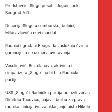
Predstavnici Sloge posetili Jugoinspekt
Beograd A.D
Decenija Sloge u somborskoj bolnici,
Milosavljeviću novi mandat
Radnici i građani Beograda zaslužuju čvrste
garancije, a ne usmena uveravanja
Veselinović: Bez članova, aktivista i
simpatizera „Sloge“ ne bi bilo Radničke
partije
USS „Sloga“ i Radnička partija položili venac
Dimitriju Tucoviću, najavili borbu za prava
radnika i inicijativu za uklanjanje biste Nikole