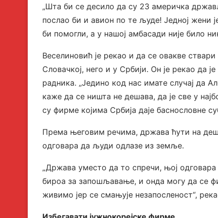
„Шта би се десило да су 23 америчка држав
послао би и авион по те људе! Једној жени 
би помогли, а у нашој амбасади није било ник
Веселиновић је рекао и да се овакве ствари
Словачкој, него и у Србији. Он је рекао да 
радника. „Једино код нас имате случај да А
каже да се ништа не дешава, да је све у најб
су фирме којима Србија даје баснословне су
Према његовим речима, држава ћути на деша
одговара да људи одлазе из земље.
„Држава уместо да то спречи, њој одговара 
бироа за запошљавање, и онда могу да се ф
живимо јер се смањује незапосленост“, река
Избегавати јужнокорејске фирме