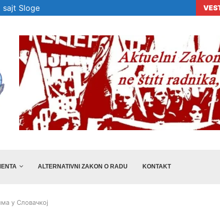
 sajt Sloge
VES
va mora zakonom da...
USS „Sloga“ u Sarajevu sa sindikatima regiona: S
ENTA
ALTERNATIVNI ZAKON O RADU
KONTAKT
ма у Словачкој