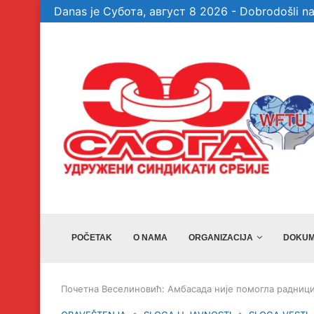
Danas je Субота, август 8 2026 - Dobrodošli na
patizera „Sloge“ ne...
Veselinović: Preporuke nisu dovoljne, drža
POČETAK
O NAMA
ORGANIZACIJA
DOKUM
Почетна
Веселиновић: Амбасада није помогла радници