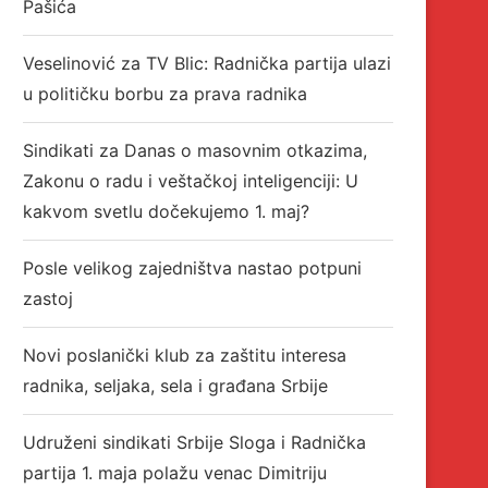
Pašića
Veselinović za TV Blic: Radnička partija ulazi
u političku borbu za prava radnika
Sindikati za Danas o masovnim otkazima,
Zakonu o radu i veštačkoj inteligenciji: U
kakvom svetlu dočekujemo 1. maj?
Posle velikog zajedništva nastao potpuni
zastoj
Novi poslanički klub za zaštitu interesa
radnika, seljaka, sela i građana Srbije
Udruženi sindikati Srbije Sloga i Radnička
partija 1. maja polažu venac Dimitriju