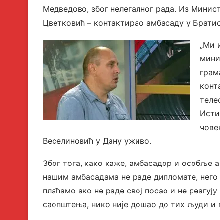
Медведово, због нелегалног рада. Из Минист
Цветковић – контактирао амбасаду у Братис
„Ми 
мини
грам
конт
теле
Исти
чове
Веселиновић у Дану уживо.
Због тога, како каже, амбасадор и особље а
нашим амбасадама не раде дипломате, него н
плаћамо ако не раде свој посао и не реагуј
саопштења, нико није дошао до тих људи и п