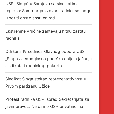
USS „Sloga“ u Sarajevu sa sindikatima
regiona: Samo organizovani radnici se mogu
izboriti dostojanstven rad
Ekstremne vrućine zahtevaju hitnu zaštitu
radnika
Održana IV sednica Glavnog odbora USS
„Sloga“: Jednoglasna podrška daljem jačanju
sindikata i radničkog pokreta
Sindikat Sloga stekao reprezentativnost u
Prvom partizanu Užice
Protest radnika GSP ispred Sekretarijata za
javni prevoz: Ne damo GSP privatnicima