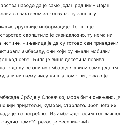
арства наводе да је само један радник – Дејан
лави са захтевом за конзуларну заштиту.
имамо другачије информације. То што је
старство саопштило је скандалозно, ту нема ни
а истине. Чињеница је да су готово сви приведени
актирали амбасаду, они који су имали мобилни
фон код себе…Било је више десетина позива…
на је да су се они из амбасаде јавили само једном
ку, али ни њему нису ништа помогли“, рекао је
мбасаде Србије у Словачкој мора бити смењено. „У
ечији пријатељи, кумови, старлете. Због чега их
у када је то потребно…Из амбасаде, осим тог лажног
онудио помоћ“, рекао је Веселиновић.