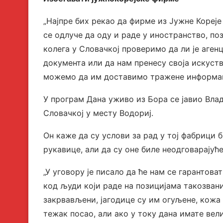
„Најпре бих рекао да фирме из Јужне Кореје 
се одлуче да оду и раде у иностранство, по
колега у Словачкој проверимо да ли је аген
документа или да нам пренесу своја искуств
можемо да им доставимо тражене информаци
У програм Дана уживо из Бора се јавио Влад
Словачкој у месту Водориј.
Он каже да су услови за рад у тој фабрици 
рукавице, али да су оне биле неодговарајуће
„У уговору је писало да ће нам се гарантов
код људи који раде на позицијама такозван
закрвављени, јагодице су им огуљене, кожа 
тежак посао, али ако у току дана имате ве