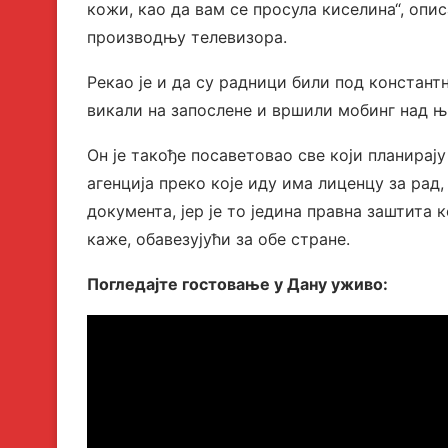
кожи, као да вам се просула киселина“, опи
производњу телевизора.
Рекао је и да су радници били под констант
викали на запослене и вршили мобинг над њ
Он је такође посаветовао све који планирају
агенција преко које иду има лиценцу за рад,
документа, јер је то једина правна заштита к
каже, обавезујући за обе стране.
Погледајте гостовање у Дану уживо: