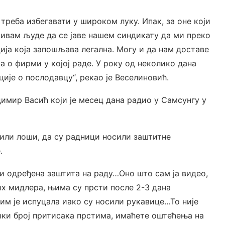
треба избегавати у широком луку. Ипак, за оне који
зивам људе да се јаве нашем синдикату да ми преко
ција која запошљава легална. Могу и да нам доставе
а о фирми у којој раде. У року од неколико дана
је о послодавцу“, рекао је Веселиновић.
имир Васић који је месец дана радио у Самсунгу у
били лоши, да су радници носили заштитне
.
ати одређена заштита на раду…Оно што сам ја видео,
их мидлера, њима су прсти после 2-3 дана
им је испуцала иако су носили рукавице…То није
лики број притисака прстима, имаћете оштећења на