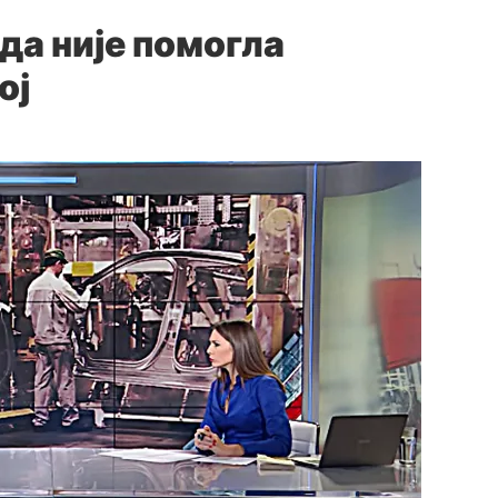
да није помогла
ој