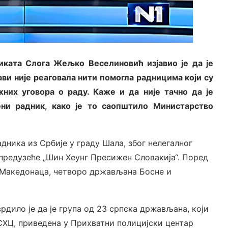
диката Слога Жељко Веселиновић изјавио је да је
ви није реаговала нити помогла радницима који су
жних уговора о раду. Каже и да није тачно да је
ени радник, како је то саопштило Министарство
адника из Србије у граду Шала, због нелегалног
 предузеће „Шин Хеунг Пресижен Словакија“. Поред
о Македонаца, четворо држављана Босне и
дило је да је група од 23 српска држављана, који
 СХЦ, приведена у Прихватни полицијски центар