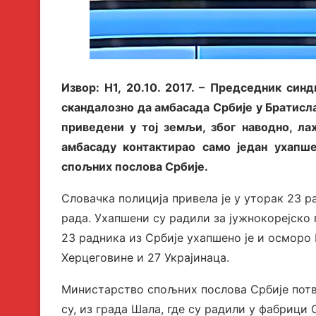
Извор: Н1, 20.10. 2017. – Председник син
скандалозно да амбасада Србије у Братисла
приведени у тој земљи, због наводно, ла
амбасаду контактирао само један ухапш
спољних послова Србије.
Словачка полиција привела је у уторак 23 р
рада. Ухапшени су радили за јужнокорејско
23 радника из Србије ухапшено је и осмор
Херцеговине и 27 Украјинаца.
Министарство спољних послова Србије потвр
су, из града Шала, где су радили у фабрици