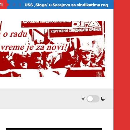
TI
amo...
Ekstremne vrućine zahtevaju hitnu zaštitu radnika