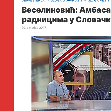
OBAVEŠTENJA
SLOGA U JAVNOSTI
SLOGA VESTI
Веселиновић: Амбаса
радницима у Словачк
20. октобар 2017.