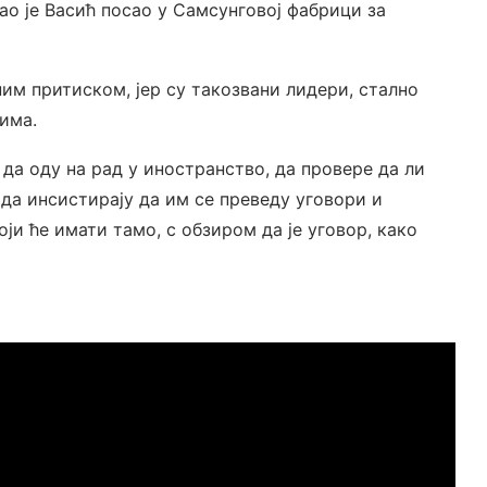
сао је Васић посао у Самсунговој фабрици за
ним притиском, јер су такозвани лидери, стално
има.
 да оду на рад у иностранство, да провере да ли
 да инсистирају да им се преведу уговори и
оји ће имати тамо, с обзиром да је уговор, како