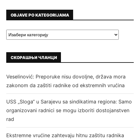
OBJAVE PO KATEGORIJAMA
СКОРАШЊИ ЧЛАНЦИ
Veselinović: Preporuke nisu dovoljne, država mora
zakonom da zaštiti radnike od ekstremnih vrućina
USS „Sloga“ u Sarajevu sa sindikatima regiona: Samo
organizovani radnici se mogu izboriti dostojanstven
rad
Ekstremne vrućine zahtevaju hitnu zaštitu radnika