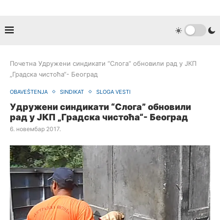
Почетна
Удружени синдикати “Слога” обновили рад у ЈКП
„Градска чистоћа“- Београд
OBAVEŠTENJA
SINDIKAT
SLOGA VESTI
Удружени синдикати “Слога” обновили
рад у ЈКП „Градска чистоћа“- Београд
6. новембар 2017.