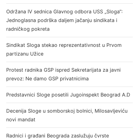
Održana IV sednica Glavnog odbora USS „Sloga“:
Jednoglasna podrška daljem jačanju sindikata i
radničkog pokreta
Sindikat Sloga stekao reprezentativnost u Prvom
partizanu Užice
Protest radnika GSP ispred Sekretarijata za javni
prevoz: Ne damo GSP privatnicima
Predstavnici Sloge posetili Jugoinspekt Beograd A.D
Decenija Sloge u somborskoj bolnici, Milosavljeviću
novi mandat
Radnici i građani Beograda zaslužuju čvrste