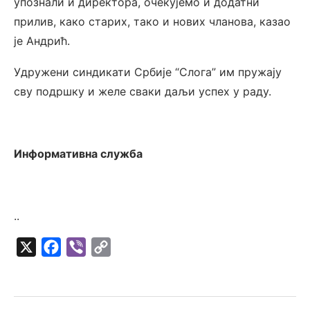
упознали и директора, очекујемо и додатни
прилив, како старих, тако и нових чланова, казао
је Андрић.
Удружени синдикати Србије “Слога” им пружају
сву подршку и желе сваки даљи успех у раду.
Информативна служба
..
X
Facebook
Viber
Copy
Link