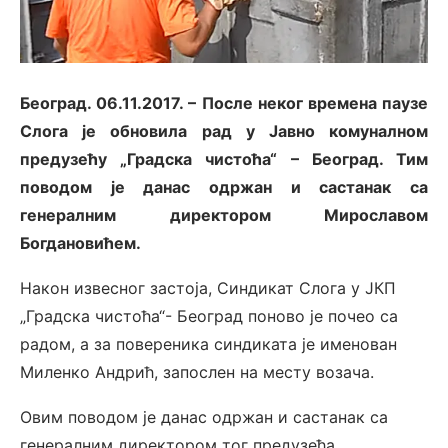
Београд. 06.11.2017. – После неког времена паузе
Слога је обновила рад у Јавно комуналном
предузећу „Градска чистоћа“ – Београд. Тим
поводом је данас одржан и састанак са
генералним директором Мирославом
Богдановићем.
Након извесног застоја, Синдикат Слога у ЈКП
„Градска чистоћа“- Београд поново је почео са
радом, а за повереника синдиката је именован
Миленко Андрић, запослен на месту возача.
Овим поводом је данас одржан и састанак са
генералним директором тог предузећа