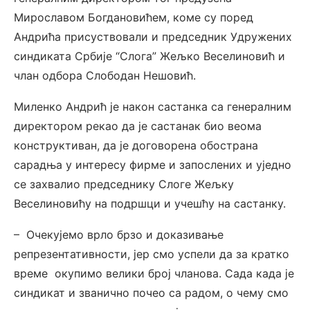
Мирославом Богдановићем, коме су поред
Андрића присуствовали и председник Удружених
синдиката Србије “Слога” Жељко Веселиновић и
члан одбора Слободан Нешовић.
Миленко Андрић је након састанка са генералним
директором рекао да је састанак био веома
конструктиван, да је договорена обострана
сарадња у интересу фирме и запослених и уједно
се захвалио председнику Слоге Жељку
Веселиновићу на подршци и учешћу на састанку.
– Очекујемо врло брзо и доказивање
репрезентативности, јер смо успели да за кратко
време окупимо велики број чланова. Сада када је
синдикат и званично почео са радом, о чему смо