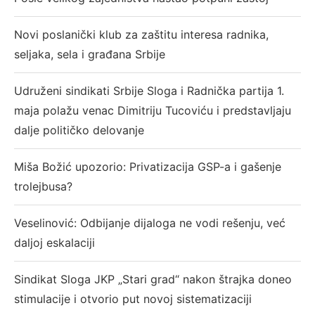
Novi poslanički klub za zaštitu interesa radnika,
seljaka, sela i građana Srbije
Udruženi sindikati Srbije Sloga i Radnička partija 1.
maja polažu venac Dimitriju Tucoviću i predstavljaju
dalje političko delovanje
Miša Božić upozorio: Privatizacija GSP-a i gašenje
trolejbusa?
Veselinović: Odbijanje dijaloga ne vodi rešenju, već
daljoj eskalaciji
Sindikat Sloga JKP „Stari grad“ nakon štrajka doneo
stimulacije i otvorio put novoj sistematizaciji