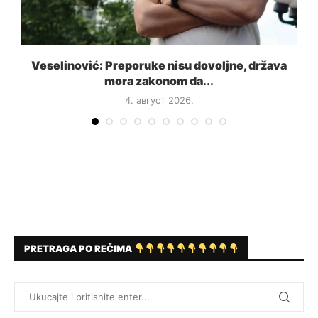
a
Veselinović: Preporuke nisu dovoljne, država
mora zakonom da...
4. август 2026.
PRETRAGA PO REČIMA