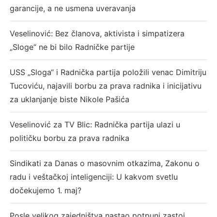
garancije, a ne usmena uveravanja
Veselinović: Bez članova, aktivista i simpatizera
„Sloge“ ne bi bilo Radničke partije
USS „Sloga“ i Radnička partija položili venac Dimitriju
Tucoviću, najavili borbu za prava radnika i inicijativu
za uklanjanje biste Nikole Pašića
Veselinović za TV Blic: Radnička partija ulazi u
političku borbu za prava radnika
Sindikati za Danas o masovnim otkazima, Zakonu o
radu i veštačkoj inteligenciji: U kakvom svetlu
dočekujemo 1. maj?
Posle velikog zajedništva nastao potpuni zastoj