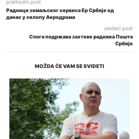
prethodni post
Радници земаљског сервиса Ер Србије од
данас у склопу Аеродрома
sledeći post
Слога подржава захтеве радника Пошта
Србије
MOŽDA ĆE VAM SE SVIDETI