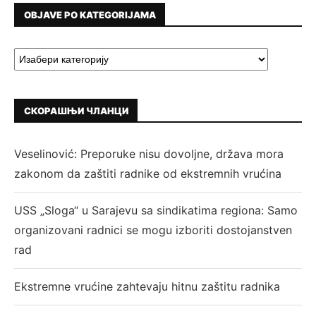
OBJAVE PO KATEGORIJAMA
СКОРАШЊИ ЧЛАНЦИ
Veselinović: Preporuke nisu dovoljne, država mora
zakonom da zaštiti radnike od ekstremnih vrućina
USS „Sloga“ u Sarajevu sa sindikatima regiona: Samo
organizovani radnici se mogu izboriti dostojanstven
rad
Ekstremne vrućine zahtevaju hitnu zaštitu radnika