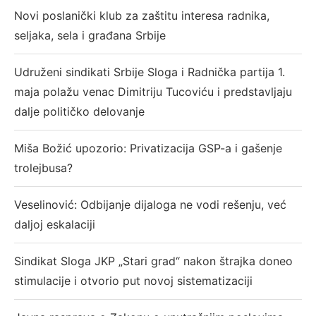
Novi poslanički klub za zaštitu interesa radnika,
seljaka, sela i građana Srbije
Udruženi sindikati Srbije Sloga i Radnička partija 1.
maja polažu venac Dimitriju Tucoviću i predstavljaju
dalje političko delovanje
Miša Božić upozorio: Privatizacija GSP-a i gašenje
trolejbusa?
Veselinović: Odbijanje dijaloga ne vodi rešenju, već
daljoj eskalaciji
Sindikat Sloga JKP „Stari grad“ nakon štrajka doneo
stimulacije i otvorio put novoj sistematizaciji