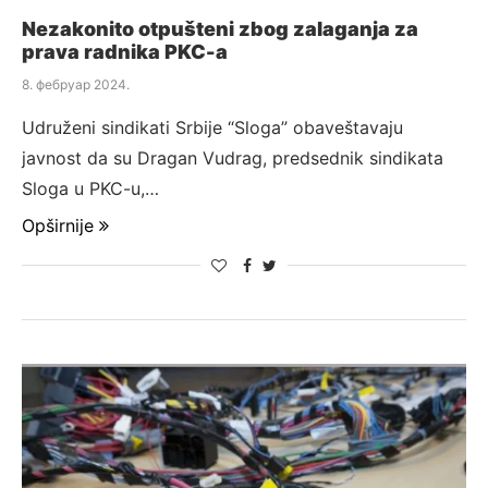
Nezakonito otpušteni zbog zalaganja za
prava radnika PKC-a
8. фебруар 2024.
Udruženi sindikati Srbije “Sloga” obaveštavaju
javnost da su Dragan Vudrag, predsednik sindikata
Sloga u PKC-u,…
Opširnije