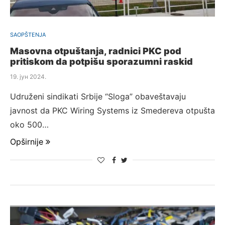
SAOPŠTENJA
Masovna otpuštanja, radnici PKC pod
pritiskom da potpišu sporazumni raskid
19. јун 2024.
Udruženi sindikati Srbije “Sloga” obaveštavaju
javnost da PKC Wiring Systems iz Smedereva otpušta
oko 500…
Opširnije