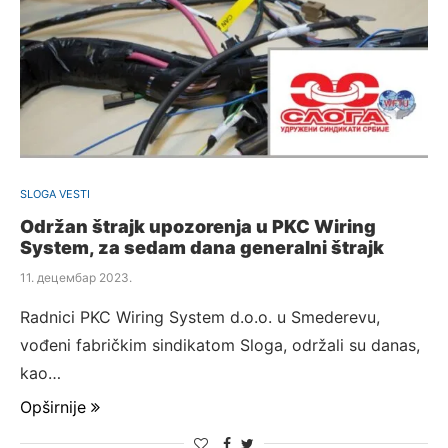
SLOGA VESTI
Održan štrajk upozorenja u PKC Wiring
System, za sedam dana generalni štrajk
11. децембар 2023.
Radnici PKC Wiring System d.o.o. u Smederevu,
vođeni fabričkim sindikatom Sloga, održali su danas,
kao…
Opširnije