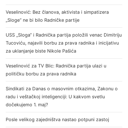
Veselinović: Bez članova, aktivista i simpatizera
„Sloge“ ne bi bilo Radničke partije
USS „Sloga“ i Radnička partija položili venac Dimitriju
Tucoviću, najavili borbu za prava radnika i inicijativu
za uklanjanje biste Nikole Pašića
Veselinović za TV Blic: Radnička partija ulazi u
političku borbu za prava radnika
Sindikati za Danas o masovnim otkazima, Zakonu o
radu i veštačkoj inteligenciji: U kakvom svetlu
dočekujemo 1. maj?
Posle velikog zajedništva nastao potpuni zastoj