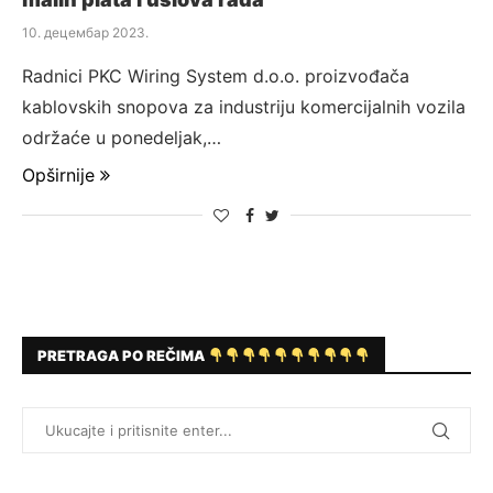
10. децембар 2023.
Radnici PKC Wiring System d.o.o. proizvođača
kablovskih snopova za industriju komercijalnih vozila
održaće u ponedeljak,…
Opširnije
PRETRAGA PO REČIMA