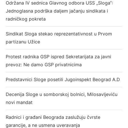
Održana IV sednica Glavnog odbora USS „Sloga“:
Jednoglasna podrška daljem jačanju sindikata i
radničkog pokreta
Sindikat Sloga stekao reprezentativnost u Prvom
partizanu Užice
Protest radnika GSP ispred Sekretarijata za javni
prevoz: Ne damo GSP privatnicima
Predstavnici Sloge posetili Jugoinspekt Beograd A.D
Decenija Sloge u somborskoj bolnici, Milosavljeviću
novi mandat
Radnici i građani Beograda zaslužuju čvrste
garancije, a ne usmena uveravanja