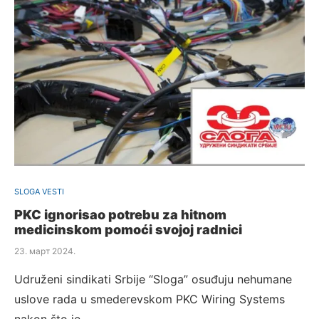
SLOGA VESTI
PKC ignorisao potrebu za hitnom
medicinskom pomoći svojoj radnici
23. март 2024.
Udruženi sindikati Srbije “Sloga” osuđuju nehumane
uslove rada u smederevskom PKC Wiring Systems
nakon što je…