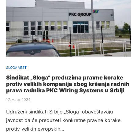
SLOGA VESTI
Sindikat „Sloga“ preduzima pravne korake
protiv velikih kompanija zbog kršenja radnih
prava radnika PKC Wiring Systems u Srbiji
17. март 2024.
Udruženi sindikati Srbije „Sloga“ obaveštavaju
javnost da će preduzeti konkretne pravne korake
protiv velikih evropskih…