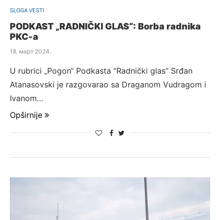
SLOGA VESTI
PODKAST „RADNIČKI GLAS“: Borba radnika
PKC-a
18. март 2024.
U rubrici „Pogon“ Podkasta “Radnički glas” Srđan
Atanasovski je razgovarao sa Draganom Vudragom i
Ivanom…
Opširnije