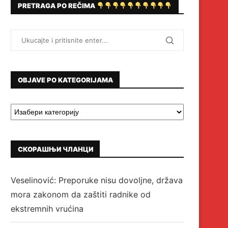
PRETRAGA PO REČIMA
OBJAVE PO KATEGORIJAMA
СКОРАШЊИ ЧЛАНЦИ
Veselinović: Preporuke nisu dovoljne, država
mora zakonom da zaštiti radnike od
ekstremnih vrućina