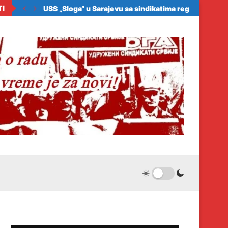
TI
ora zakonom da...
USS „Sloga“ u Sarajevu sa sindikatima regiona: Samo.