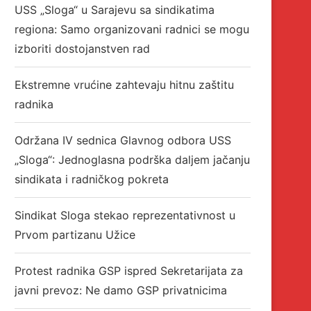
USS „Sloga“ u Sarajevu sa sindikatima
regiona: Samo organizovani radnici se mogu
izboriti dostojanstven rad
Ekstremne vrućine zahtevaju hitnu zaštitu
radnika
Održana IV sednica Glavnog odbora USS
„Sloga“: Jednoglasna podrška daljem jačanju
sindikata i radničkog pokreta
Sindikat Sloga stekao reprezentativnost u
Prvom partizanu Užice
Protest radnika GSP ispred Sekretarijata za
javni prevoz: Ne damo GSP privatnicima