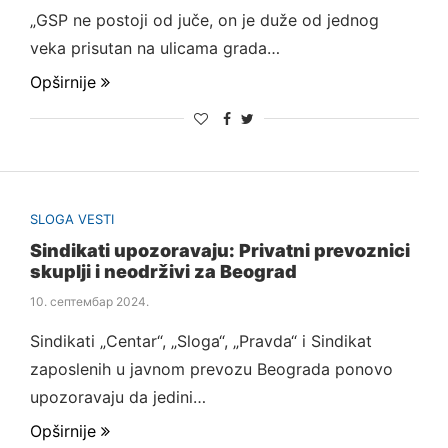
„GSP ne postoji od juče, on je duže od jednog
veka prisutan na ulicama grada…
Opširnije
SLOGA VESTI
Sindikati upozoravaju: Privatni prevoznici
skuplji i neodrživi za Beograd
10. септембар 2024.
Sindikati „Centar“, „Sloga“, „Pravda“ i Sindikat
zaposlenih u javnom prevozu Beograda ponovo
upozoravaju da jedini…
Opširnije