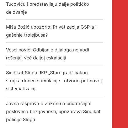
Tucoviću i predstavljaju dalje političko
delovanje
Miša Božić upozorio: Privatizacija GSP-a i
gašenje trolejbusa?
Veselinović: Odbijanje dijaloga ne vodi
rešenju, već daljoj eskalaciji
Sindikat Sloga JKP „Stari grad“ nakon
štrajka doneo stimulacije i otvorio put novoj
sistematizaciji
Javna rasprava o Zakonu o unutrašnjim
poslovima bez javnosti, upozorava Sindikat
policije Sloga