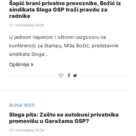
Šapić brani privatne prevoznike, Božić iz
sindikata Sloga GSP traži pravdu za
radnike
13. септембар 2024.
U jednom napetom i oštrom razgovoru na
konferenciji za štampu, Miša Božić, predstavnik
sindikata Sloga…
Opširnije
SLOGA VESTI
Sloga pita: Zašto se autobusi privatnika
promovišu u Garažama GSP?
13. септембар 2024.