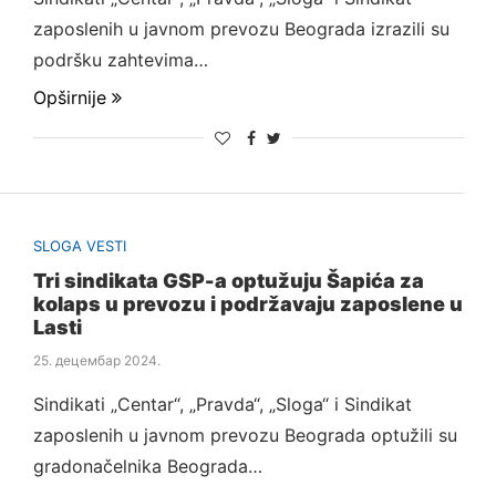
zaposlenih u javnom prevozu Beograda izrazili su
podršku zahtevima…
Opširnije
SLOGA VESTI
Tri sindikata GSP-a optužuju Šapića za
kolaps u prevozu i podržavaju zaposlene u
Lasti
25. децембар 2024.
Sindikati „Centar“, „Pravda“, „Sloga“ i Sindikat
zaposlenih u javnom prevozu Beograda optužili su
gradonačelnika Beograda…