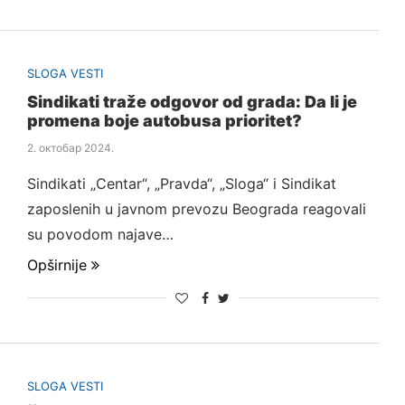
SLOGA VESTI
Sindikati traže odgovor od grada: Da li je
promena boje autobusa prioritet?
2. октобар 2024.
Sindikati „Centar“, „Pravda“, „Sloga“ i Sindikat
zaposlenih u javnom prevozu Beograda reagovali
su povodom najave…
Opširnije
SLOGA VESTI