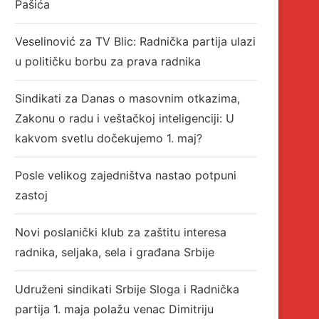
Pašića
Veselinović za TV Blic: Radnička partija ulazi
u političku borbu za prava radnika
Sindikati za Danas o masovnim otkazima,
Zakonu o radu i veštačkoj inteligenciji: U
kakvom svetlu dočekujemo 1. maj?
Posle velikog zajedništva nastao potpuni
zastoj
Novi poslanički klub za zaštitu interesa
radnika, seljaka, sela i građana Srbije
Udruženi sindikati Srbije Sloga i Radnička
partija 1. maja polažu venac Dimitriju