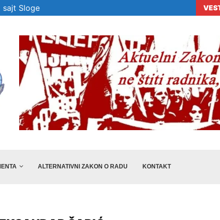
 sajt Sloge
VES
era „Sloge“ ne...
Veselinović: Preporuke nisu dovoljne, država m
ENTA
ALTERNATIVNI ZAKON O RADU
KONTAKT