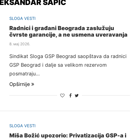
EKSANDAR ŠAPIĆ
SLOGA VESTI
Radnici i građani Beograda zaslužuju
čvrste garancije, a ne usmena uveravanja
8. мај 2026.
Sindikat Sloga GSP Beograd saopštava da radnici
GSP Beograd i dalje sa velikom rezervom
posmatraju…
Opširnije
SLOGA VESTI
Miša Božić upozorio: Privatizacija GSP-a i