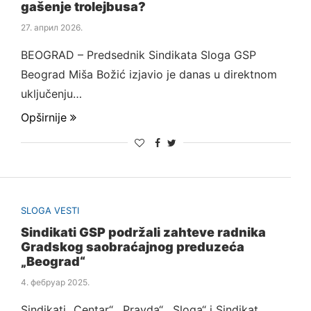
gašenje trolejbusa?
27. април 2026.
BEOGRAD – Predsednik Sindikata Sloga GSP
Beograd Miša Božić izjavio je danas u direktnom
uključenju…
Opširnije
SLOGA VESTI
Sindikati GSP podržali zahteve radnika
Gradskog saobraćajnog preduzeća
„Beograd“
4. фебруар 2025.
Sindikati „Centar“, „Pravda“, „Sloga“ i Sindikat