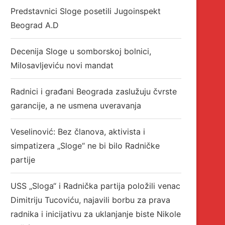
Predstavnici Sloge posetili Jugoinspekt
Beograd A.D
Decenija Sloge u somborskoj bolnici,
Milosavljeviću novi mandat
Radnici i građani Beograda zaslužuju čvrste
garancije, a ne usmena uveravanja
Veselinović: Bez članova, aktivista i
simpatizera „Sloge“ ne bi bilo Radničke
partije
USS „Sloga“ i Radnička partija položili venac
Dimitriju Tucoviću, najavili borbu za prava
radnika i inicijativu za uklanjanje biste Nikole