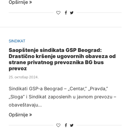
Opširnije
SINDIKAT
Saopštenje sindikata GSP Beograd:
Drastično kršenje ugovornih obaveza od
strane privatnog prevoznika BG bus
prevoz
25. октобар 2024.
Sindikati GSP-a Beograd – „Centar,” „Pravda,”
„Sloga” i Sindikat zaposlenih u javnom prevozu –
obaveštavaju…
Opširnije