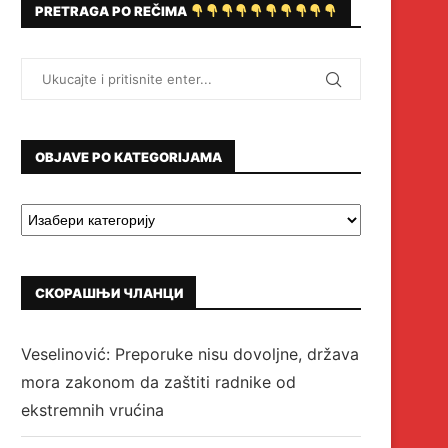
PRETRAGA PO REČIMA
OBJAVE PO KATEGORIJAMA
СКОРАШЊИ ЧЛАНЦИ
Veselinović: Preporuke nisu dovoljne, država
mora zakonom da zaštiti radnike od
ekstremnih vrućina