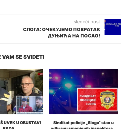
sledeći post
СЛОГА: ОЧЕКУЈЕМО ПОВРАТАК
ДУЊИЋА НА ПОСАО!
 VAM SE SVIDETI
OŠ UVEK U OBUSTAVI
Sindikat policije „Sloga“ stao u
N
RADA
odbranu smenjenih inspektora...