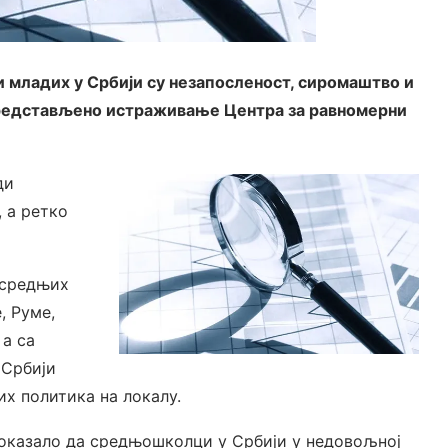
ми младих у Србији су незапосленост, сиромаштво и
 представљено истраживање Центра за равномерни
ди
, а ретко
 средњих
, Руме,
 а са
 Србији
х политика на локалу.
показало да средњошколци у Србији у недовољној