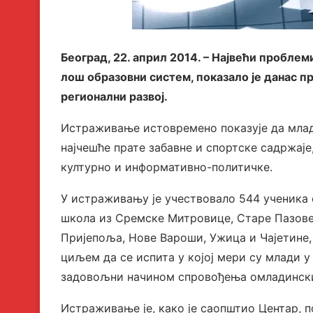
Београд, 22. април 2014. – Највећи пробле
лош образовни систем, показало је данас
регионални развој.
Истраживање истовремено показује да мла
најчешће прате забавне и спортске садржаје
културно и информативно-политичке.
У истраживању је учествовало 544 ученика
школа из Сремске Митровице, Старе Пазове
Пријепоља, Нове Вароши, Ужица и Чајетине,
циљем да се испита у којој мери су млади у
задовољни начином спровођења омладински
Истраживање је, како је саопштио Центар, 