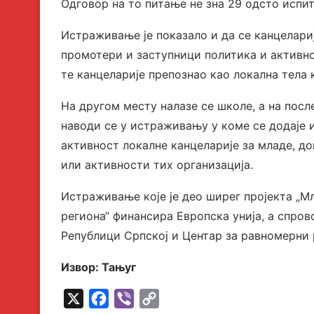
Одговор на то питање не зна 29 одсто испит
Истраживање је показало и да се канцелариј
промотери и заступници политика и активнос
те канцеларије препознао као локална тела 
На другом месту налазе се школе, а на посл
наводи се у истраживању у коме се додаје 
активност локалне канцеларије за младе, до
или активности тих организација.
Истраживање које је део ширег пројекта „Мл
региона“ финансира Европска унија, а спро
Републици Српској и Центар за равномерни 
Извор: Тањуг
X
Facebook
Viber
Copy