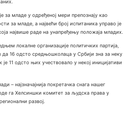
аних.
е за младе у одређеној мери препознају као
ти за младе, а највећи број испитаника управо је
која највише раде на унапређењу положаја младих.
едњем локалне организације политичких партија,
и да 16 одсто средњошколаца у Србији зна за неку
к је 11 одсто њих учествовало у некој иницијативи
ади – најзначајнија покретачка снага нашег
воде га Хелсиншки комитет за људска права у
регионални развој.