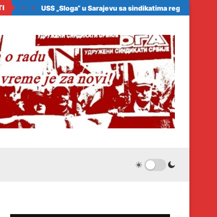
TI
ora zakonom da...
USS „Sloga“ u Sarajevu sa sindikatima regiona: Samo.