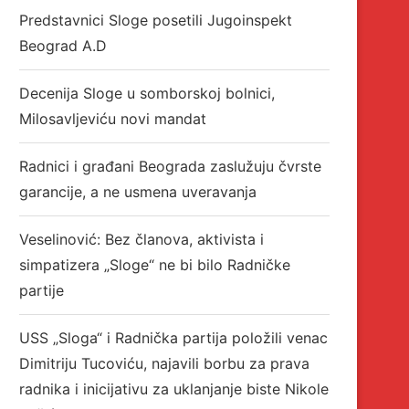
Predstavnici Sloge posetili Jugoinspekt
Beograd A.D
Decenija Sloge u somborskoj bolnici,
Milosavljeviću novi mandat
Radnici i građani Beograda zaslužuju čvrste
garancije, a ne usmena uveravanja
Veselinović: Bez članova, aktivista i
simpatizera „Sloge“ ne bi bilo Radničke
partije
USS „Sloga“ i Radnička partija položili venac
Dimitriju Tucoviću, najavili borbu za prava
radnika i inicijativu za uklanjanje biste Nikole