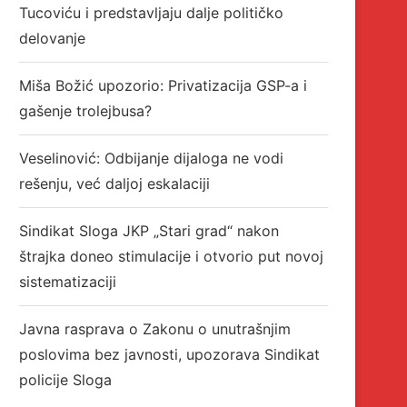
Tucoviću i predstavljaju dalje političko
delovanje
Miša Božić upozorio: Privatizacija GSP-a i
gašenje trolejbusa?
Veselinović: Odbijanje dijaloga ne vodi
rešenju, već daljoj eskalaciji
Sindikat Sloga JKP „Stari grad“ nakon
štrajka doneo stimulacije i otvorio put novoj
sistematizaciji
Javna rasprava o Zakonu o unutrašnjim
poslovima bez javnosti, upozorava Sindikat
policije Sloga
epravda na delu: Presuda protiv
Trećina građana Srbije smatr
Mandića dokaz da...
živi gore nego...