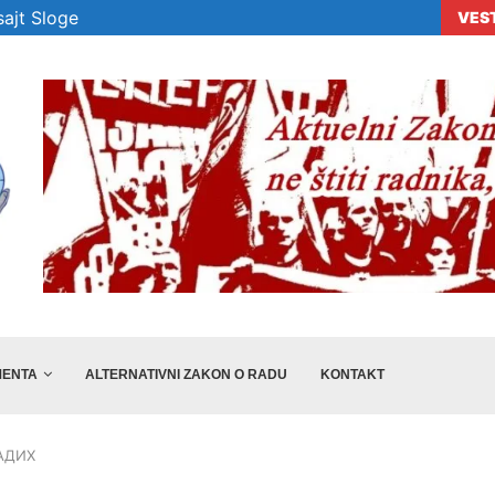
ajt Sloge
VES
era „Sloge“ ne...
Veselinović: Preporuke nisu dovoljne, država m
ENTA
ALTERNATIVNI ZAKON O RADU
KONTAKT
АДИХ