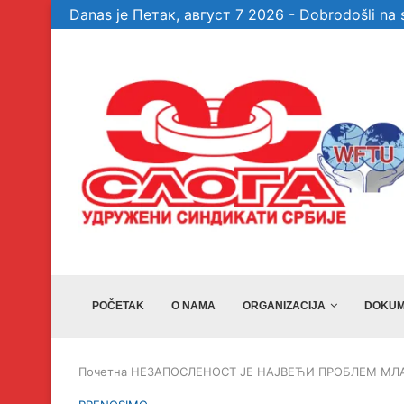
Danas je Петак, август 7 2026 - Dobrodošli na s
te garancije, a...
Veselinović: Bez članova, aktivista i simpatiz
POČETAK
O NAMA
ORGANIZACIJA
DOKUM
Почетна
НЕЗАПОСЛЕНОСТ ЈЕ НАЈВЕЋИ ПРОБЛЕМ МЛ