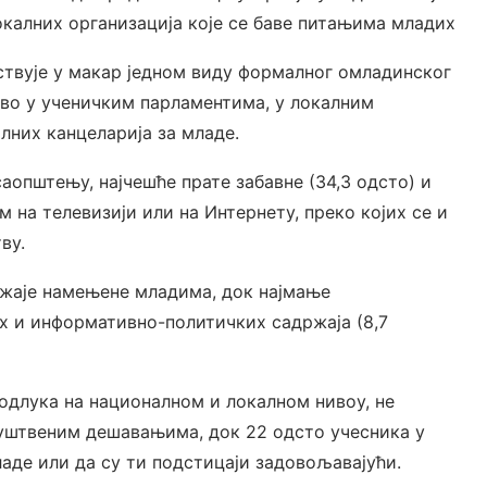
окалних организација које се баве питањима младих
ествује у макар једном виду формалног омладинског
во у ученичким парламентима, у локалним
лних канцеларија за младе.
аопштењу, најчешће прате забавне (34,3 одсто) и
м на телевизији или на Интернету, преко којих се и
ву.
ржаје намењене младима, док најмање
х и информативно-политичких садржаја (8,7
одлука на националном и локалном нивоу, не
руштвеним дешавањима, док 22 одсто учесника у
де или да су ти подстицаји задовољавајући.