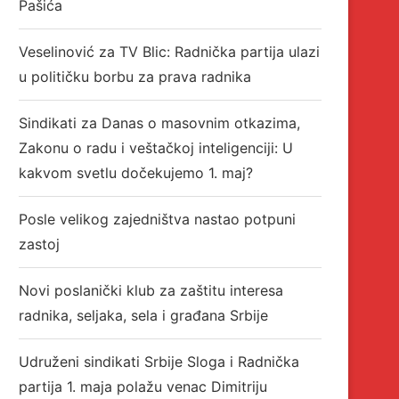
Pašića
Veselinović za TV Blic: Radnička partija ulazi
u političku borbu za prava radnika
Sindikati za Danas o masovnim otkazima,
Zakonu o radu i veštačkoj inteligenciji: U
kakvom svetlu dočekujemo 1. maj?
Posle velikog zajedništva nastao potpuni
zastoj
Novi poslanički klub za zaštitu interesa
radnika, seljaka, sela i građana Srbije
Udruženi sindikati Srbije Sloga i Radnička
partija 1. maja polažu venac Dimitriju