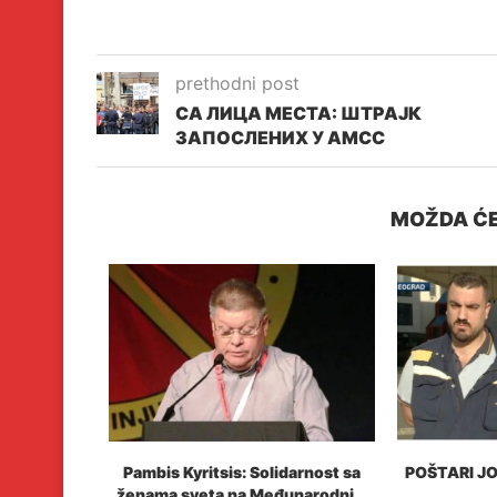
Link
prethodni post
СА ЛИЦА МЕСТА: ШТРАЈК
ЗАПОСЛЕНИХ У АМСС
MOŽDA ĆE
medicinske
Pambis Kyritsis: Solidarnost sa
POŠTARI J
ućnost
ženama sveta na Međunarodni...