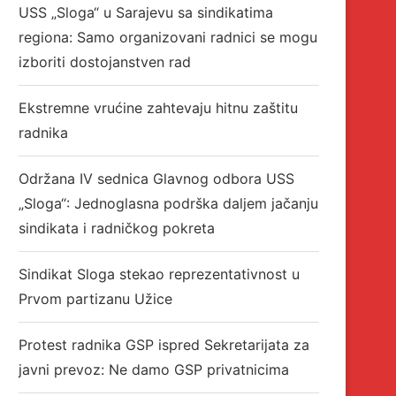
USS „Sloga“ u Sarajevu sa sindikatima
regiona: Samo organizovani radnici se mogu
izboriti dostojanstven rad
Ekstremne vrućine zahtevaju hitnu zaštitu
radnika
Održana IV sednica Glavnog odbora USS
„Sloga“: Jednoglasna podrška daljem jačanju
sindikata i radničkog pokreta
Sindikat Sloga stekao reprezentativnost u
Prvom partizanu Užice
Protest radnika GSP ispred Sekretarijata za
javni prevoz: Ne damo GSP privatnicima