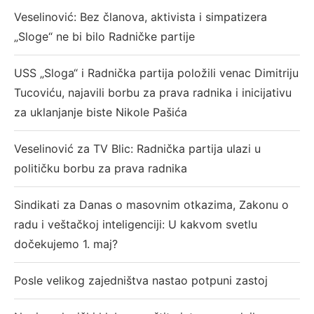
Veselinović: Bez članova, aktivista i simpatizera
„Sloge“ ne bi bilo Radničke partije
USS „Sloga“ i Radnička partija položili venac Dimitriju
Tucoviću, najavili borbu za prava radnika i inicijativu
za uklanjanje biste Nikole Pašića
Veselinović za TV Blic: Radnička partija ulazi u
političku borbu za prava radnika
Sindikati za Danas o masovnim otkazima, Zakonu o
radu i veštačkoj inteligenciji: U kakvom svetlu
dočekujemo 1. maj?
Posle velikog zajedništva nastao potpuni zastoj