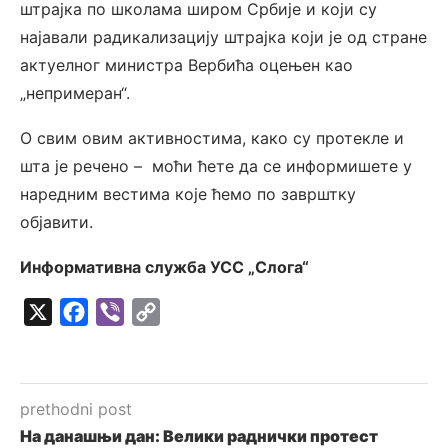
штрајка по школама широм Србије и који су
најавали радикализацију штрајка који је од стране
актуелног министра Вербића оцењен као
„непримеран“.
О свим овим активностима, како су протекле и
шта је речено – моћи ћете да се информишете у
наредним вестима које ћемо по заврштку
објавити.
Информативна служба УСС „Слога“
X
Facebook
Viber
Copy
Link
prethodni post
На данашњи дан: Велики раднички протест