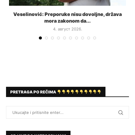
a
Veselinović: Preporuke nisu dovoljne, država
mora zakonom da...
4. август 2026.
PRETRAGA PO REČIMA