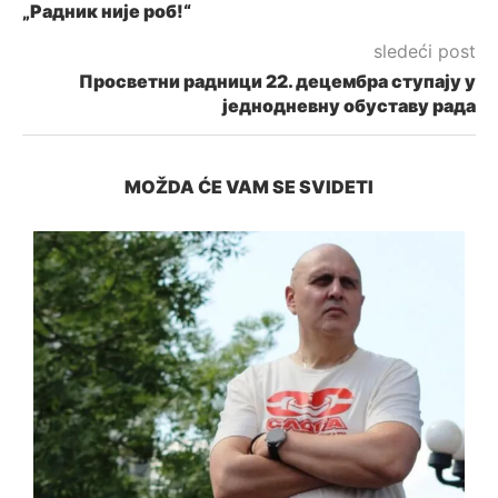
„Радник није роб!“
sledeći post
Просветни радници 22. децембра ступају у
једнодневну обуставу рада
MOŽDA ĆE VAM SE SVIDETI