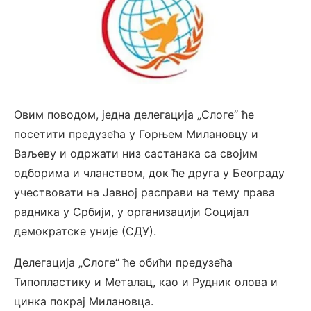
Овим поводом, једна делегација „Слоге“ ће
посетити предузећа у Горњем Милановцу и
Ваљеву и одржати низ састанака са својим
одборима и чланством, док ће друга у Београду
учествовати на Јавној расправи на тему права
радника у Србији, у организацији Социјал
демократске уније (СДУ).
Делегација „Слоге“ ће обићи предузећа
Типопластику и Металац, као и Рудник олова и
цинка покрај Милановца.