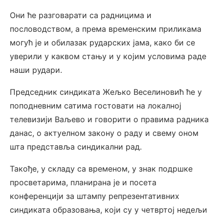
Они ће разговарати са радницима и
пословодством, а према временским приликама
могућ је и обилазак рударских јама, како би се
уверили у каквом стању и у којим условима раде
наши рудари.
Председник синдиката Жељко Веселиновић ће у
поподневним сатима гостовати на локалној
телевизији Ваљево и говорити о правима радника
данас, о актуелном закону о раду и свему оном
шта представља синдикални рад.
Такође, у складу са временом, у знак подршке
просветарима, планирана је и посета
конференцији за штампу репрезентативних
синдиката образовања, који су у четвртој недељи