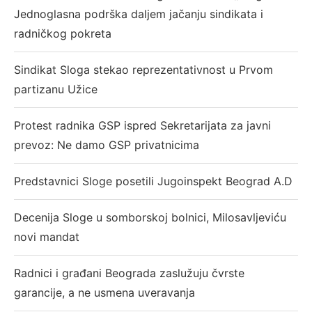
Jednoglasna podrška daljem jačanju sindikata i
radničkog pokreta
Sindikat Sloga stekao reprezentativnost u Prvom
partizanu Užice
Protest radnika GSP ispred Sekretarijata za javni
prevoz: Ne damo GSP privatnicima
Predstavnici Sloge posetili Jugoinspekt Beograd A.D
Decenija Sloge u somborskoj bolnici, Milosavljeviću
novi mandat
Radnici i građani Beograda zaslužuju čvrste
garancije, a ne usmena uveravanja