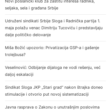
Novi poslanički klub za zaštitu interesa radnika,
seljaka, sela i građana Srbije
Udruženi sindikati Srbije Sloga i Radnička partija 1.
maja polažu venac Dimitriju Tucoviću i predstavljaju
dalje političko delovanje
Miša Božić upozorio: Privatizacija GSP-a i gašenje
trolejbusa?
Veselinović: Odbijanje dijaloga ne vodi rešenju, već
daljoj eskalaciji
Sindikat Sloga JKP „Stari grad“ nakon štrajka doneo
stimulacije i otvorio put novoj sistematizaciji
Javna rasprava o Zakonu o unutrašnjim poslovima