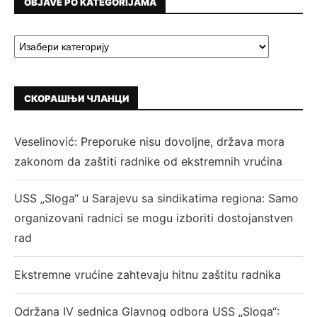
OBJAVE PO KATEGORIJAMA
СКОРАШЊИ ЧЛАНЦИ
Veselinović: Preporuke nisu dovoljne, država mora
zakonom da zaštiti radnike od ekstremnih vrućina
USS „Sloga“ u Sarajevu sa sindikatima regiona: Samo
organizovani radnici se mogu izboriti dostojanstven
rad
Ekstremne vrućine zahtevaju hitnu zaštitu radnika
Održana IV sednica Glavnog odbora USS „Sloga“: