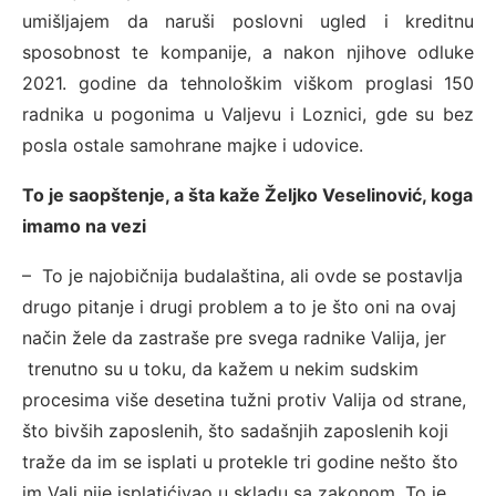
umišljajem da naruši poslovni ugled i kreditnu
sposobnost te kompanije, a nakon njihove odluke
2021. godine da tehnološkim viškom proglasi 150
radnika u pogonima u Valjevu i Loznici, gde su bez
posla ostale samohrane majke i udovice.
To je saopštenje, a šta kaže Željko Veselinović, koga
imamo na vezi
– To je najobičnija budalaština, ali ovde se postavlja
drugo pitanje i drugi problem a to je što oni na ovaj
način žele da zastraše pre svega radnike Valija, jer
trenutno su u toku, da kažem u nekim sudskim
procesima više desetina tužni protiv Valija od strane,
što bivših zaposlenih, što sadašnjih zaposlenih koji
traže da im se isplati u protekle tri godine nešto što
im Vali nije isplatićivao u skladu sa zakonom. To je