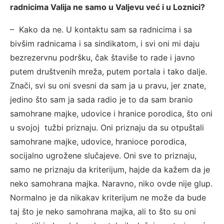
radnicima Valija ne samo u Valjevu već i u Loznici?
– Kako da ne. U kontaktu sam sa radnicima i sa
bivšim radnicama i sa sindikatom, i svi oni mi daju
bezrezervnu podršku, čak štaviše to rade i javno
putem društvenih mreža, putem portala i tako dalje.
Znači, svi su oni svesni da sam ja u pravu, jer znate,
jedino što sam ja sada radio je to da sam branio
samohrane majke, udovice i hranice porodica, što oni
u svojoj tužbi priznaju. Oni priznaju da su otpuštali
samohrane majke, udovice, hranioce porodica,
socijalno ugrožene slučajeve. Oni sve to priznaju,
samo ne priznaju da kriterijum, hajde da kažem da je
neko samohrana majka. Naravno, niko ovde nije glup.
Normalno je da nikakav kriterijum ne može da bude
taj što je neko samohrana majka, ali to što su oni