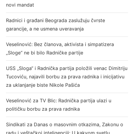
novi mandat
Radnici i građani Beograda zaslužuju čvrste
garancije, a ne usmena uveravanja
Veselinović: Bez članova, aktivista i simpatizera
„Sloge“ ne bi bilo Radničke partije
USS „Sloga“ i Radnička partija položili venac Dimitriju
Tucoviću, najavili borbu za prava radnika i inicijativu
za uklanjanje biste Nikole Pašića
Veselinović za TV Blic: Radnička partija ulazi u
političku borbu za prava radnika
Sindikati za Danas o masovnim otkazima, Zakonu o
radu i veštačkoj inteligenciji: U kakvom svetlu