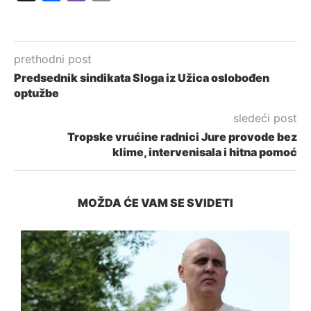
Link
prethodni post
Predsednik sindikata Sloga iz Užica oslobođen
optužbe
sledeći post
Tropske vrućine radnici Jure provode bez
klime, intervenisala i hitna pomoć
MOŽDA ĆE VAM SE SVIDETI