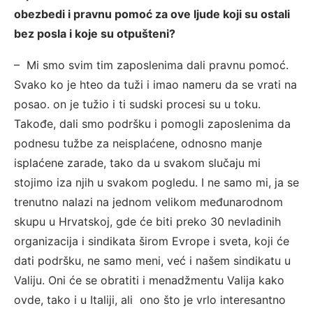
obezbedi i pravnu pomoć za ove ljude koji su ostali
bez posla i koje su otpušteni?
– Mi smo svim tim zaposlenima dali pravnu pomoć.
Svako ko je hteo da tuži i imao nameru da se vrati na
posao. on je tužio i ti sudski procesi su u toku.
Takođe, dali smo podršku i pomogli zaposlenima da
podnesu tužbe za neisplaćene, odnosno manje
isplaćene zarade, tako da u svakom slučaju mi
stojimo iza njih u svakom pogledu. I ne samo mi, ja se
trenutno nalazi na jednom velikom međunarodnom
skupu u Hrvatskoj, gde će biti preko 30 nevladinih
organizacija i sindikata širom Evrope i sveta, koji će
dati podršku, ne samo meni, već i našem sindikatu u
Valiju. Oni će se obratiti i menadžmentu Valija kako
ovde, tako i u Italiji, ali ono što je vrlo interesantno