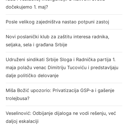
dočekujemo 1. maj?
Posle velikog zajedništva nastao potpuni zastoj
Novi poslanički klub za zaštitu interesa radnika,
seljaka, sela i građana Srbije
Udruženi sindikati Srbije Sloga i Radnička partija 1.
maja polažu venac Dimitriju Tucoviću i predstavljaju
dalje političko delovanje
Miša Božić upozorio: Privatizacija GSP-a i gašenje
trolejbusa?
Veselinović: Odbijanje dijaloga ne vodi rešenju, već
daljoj eskalaciji