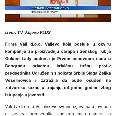
Izvor. TV Valjevo PLUS
Firma Vali d.o.o. Valjevo koja posluje u okviru
kompanije za proizvodnju čarapa i ženskog rublja
Golden Lady podnela je Prvom osnovnom sudu u
Beogradu privatnu krivičnu tužbu protiv
predsednika Udruženih sindikata Srbije Sloga Željka
Veselinovića i zatražila da bude osuđen na
zatvorsku kaznu u trajanju od jedne godine zbog
istupanja u javnosti.
Vali tvrdi da je Veselinović svojim izjavama u javnosti
u svojstvu predsednika sindikata imao nameru sa