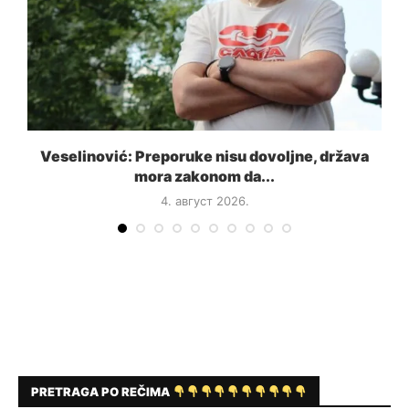
a
Veselinović: Preporuke nisu dovoljne, država
mora zakonom da...
4. август 2026.
PRETRAGA PO REČIMA