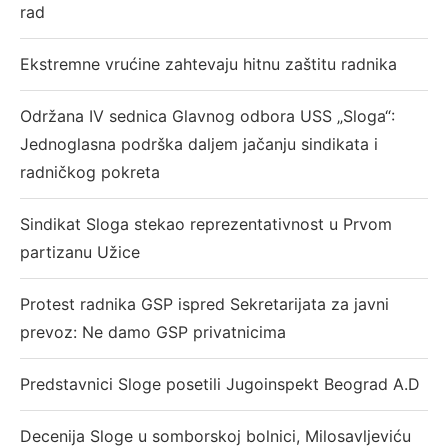
rad
Ekstremne vrućine zahtevaju hitnu zaštitu radnika
Održana IV sednica Glavnog odbora USS „Sloga“:
Jednoglasna podrška daljem jačanju sindikata i
radničkog pokreta
Sindikat Sloga stekao reprezentativnost u Prvom
partizanu Užice
Protest radnika GSP ispred Sekretarijata za javni
prevoz: Ne damo GSP privatnicima
Predstavnici Sloge posetili Jugoinspekt Beograd A.D
Decenija Sloge u somborskoj bolnici, Milosavljeviću