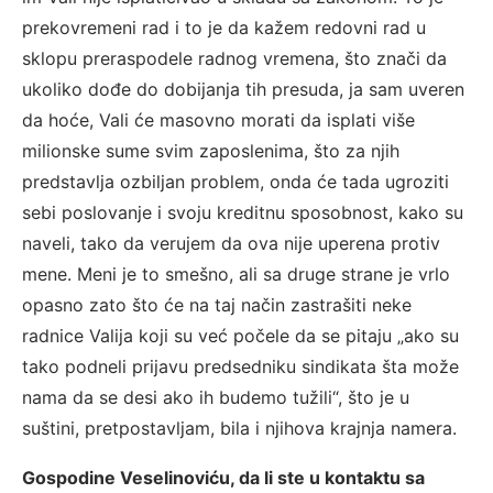
prekovremeni rad i to je da kažem redovni rad u
sklopu preraspodele radnog vremena, što znači da
ukoliko dođe do dobijanja tih presuda, ja sam uveren
da hoće, Vali će masovno morati da isplati više
milionske sume svim zaposlenima, što za njih
predstavlja ozbiljan problem, onda će tada ugroziti
sebi poslovanje i svoju kreditnu sposobnost, kako su
naveli, tako da verujem da ova nije uperena protiv
mene. Meni je to smešno, ali sa druge strane je vrlo
opasno zato što će na taj način zastrašiti neke
radnice Valija koji su već počele da se pitaju „ako su
tako podneli prijavu predsedniku sindikata šta može
nama da se desi ako ih budemo tužili“, što je u
suštini, pretpostavljam, bila i njihova krajnja namera.
Gospodine Veselinoviću, da li ste u kontaktu sa