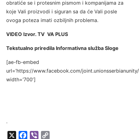
obratiće se i protesnim pismom i kompanijama za
koje Vali proizvodi i siguran sa da će Vali posle
ovoga poteza imati ozbiljnih problema.
VIDEO Izvor. TV VA PLUS
Tekstualno priredila Informativna služba Sloge
[ae-fb-embed
url=’https://www.facebook.com/joint.unionsserbianuni
width=’700′]
.
X
Facebook
Viber
Copy