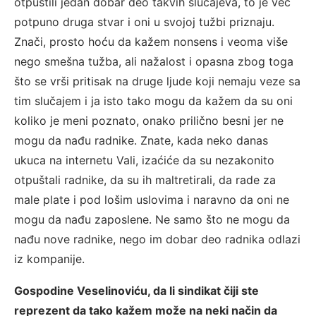
otpustili jedan dobar deo takvih slučajeva, to je već
potpuno druga stvar i oni u svojoj tužbi priznaju.
Znači, prosto hoću da kažem nonsens i veoma više
nego smešna tužba, ali nažalost i opasna zbog toga
što se vrši pritisak na druge ljude koji nemaju veze sa
tim slučajem i ja isto tako mogu da kažem da su oni
koliko je meni poznato, onako prilično besni jer ne
mogu da nađu radnike. Znate, kada neko danas
ukuca na internetu Vali, izaćiće da su nezakonito
otpuštali radnike, da su ih maltretirali, da rade za
male plate i pod lošim uslovima i naravno da oni ne
mogu da nađu zaposlene. Ne samo što ne mogu da
nađu nove radnike, nego im dobar deo radnika odlazi
iz kompanije.
Gospodine Veselinoviću, da li sindikat čiji ste
reprezent da tako kažem može na neki način da