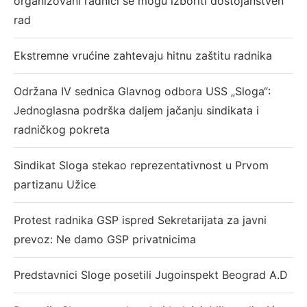
organizovani radnici se mogu izboriti dostojanstven
rad
Ekstremne vrućine zahtevaju hitnu zaštitu radnika
Održana IV sednica Glavnog odbora USS „Sloga“:
Jednoglasna podrška daljem jačanju sindikata i
radničkog pokreta
Sindikat Sloga stekao reprezentativnost u Prvom
partizanu Užice
Protest radnika GSP ispred Sekretarijata za javni
prevoz: Ne damo GSP privatnicima
Predstavnici Sloge posetili Jugoinspekt Beograd A.D