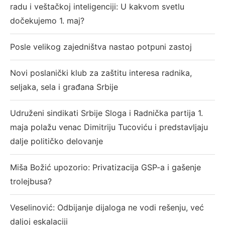
radu i veštačkoj inteligenciji: U kakvom svetlu
dočekujemo 1. maj?
Posle velikog zajedništva nastao potpuni zastoj
Novi poslanički klub za zaštitu interesa radnika,
seljaka, sela i građana Srbije
Udruženi sindikati Srbije Sloga i Radnička partija 1.
maja polažu venac Dimitriju Tucoviću i predstavljaju
dalje političko delovanje
Miša Božić upozorio: Privatizacija GSP-a i gašenje
trolejbusa?
Veselinović: Odbijanje dijaloga ne vodi rešenju, već
daljoj eskalaciji