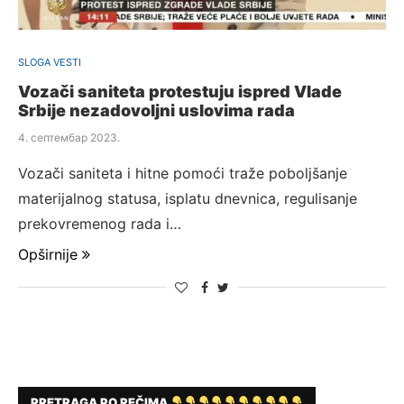
SLOGA VESTI
Vozači saniteta protestuju ispred Vlade
Srbije nezadovoljni uslovima rada
4. септембар 2023.
Vozači saniteta i hitne pomoći traže poboljšanje
materijalnog statusa, isplatu dnevnica, regulisanje
prekovremenog rada i…
Opširnije
PRETRAGA PO REČIMA