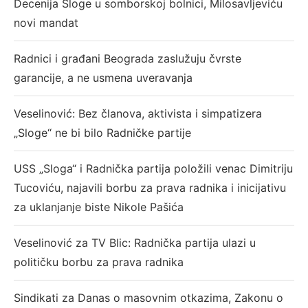
Decenija Sloge u somborskoj bolnici, Milosavljeviću
novi mandat
Radnici i građani Beograda zaslužuju čvrste
garancije, a ne usmena uveravanja
Veselinović: Bez članova, aktivista i simpatizera
„Sloge“ ne bi bilo Radničke partije
USS „Sloga“ i Radnička partija položili venac Dimitriju
Tucoviću, najavili borbu za prava radnika i inicijativu
za uklanjanje biste Nikole Pašića
Veselinović za TV Blic: Radnička partija ulazi u
političku borbu za prava radnika
Sindikati za Danas o masovnim otkazima, Zakonu o