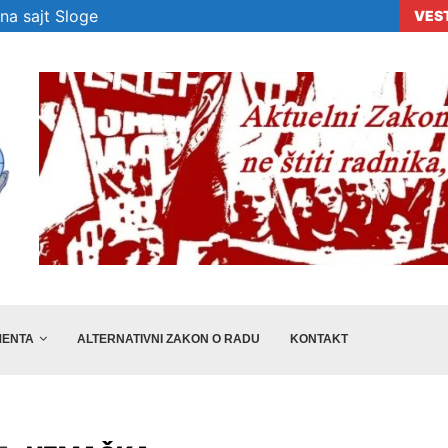
na sajt Sloge
VES
era „Sloge“ ne...
Veselinović: Preporuke nisu dovoljne, država m
ENTA
ALTERNATIVNI ZAKON O RADU
KONTAKT