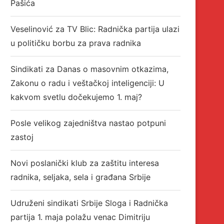
Pašića
Veselinović za TV Blic: Radnička partija ulazi
u političku borbu za prava radnika
Sindikati za Danas o masovnim otkazima,
Zakonu o radu i veštačkoj inteligenciji: U
kakvom svetlu dočekujemo 1. maj?
Posle velikog zajedništva nastao potpuni
zastoj
Novi poslanički klub za zaštitu interesa
radnika, seljaka, sela i građana Srbije
Udruženi sindikati Srbije Sloga i Radnička
partija 1. maja polažu venac Dimitriju