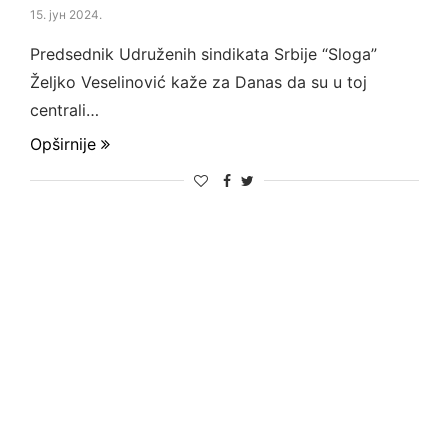
15. јун 2024.
Predsednik Udruženih sindikata Srbije “Sloga”
Željko Veselinović kaže za Danas da su u toj
centrali…
Opširnije