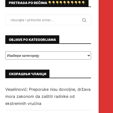
PRETRAGA PO REČIMA
OBJAVE PO KATEGORIJAMA
СКОРАШЊИ ЧЛАНЦИ
Veselinović: Preporuke nisu dovoljne, država
mora zakonom da zaštiti radnike od
ekstremnih vrućina