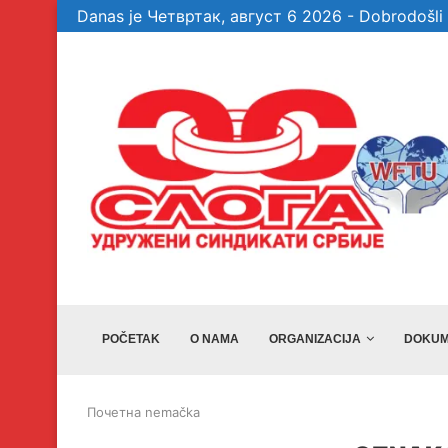
Danas je Четвртак, август 6 2026 - Dobrodošli 
te garancije, a...
Veselinović: Bez članova, aktivista i simpatiz
POČETAK
O NAMA
ORGANIZACIJA
DOKUM
Почетна
nemačka