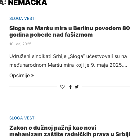
A:
NEMAČKA
SLOGA VESTI
Sloga na Maršu mira u Berlinu povodom 80
godina pobede nad fašizmom
10. мај 2025.
Udruženi sindikati Srbije „Sloga“ učestvovali su na
međunarodnom Maršu mira koji je 9. maja 2025.…
Opširnije
SLOGA VESTI
Zakon o dužnoj pažnji kao novi
mehanizam zaštite radničkih prava u Srbiji