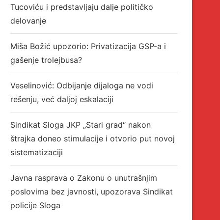
Tucoviću i predstavljaju dalje političko
delovanje
Miša Božić upozorio: Privatizacija GSP-a i
gašenje trolejbusa?
Veselinović: Odbijanje dijaloga ne vodi
rešenju, već daljoj eskalaciji
Sindikat Sloga JKP „Stari grad“ nakon
štrajka doneo stimulacije i otvorio put novoj
sistematizaciji
Javna rasprava o Zakonu o unutrašnjim
poslovima bez javnosti, upozorava Sindikat
policije Sloga