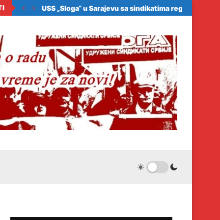
TI
ora zakonom da...
USS „Sloga“ u Sarajevu sa sindikatima regiona: Samo.