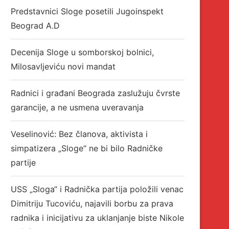
Predstavnici Sloge posetili Jugoinspekt
Beograd A.D
Decenija Sloge u somborskoj bolnici,
Milosavljeviću novi mandat
Radnici i građani Beograda zaslužuju čvrste
garancije, a ne usmena uveravanja
Veselinović: Bez članova, aktivista i
simpatizera „Sloge“ ne bi bilo Radničke
partije
USS „Sloga“ i Radnička partija položili venac
Dimitriju Tucoviću, najavili borbu za prava
radnika i inicijativu za uklanjanje biste Nikole