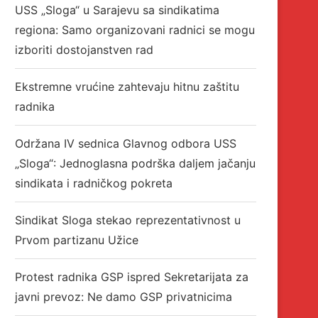
USS „Sloga“ u Sarajevu sa sindikatima
regiona: Samo organizovani radnici se mogu
izboriti dostojanstven rad
Ekstremne vrućine zahtevaju hitnu zaštitu
radnika
Održana IV sednica Glavnog odbora USS
„Sloga“: Jednoglasna podrška daljem jačanju
sindikata i radničkog pokreta
Sindikat Sloga stekao reprezentativnost u
Prvom partizanu Užice
Protest radnika GSP ispred Sekretarijata za
javni prevoz: Ne damo GSP privatnicima