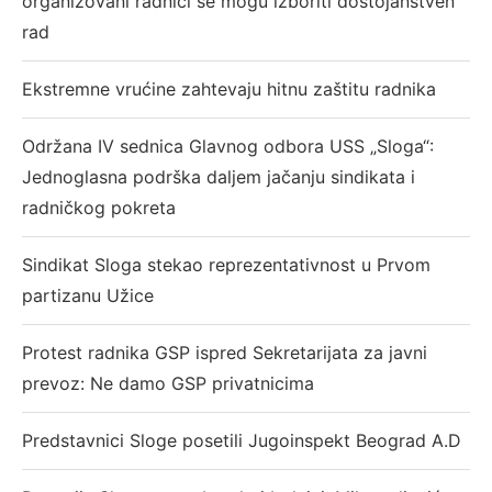
organizovani radnici se mogu izboriti dostojanstven
rad
Ekstremne vrućine zahtevaju hitnu zaštitu radnika
Održana IV sednica Glavnog odbora USS „Sloga“:
Jednoglasna podrška daljem jačanju sindikata i
radničkog pokreta
Sindikat Sloga stekao reprezentativnost u Prvom
partizanu Užice
Protest radnika GSP ispred Sekretarijata za javni
prevoz: Ne damo GSP privatnicima
Predstavnici Sloge posetili Jugoinspekt Beograd A.D