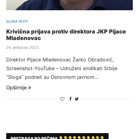
SLOGA VESTI
Krivična prijava protiv direktora JKP Pijace
Mladenovac
24. фебруар 2023.
Direktor Pijace Mladenovac Žarko Obradović,
Screenshot-YouTube – Udruženi sindikati Srbije
“Sloga” podneli su Osnovnom javnom…
Opširnije
PRETRAGA PO REČIMA