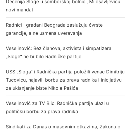
Decenija Sloge u somborskoj bolnici, Milosavljeviću
novi mandat
Radnici i građani Beograda zaslužuju čvrste
garancije, a ne usmena uveravanja
Veselinović: Bez članova, aktivista i simpatizera
„Sloge“ ne bi bilo Radničke partije
USS „Sloga“ i Radnička partija položili venac Dimitriju
Tucoviću, najavili borbu za prava radnika i inicijativu
za uklanjanje biste Nikole Pašića
Veselinović za TV Blic: Radnička partija ulazi u
političku borbu za prava radnika
Sindikati za Danas o masovnim otkazima, Zakonu o