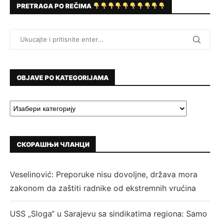
PRETRAGA PO REČIMA
OBJAVE PO KATEGORIJAMA
СКОРАШЊИ ЧЛАНЦИ
Veselinović: Preporuke nisu dovoljne, država mora
zakonom da zaštiti radnike od ekstremnih vrućina
USS „Sloga“ u Sarajevu sa sindikatima regiona: Samo