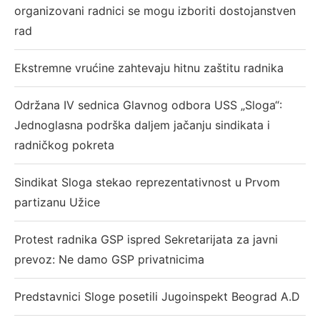
organizovani radnici se mogu izboriti dostojanstven
rad
Ekstremne vrućine zahtevaju hitnu zaštitu radnika
Održana IV sednica Glavnog odbora USS „Sloga“:
Jednoglasna podrška daljem jačanju sindikata i
radničkog pokreta
Sindikat Sloga stekao reprezentativnost u Prvom
partizanu Užice
Protest radnika GSP ispred Sekretarijata za javni
prevoz: Ne damo GSP privatnicima
Predstavnici Sloge posetili Jugoinspekt Beograd A.D