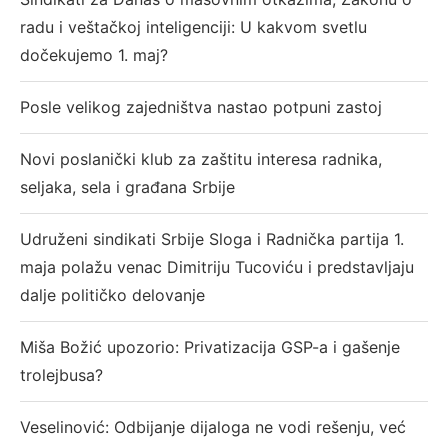
radu i veštačkoj inteligenciji: U kakvom svetlu
dočekujemo 1. maj?
Posle velikog zajedništva nastao potpuni zastoj
Novi poslanički klub za zaštitu interesa radnika,
seljaka, sela i građana Srbije
Udruženi sindikati Srbije Sloga i Radnička partija 1.
maja polažu venac Dimitriju Tucoviću i predstavljaju
dalje političko delovanje
Miša Božić upozorio: Privatizacija GSP-a i gašenje
trolejbusa?
Veselinović: Odbijanje dijaloga ne vodi rešenju, već