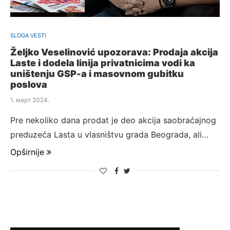
SLOGA VESTI
Željko Veselinović upozorava: Prodaja akcija
Laste i dodela linija privatnicima vodi ka
uništenju GSP-a i masovnom gubitku
poslova
1. март 2024.
Pre nekoliko dana prodat je deo akcija saobraćajnog
preduzeća Lasta u vlasništvu grada Beograda, ali…
Opširnije