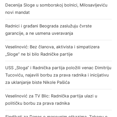
Decenija Sloge u somborskoj bolnici, Milosavljeviću
novi mandat
Radnici i građani Beograda zaslužuju čvrste
garancije, a ne usmena uveravanja
Veselinović: Bez članova, aktivista i simpatizera
„Sloge“ ne bi bilo Radničke partije
USS „Sloga“ i Radnička partija položili venac Dimitriju
Tucoviću, najavili borbu za prava radnika i inicijativu
za uklanjanje biste Nikole Pašića
Veselinović za TV Blic: Radnička partija ulazi u
političku borbu za prava radnika
Sindikati za Danas o masovnim otkazima, Zakonu o