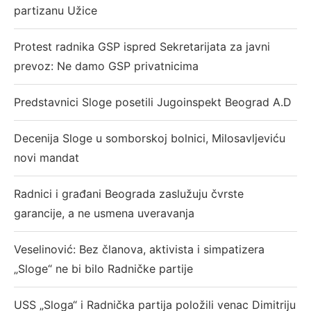
partizanu Užice
Protest radnika GSP ispred Sekretarijata za javni
prevoz: Ne damo GSP privatnicima
Predstavnici Sloge posetili Jugoinspekt Beograd A.D
Decenija Sloge u somborskoj bolnici, Milosavljeviću
novi mandat
Radnici i građani Beograda zaslužuju čvrste
garancije, a ne usmena uveravanja
Veselinović: Bez članova, aktivista i simpatizera
„Sloge“ ne bi bilo Radničke partije
USS „Sloga“ i Radnička partija položili venac Dimitriju