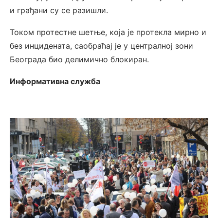
и грађани су се разишли.
Током протестне шетње, која је протекла мирно и
без инцидената, саобраћај је у централној зони
Београда био делимично блокиран.
Информативна служба