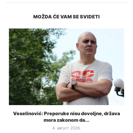
MOŽDA ĆE VAM SE SVIDETI
a
Veselinović: Preporuke nisu dovoljne, država
mora zakonom da...
4. август 2026.