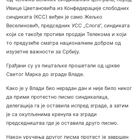
Ивице Цветановића из Конфедерације слободних
синдиката (КСС) виђен је само Жељко
Веселиновић, председник УСС „Слога“, синдиката
који се такође противи продаји Телекома и који
то предузеће сматра националним добром од
изузетне важности за Србију.
Грађани су уз пиштаљке прошетали од цркве
Светог Марка до зграде Владе.
Како је у Влади био нерадан дан и није било никог
да прими протестно писмо синдикалаца,
делегација га је оставила испред зграде, а затим
је са окупљенима кренула ка згради
председништва где је оставила друго писмо.
Након уручења другог писма протест је завршен