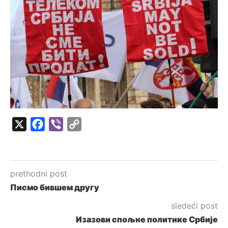
X
Facebook
Viber
Copy
Link
prethodni post
Писмо бившем другу
sledeći post
Изазови спољне политике Србије