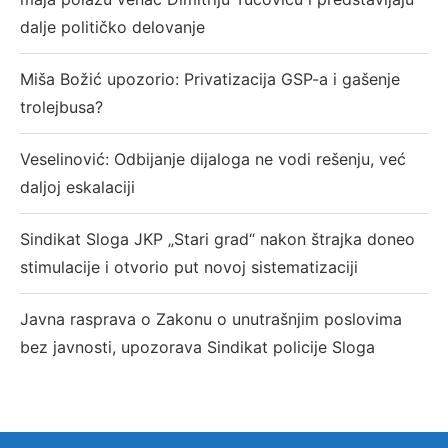
dalje političko delovanje
Miša Božić upozorio: Privatizacija GSP-a i gašenje
trolejbusa?
Veselinović: Odbijanje dijaloga ne vodi rešenju, već
daljoj eskalaciji
Sindikat Sloga JKP „Stari grad“ nakon štrajka doneo
stimulacije i otvorio put novoj sistematizaciji
Javna rasprava o Zakonu o unutrašnjim poslovima
bez javnosti, upozorava Sindikat policije Sloga