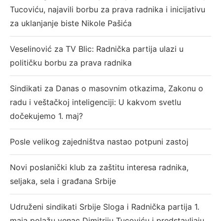
Tucoviću, najavili borbu za prava radnika i inicijativu
za uklanjanje biste Nikole Pašića
Veselinović za TV Blic: Radnička partija ulazi u
političku borbu za prava radnika
Sindikati za Danas o masovnim otkazima, Zakonu o
radu i veštačkoj inteligenciji: U kakvom svetlu
dočekujemo 1. maj?
Posle velikog zajedništva nastao potpuni zastoj
Novi poslanički klub za zaštitu interesa radnika,
seljaka, sela i građana Srbije
Udruženi sindikati Srbije Sloga i Radnička partija 1.
maja polažu venac Dimitriju Tucoviću i predstavljaju