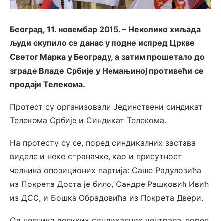
Београд, 11. новембар 2015. – Неколико хиљада
људи окупило се данас у подне испред Цркве
Светог Марка у Београду, а затим прошетало до
зграде Владе Србије у Немањиној противећи се
продаји Телекома.
Протест су организовали Јединствени синдикат
Телекома Србије и Синдикат Телекома.
На протесту су се, поред синдикалних застава
виделе и неке страначке, као и присутност
челника опозиционих партија: Саше Радуловића
из Покрета Доста је било, Сандре Рашковић Ивић
из ДСС, и Бошка Обрадовића из Покрета Двери.
Од челника великих синдикалних централа, поред