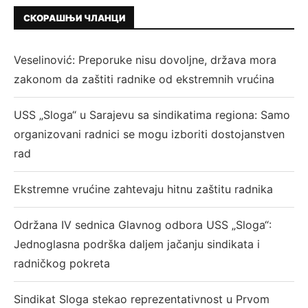
СКОРАШЊИ ЧЛАНЦИ
Veselinović: Preporuke nisu dovoljne, država mora
zakonom da zaštiti radnike od ekstremnih vrućina
USS „Sloga“ u Sarajevu sa sindikatima regiona: Samo
organizovani radnici se mogu izboriti dostojanstven
rad
Ekstremne vrućine zahtevaju hitnu zaštitu radnika
Održana IV sednica Glavnog odbora USS „Sloga“:
Jednoglasna podrška daljem jačanju sindikata i
radničkog pokreta
Sindikat Sloga stekao reprezentativnost u Prvom