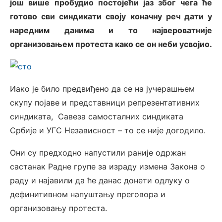
још више пробудио постојећи јаз због чега ће
готово сви синдикати своју коначну реч дати у
наредним данима и то највероватније
организовањем протеста како се он неби усвојио.
Иако је било предвиђено да се на јучерашњем
скупу појаве и представници репрезентативних
синдиката, Савеза самосталних синдиката
Србије и УГС Независност – то се није догодило.
Они су предходно напустили раније одржан
састанак Радне групе за израду измена Закона о
раду и најавили да ће данас донети одлуку о
дефинитивном напуштању преговора и
организовању протеста.