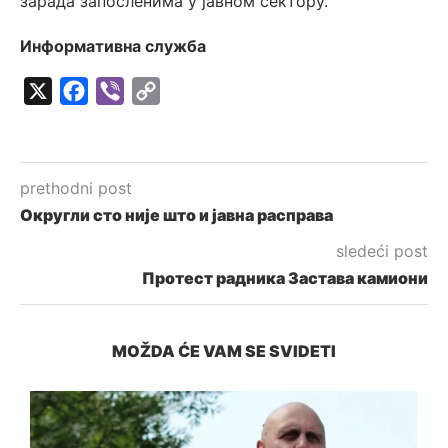
зарада запосленима у јавном сектору.
Информативна служба
X
Facebook
Viber
Copy
Link
prethodni post
Округли сто није што и јавна расправа
sledeći post
Протест радника Застава камиони
MOŽDA ĆE VAM SE SVIDETI