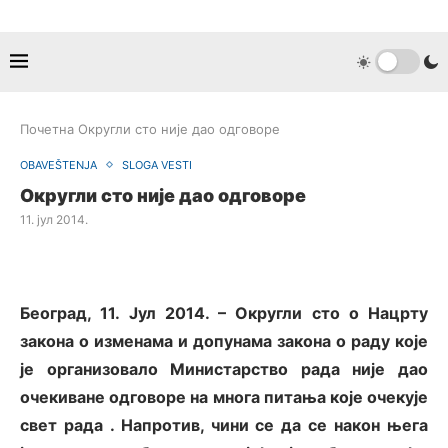
Почетна
Округли сто није дао одговоре
OBAVEŠTENJA
SLOGA VESTI
Округли сто није дао одговоре
11. јул 2014.
Београд, 11. Јул 2014. – Округли сто о Нацрту
закона о изменама и допунама закона о раду које
је организовало Министарство рада није дао
очекиване одговоре на многа питања које очекује
свет рада . Напротив, чини се да се након њега