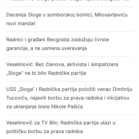
Decenija Sloge u somborskoj bolnici, Milosavljeviću
novi mandat
Radnici i građani Beograda zaslužuju čvrste
garancije, a ne usmena uveravanja
Veselinović: Bez članova, aktivista i simpatizera
„Sloge“ ne bi bilo Radničke partije
USS „Sloga“ i Radnička partija položili venac Dimitriju
Tucoviću, najavili borbu za prava radnika i inicijativu
za uklanjanje biste Nikole Pašića
Veselinović za TV Blic: Radnička partija ulazi u
političku borbu za prava radnika