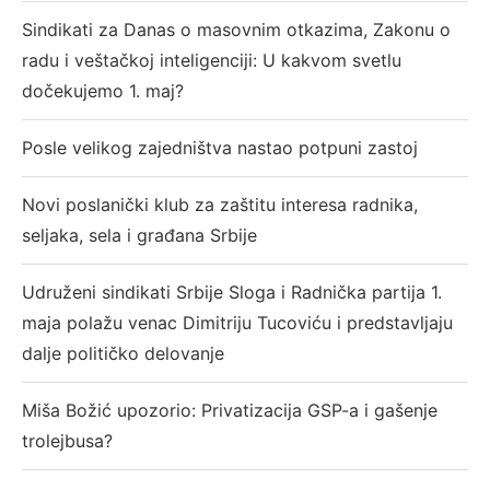
Sindikati za Danas o masovnim otkazima, Zakonu o
radu i veštačkoj inteligenciji: U kakvom svetlu
dočekujemo 1. maj?
Posle velikog zajedništva nastao potpuni zastoj
Novi poslanički klub za zaštitu interesa radnika,
seljaka, sela i građana Srbije
Udruženi sindikati Srbije Sloga i Radnička partija 1.
maja polažu venac Dimitriju Tucoviću i predstavljaju
dalje političko delovanje
Miša Božić upozorio: Privatizacija GSP-a i gašenje
trolejbusa?