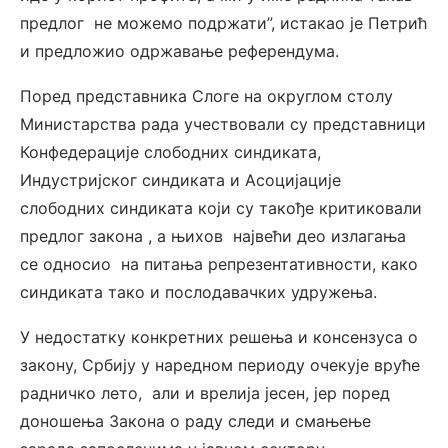
предлог не можемо подржати”, истакао је Петрић
и предложио одржавање референдума.
Поред представника Слоге на округлом столу
Министарства рада учествовали су представници
Конфедерације слободних синдиката,
Индустријског синдиката и Асоцијације
слободних синдиката који су такође критиковали
предлог закона , а њихов највећи део излагања
се односио на питања репрезентативности, како
синдиката тако и послодавачких удружења.
У недостатку конкретних решења и консензуса о
закону, Србију у наредном периоду очекује вруће
радничко лето, али и врелија јесен, јер поред
доношења Закона о раду следи и смањење