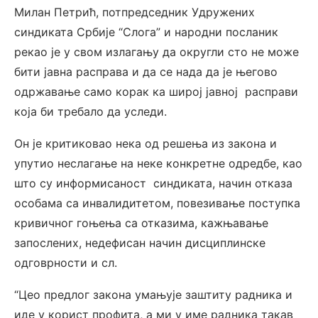
Милан Петрић, потпредседник Удружених
синдиката Србије “Слога” и народни посланик
рекао је у свом излагању да округли сто не може
бити јавна расправа и да се нада да је његово
одржавање само корак ка широј јавној расправи
која би требало да уследи.
Он је критиковао нека од решења из закона и
упутио неслагање на неке конкретне одредбе, као
што су информисаност синдиката, начин отказа
особама са инвалидитетом, повезивање поступка
кривичног гоњења са отказима, кажњавање
запослених, недефисан начин дисциплинске
одговрности и сл.
“Цео предлог закона умањује заштиту радника и
иде у корист профита, а ми у име радника такав