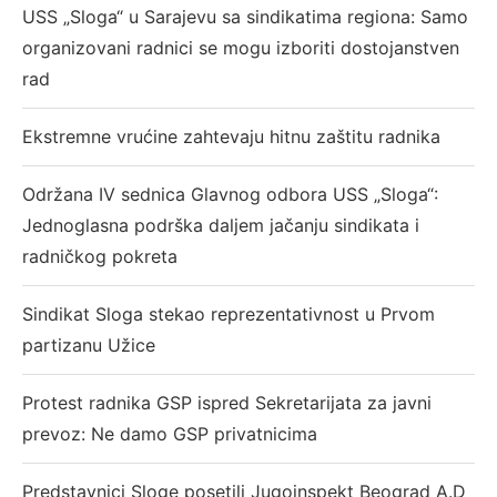
USS „Sloga“ u Sarajevu sa sindikatima regiona: Samo
organizovani radnici se mogu izboriti dostojanstven
rad
Ekstremne vrućine zahtevaju hitnu zaštitu radnika
Održana IV sednica Glavnog odbora USS „Sloga“:
Jednoglasna podrška daljem jačanju sindikata i
radničkog pokreta
Sindikat Sloga stekao reprezentativnost u Prvom
partizanu Užice
Protest radnika GSP ispred Sekretarijata za javni
prevoz: Ne damo GSP privatnicima
Predstavnici Sloge posetili Jugoinspekt Beograd A.D