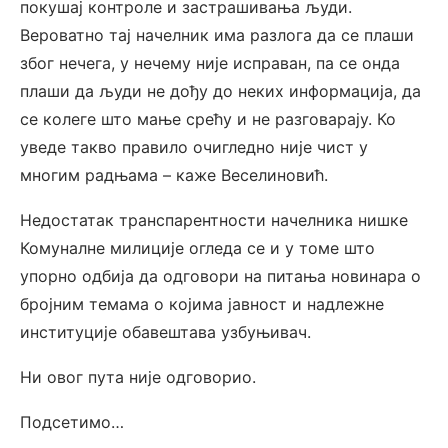
покушај контроле и застрашивања људи.
Вероватно тај начелник има разлога да се плаши
због нечега, у нечему није исправан, па се онда
плаши да људи не дођу до неких информација, да
се колеге што мање срећу и не разговарају. Ко
уведе такво правило очигледно није чист у
многим радњама – каже Веселиновић.
Недостатак транспарентности начелника нишке
Комуналне милиције огледа се и у томе што
упорно одбија да одговори на питања новинара о
бројним темама о којима јавност и надлежне
институције обавештава узбуњивач.
Ни овог пута није одговорио.
Подсетимо…