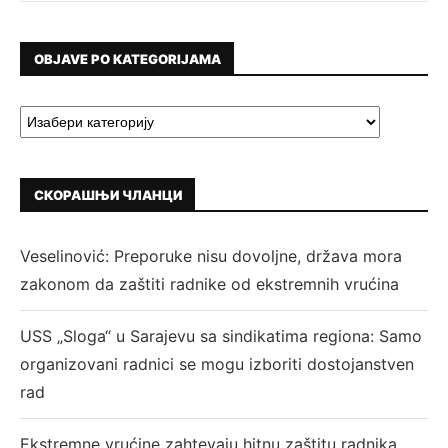
OBJAVE PO KATEGORIJAMA
СКОРАШЊИ ЧЛАНЦИ
Veselinović: Preporuke nisu dovoljne, država mora
zakonom da zaštiti radnike od ekstremnih vrućina
USS „Sloga“ u Sarajevu sa sindikatima regiona: Samo
organizovani radnici se mogu izboriti dostojanstven
rad
Ekstremne vrućine zahtevaju hitnu zaštitu radnika