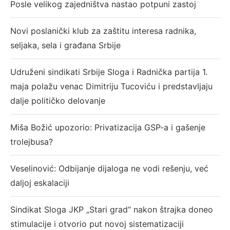
Posle velikog zajedništva nastao potpuni zastoj
Novi poslanički klub za zaštitu interesa radnika,
seljaka, sela i građana Srbije
Udruženi sindikati Srbije Sloga i Radnička partija 1.
maja polažu venac Dimitriju Tucoviću i predstavljaju
dalje političko delovanje
Miša Božić upozorio: Privatizacija GSP-a i gašenje
trolejbusa?
Veselinović: Odbijanje dijaloga ne vodi rešenju, već
daljoj eskalaciji
Sindikat Sloga JKP „Stari grad“ nakon štrajka doneo
stimulacije i otvorio put novoj sistematizaciji