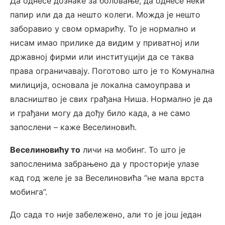
Да однесе дознаке за боловање, да однесе неки
папир или да да нешто колеги. Можда је нешто
заборавио у свом ормарићу. То је нормално и
нисам имао прилике да видим у приватној или
државној фирми или институцији да се таква
права ограничавају. Поготово што је то Комунална
милиција, основала је локална самоуправа и
власништво је свих грађана Ниша. Нормално је да
и грађани могу да дођу било када, а не само
запослени – каже Веселиновић.
Веселиновићу то
личи на мобинг. То што је
запосленима забрањено да у просторије улазе
кад год желе је за Веселиновића “не мала врста
мобинга”.
До сада то није забележено, али то је још један