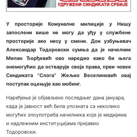
У просторије Комуналне милиције у Нишу
запослени више не могу да уђу у службене
просторије ако нису у смени. Док узбуњивач
Александар Тодоровски сумња да је начелник
Милан Ђорђевић ово наредио како би њега
онемогућио да остварује своја права, први човек
Синдиката “Слога” Жељко Веселиновић овај
поступак оцењује као мобинг.
Наређење је објављено последњег дана јануара,
када је јавност већ била упозната са неколико
могућих злоупотреба начелника које је медијима
и надлежним институцијама пријавио
Тодоровски.