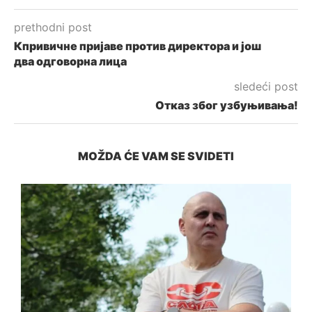
prethodni post
Кпривичне пријаве против директора и још
два одговорна лица
sledeći post
Отказ због узбуњивања!
MOŽDA ĆE VAM SE SVIDETI