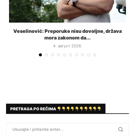
a
Veselinović: Preporuke nisu dovoljne, država
mora zakonom da...
4. август 2026.
PRETRAGA PO REČIMA