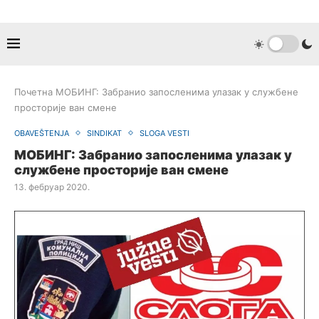
Почетна
МОБИНГ: Забранио запосленима улазак у службене
просторије ван смене
OBAVEŠTENJA
SINDIKAT
SLOGA VESTI
МОБИНГ: Забранио запосленима улазак у
службене просторије ван смене
13. фебруар 2020.