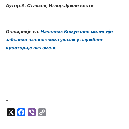
Аутор:А. Станков, Извор:Јужне вести
Опширније на:
Начелник Комуналне милиције
забранио запосленима улазак у службене
просторије ван смене
….
X
Facebook
Viber
Copy
Link