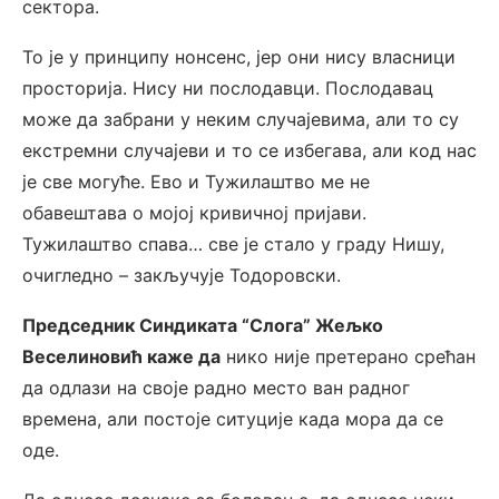
сектора.
То је у принципу нонсенс, јер они нису власници
просторија. Нису ни послодавци. Послодавац
може да забрани у неким случајевима, али то су
екстремни случајеви и то се избегава, али код нас
је све могуће. Ево и Тужилаштво ме не
обавештава о мојој кривичној пријави.
Тужилаштво спава… све је стало у граду Нишу,
очигледно – закључује Тодоровски.
Председник Синдиката “Слога” Жељко
Веселиновић каже да
нико није претерано срећан
да одлази на своје радно место ван радног
времена, али постоје ситуције када мора да се
оде.