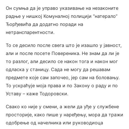
Он сумња да је управо указивање на незаконите
радње у нишкој Комуналној полицији “натерало”
Ђорђевића да додатно поради на
нетранспарентности.
То се десило после свега што је изашло у јавност,
али и после посете Повереника. Не знам да ли је
то разлог, али десило се након тога и након мог
одласка у станицу. Сада не могу да решавам
предмете које сам започео, јер сам на боловању.
То ускраћује моја права и по Закону о раду и по
Уставу – каже Тодоровски.
Свако ко није у смени, а жели да уђе у службене
просторије, како пише у наређењу, мора да тражи
одобрење од начелника или руководиоца