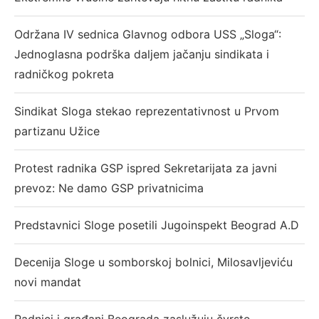
Održana IV sednica Glavnog odbora USS „Sloga“:
Jednoglasna podrška daljem jačanju sindikata i
radničkog pokreta
Sindikat Sloga stekao reprezentativnost u Prvom
partizanu Užice
Protest radnika GSP ispred Sekretarijata za javni
prevoz: Ne damo GSP privatnicima
Predstavnici Sloge posetili Jugoinspekt Beograd A.D
Decenija Sloge u somborskoj bolnici, Milosavljeviću
novi mandat
Radnici i građani Beograda zaslužuju čvrste