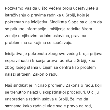
Pozivamo Vas da u što većem broju učestvujete u
istraživanju o pravima radnika u Srbiji, koje je
pokrenuto na inicijativu Sindikata Sloga sa ciljem da
se prikupe informacije i mišljenja radnika širom
zemlje o njihovim radnim uslovima, pravima i
problemima sa kojima se suočavaju.
Inicijativa je pokrenuta zbog sve većeg broja prijava
nepravilnosti i kršenja prava radnika u Srbiji, kao i
zbog lošeg stanja u čijem se centru kao problem
nalazi aktuelni Zakon o radu.
Naš sindikat je inicirao promenu Zakona o radu, koji
se trenutno nalazi u skupštinskoj proceduri. U cilju
unapređenja radnih uslova u Srbiji, želimo da
saznamo kako radnici vide svoje pravo na rad,