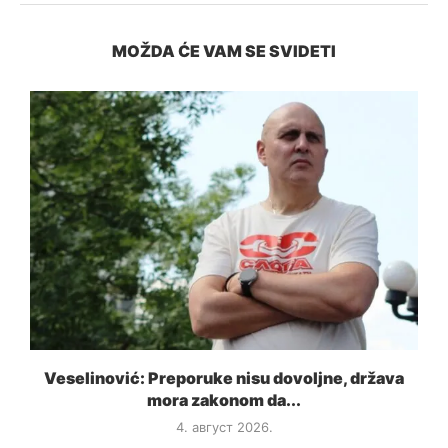
MOŽDA ĆE VAM SE SVIDETI
a
Veselinović: Preporuke nisu dovoljne, država
mora zakonom da...
4. август 2026.