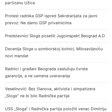
partizanu Užice
Protest radnika GSP ispred Sekretarijata za javni
prevoz: Ne damo GSP privatnicima
Predstavnici Sloge posetili Jugoinspekt Beograd A.D
Decenija Sloge u somborskoj bolnici, Milosavljeviću
novi mandat
Radnici i građani Beograda zaslužuju čvrste
garancije, a ne usmena uveravanja
Veselinović: Bez članova, aktivista i simpatizera
„Sloge“ ne bi bilo Radničke partije
USS „Sloga“ i Radnička partija položili venac Dimitriju