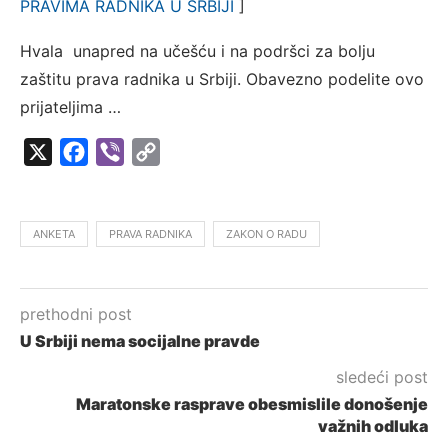
PRAVIMA RADNIKA U SRBIJI
]
Hvala unapred na učešću i na podršci za bolju
zaštitu prava radnika u Srbiji. Obavezno podelite ovo
prijateljima …
X
Facebook
Viber
Copy
Link
ANKETA
PRAVA RADNIKA
ZAKON O RADU
prethodni post
U Srbiji nema socijalne pravde
sledeći post
Maratonske rasprave obesmislile donošenje
važnih odluka