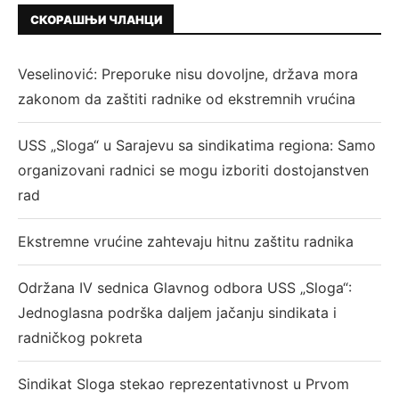
СКОРАШЊИ ЧЛАНЦИ
Veselinović: Preporuke nisu dovoljne, država mora
zakonom da zaštiti radnike od ekstremnih vrućina
USS „Sloga“ u Sarajevu sa sindikatima regiona: Samo
organizovani radnici se mogu izboriti dostojanstven
rad
Ekstremne vrućine zahtevaju hitnu zaštitu radnika
Održana IV sednica Glavnog odbora USS „Sloga“:
Jednoglasna podrška daljem jačanju sindikata i
radničkog pokreta
Sindikat Sloga stekao reprezentativnost u Prvom