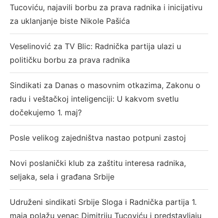
Tucoviću, najavili borbu za prava radnika i inicijativu
za uklanjanje biste Nikole Pašića
Veselinović za TV Blic: Radnička partija ulazi u
političku borbu za prava radnika
Sindikati za Danas o masovnim otkazima, Zakonu o
radu i veštačkoj inteligenciji: U kakvom svetlu
dočekujemo 1. maj?
Posle velikog zajedništva nastao potpuni zastoj
Novi poslanički klub za zaštitu interesa radnika,
seljaka, sela i građana Srbije
Udruženi sindikati Srbije Sloga i Radnička partija 1.
maja polažu venac Dimitriju Tucoviću i predstavljaju