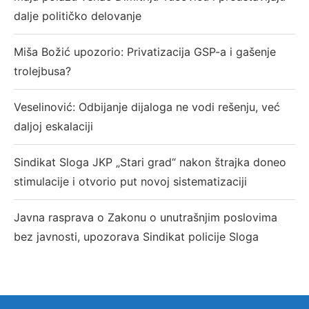
dalje političko delovanje
Miša Božić upozorio: Privatizacija GSP-a i gašenje
trolejbusa?
Veselinović: Odbijanje dijaloga ne vodi rešenju, već
daljoj eskalaciji
Sindikat Sloga JKP „Stari grad“ nakon štrajka doneo
stimulacije i otvorio put novoj sistematizaciji
Javna rasprava o Zakonu o unutrašnjim poslovima
bez javnosti, upozorava Sindikat policije Sloga