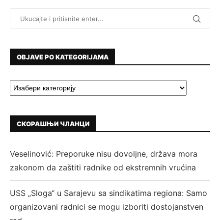
OBJAVE PO KATEGORIJAMA
СКОРАШЊИ ЧЛАНЦИ
Veselinović: Preporuke nisu dovoljne, država mora
zakonom da zaštiti radnike od ekstremnih vrućina
USS „Sloga“ u Sarajevu sa sindikatima regiona: Samo
organizovani radnici se mogu izboriti dostojanstven