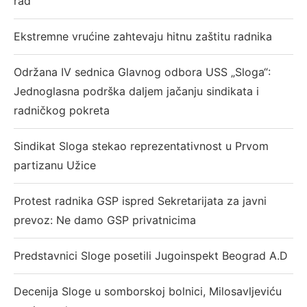
rad
Ekstremne vrućine zahtevaju hitnu zaštitu radnika
Održana IV sednica Glavnog odbora USS „Sloga“:
Jednoglasna podrška daljem jačanju sindikata i
radničkog pokreta
Sindikat Sloga stekao reprezentativnost u Prvom
partizanu Užice
Protest radnika GSP ispred Sekretarijata za javni
prevoz: Ne damo GSP privatnicima
Predstavnici Sloge posetili Jugoinspekt Beograd A.D
Decenija Sloge u somborskoj bolnici, Milosavljeviću