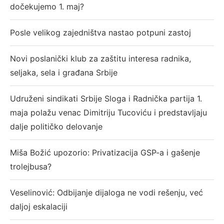
dočekujemo 1. maj?
Posle velikog zajedništva nastao potpuni zastoj
Novi poslanički klub za zaštitu interesa radnika,
seljaka, sela i građana Srbije
Udruženi sindikati Srbije Sloga i Radnička partija 1.
maja polažu venac Dimitriju Tucoviću i predstavljaju
dalje političko delovanje
Miša Božić upozorio: Privatizacija GSP-a i gašenje
trolejbusa?
Veselinović: Odbijanje dijaloga ne vodi rešenju, već
daljoj eskalaciji