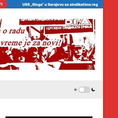
TI
ora zakonom da...
USS „Sloga“ u Sarajevu sa sindikatima regiona: Samo.