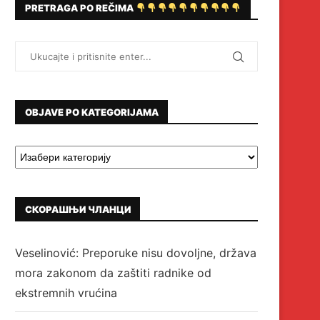
PRETRAGA PO REČIMA
OBJAVE PO KATEGORIJAMA
СКОРАШЊИ ЧЛАНЦИ
Veselinović: Preporuke nisu dovoljne, država
mora zakonom da zaštiti radnike od
ekstremnih vrućina