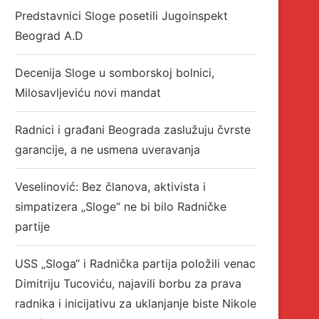
Predstavnici Sloge posetili Jugoinspekt
Beograd A.D
Decenija Sloge u somborskoj bolnici,
Milosavljeviću novi mandat
Radnici i građani Beograda zaslužuju čvrste
garancije, a ne usmena uveravanja
Veselinović: Bez članova, aktivista i
simpatizera „Sloge“ ne bi bilo Radničke
partije
USS „Sloga“ i Radnička partija položili venac
Dimitriju Tucoviću, najavili borbu za prava
radnika i inicijativu za uklanjanje biste Nikole