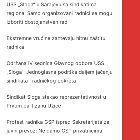
USS „Sloga“ u Sarajevu sa sindikatima
regiona: Samo organizovani radnici se mogu
izboriti dostojanstven rad
Ekstremne vrućine zahtevaju hitnu zaštitu
radnika
Održana IV sednica Glavnog odbora USS
„Sloga“: Jednoglasna podrška daljem jačanju
sindikata i radničkog pokreta
Sindikat Sloga stekao reprezentativnost u
Prvom partizanu Užice
Protest radnika GSP ispred Sekretarijata za
javni prevoz: Ne damo GSP privatnicima