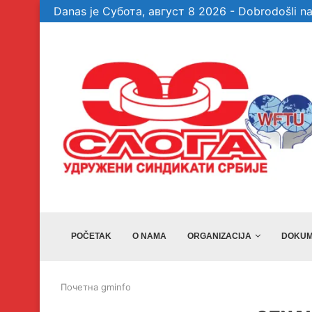
Danas je Субота, август 8 2026 - Dobrodošli na
te garancije, a...
Veselinović: Bez članova, aktivista i simpatiz
POČETAK
O NAMA
ORGANIZACIJA
DOKUM
Почетна
gminfo