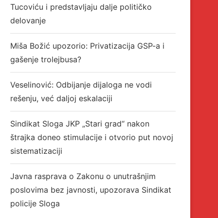
Tucoviću i predstavljaju dalje političko
delovanje
Miša Božić upozorio: Privatizacija GSP-a i
gašenje trolejbusa?
Veselinović: Odbijanje dijaloga ne vodi
rešenju, već daljoj eskalaciji
Sindikat Sloga JKP „Stari grad“ nakon
štrajka doneo stimulacije i otvorio put novoj
sistematizaciji
Javna rasprava o Zakonu o unutrašnjim
poslovima bez javnosti, upozorava Sindikat
policije Sloga