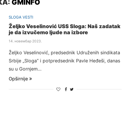
KA:
GMINFO
SLOGA VESTI
Željko Veselinović USS Sloga: Naš zadatak
je da izvučemo ljude na izbore
14. новембар 2023.
Željko Veselinović, predsednik Udruženih sindikata
Srbije „Sloga” i potpredsednik Pavle Heđeši, danas
su u Gornjem…
Opširnije