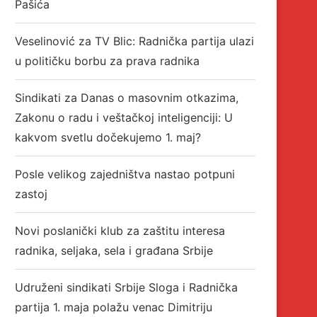
Pašića
Veselinović za TV Blic: Radnička partija ulazi
u političku borbu za prava radnika
Sindikati za Danas o masovnim otkazima,
Zakonu o radu i veštačkoj inteligenciji: U
kakvom svetlu dočekujemo 1. maj?
Posle velikog zajedništva nastao potpuni
zastoj
Novi poslanički klub za zaštitu interesa
radnika, seljaka, sela i građana Srbije
Udruženi sindikati Srbije Sloga i Radnička
partija 1. maja polažu venac Dimitriju