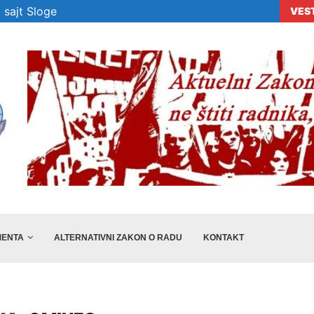
 sajt Sloge
VES
era „Sloge“ ne...
Veselinović: Preporuke nisu dovoljne, država m
ENTA
ALTERNATIVNI ZAKON O RADU
KONTAKT