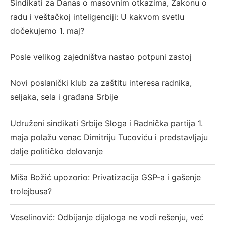
Sindikati za Danas o masovnim otkazima, Zakonu o
radu i veštačkoj inteligenciji: U kakvom svetlu
dočekujemo 1. maj?
Posle velikog zajedništva nastao potpuni zastoj
Novi poslanički klub za zaštitu interesa radnika,
seljaka, sela i građana Srbije
Udruženi sindikati Srbije Sloga i Radnička partija 1.
maja polažu venac Dimitriju Tucoviću i predstavljaju
dalje političko delovanje
Miša Božić upozorio: Privatizacija GSP-a i gašenje
trolejbusa?
Veselinović: Odbijanje dijaloga ne vodi rešenju, već