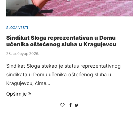
SLOGA VESTI
Sindikat Sloga reprezentativan u Domu
učenika oštećenog sluha u Kragujevcu
23. фебруар 2026.
Sindikat Sloga stekao je status reprezentativnog
sindikata u Domu učenika oštećenog sluha u
Kragujevcu, čime…
Opširnije