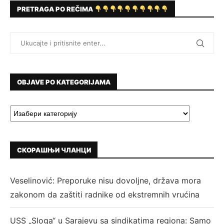
PRETRAGA PO REČIMA
OBJAVE PO KATEGORIJAMA
СКОРАШЊИ ЧЛАНЦИ
Veselinović: Preporuke nisu dovoljne, država mora
zakonom da zaštiti radnike od ekstremnih vrućina
USS „Sloga“ u Sarajevu sa sindikatima regiona: Samo