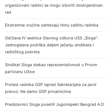
organizovani radnici se mogu izboriti dostojanstven
rad
Ekstremne vrućine zahtevaju hitnu zaštitu radnika
Održana IV sednica Glavnog odbora USS „Sloga“:
Jednoglasna podrška daljem jačanju sindikata i
radničkog pokreta
Sindikat Sloga stekao reprezentativnost u Prvom
partizanu Užice
Protest radnika GSP ispred Sekretarijata za javni
prevoz: Ne damo GSP privatnicima
Predstavnici Sloge posetili Jugoinspekt Beograd A.D