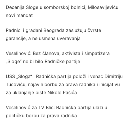
Decenija Sloge u somborskoj bolnici, Milosavljeviću
novi mandat
Radnici i građani Beograda zaslužuju čvrste
garancije, a ne usmena uveravanja
Veselinović: Bez članova, aktivista i simpatizera
„Sloge“ ne bi bilo Radničke partije
USS „Sloga“ i Radnička partija položili venac Dimitriju
Tucoviću, najavili borbu za prava radnika i inicijativu
za uklanjanje biste Nikole Pašića
Veselinović za TV Blic: Radnička partija ulazi u
političku borbu za prava radnika