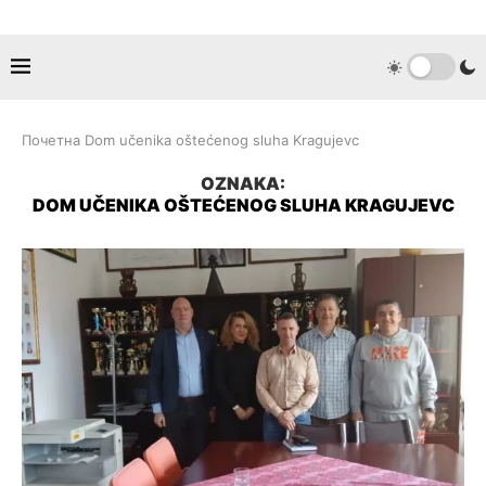
Почетна
Dom učenika oštećenog sluha Kragujevc
OZNAKA:
DOM UČENIKA OŠTEĆENOG SLUHA KRAGUJEVC