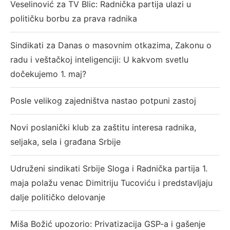
Veselinović za TV Blic: Radnička partija ulazi u
političku borbu za prava radnika
Sindikati za Danas o masovnim otkazima, Zakonu o
radu i veštačkoj inteligenciji: U kakvom svetlu
dočekujemo 1. maj?
Posle velikog zajedništva nastao potpuni zastoj
Novi poslanički klub za zaštitu interesa radnika,
seljaka, sela i građana Srbije
Udruženi sindikati Srbije Sloga i Radnička partija 1.
maja polažu venac Dimitriju Tucoviću i predstavljaju
dalje političko delovanje
Miša Božić upozorio: Privatizacija GSP-a i gašenje