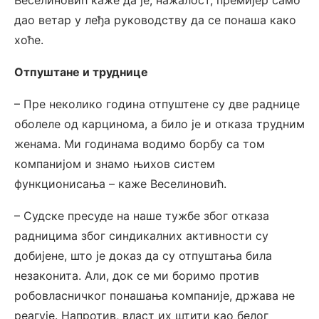
Веселиновић каже да је, нажалост, премијер само
дао ветар у леђа руководству да се понаша како
хоће.
Отпуштане и труднице
– Пре неколико година отпуштене су две раднице
оболеле од карцинома, а било је и отказа трудним
женама. Ми годинама водимо борбу са том
компанијом и знамо њихов систем
функционисања – каже Веселиновић.
– Судске пресуде на наше тужбе због отказа
радницима због синдикалних активности су
добијене, што је доказ да су отпуштања била
незаконита. Али, док се ми боримо против
робовласничког понашања компаније, држава не
реагује. Напротив, власт их штити као белог