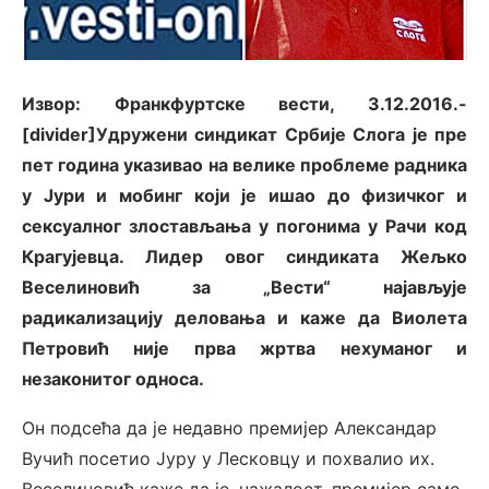
Извор: Франкфуртске вести, 3.12.2016.-
[divider]Удружени синдикат Србије Слога је пре
пет година указивао на велике проблеме радника
у Јури и мобинг који је ишао до физичког и
сексуалног злостављања у погонима у Рачи код
Крагујевца. Лидер овог синдиката Жељко
Веселиновић за „Вести“ најављује
радикализацију деловања и каже да Виолета
Петровић није прва жртва нехуманог и
незаконитог односа.
Он подсећа да је недавно премијер Александар
Вучић посетио Јуру у Лесковцу и похвалио их.