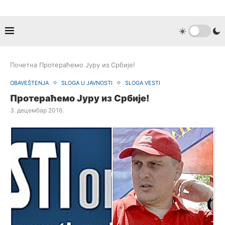
Почетна
Протераћемо Јуру из Србије!
OBAVEŠTENJA
SLOGA U JAVNOSTI
SLOGA VESTI
Протераћемо Јуру из Србије!
3. децембар 2016.