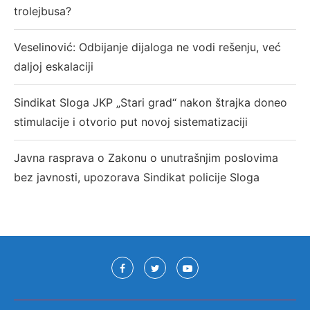
trolejbusa?
Veselinović: Odbijanje dijaloga ne vodi rešenju, već
daljoj eskalaciji
Sindikat Sloga JKP „Stari grad“ nakon štrajka doneo
stimulacije i otvorio put novoj sistematizaciji
Javna rasprava o Zakonu o unutrašnjim poslovima
bez javnosti, upozorava Sindikat policije Sloga