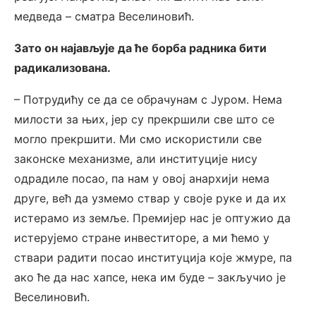
медведа – сматра Веселиновић.
Зато он најављује да ће борба радника бити
радикализована.
– Потрудићу се да се обрачунам с Јуром. Нема
милости за њих, јер су прекршили све што се
могло прекршити. Ми смо искористили све
законске механизме, али институције нису
одрадиле посао, па нам у овој анархији нема
друге, већ да узмемо ствар у своје руке и да их
истерамо из земље. Премијер нас је оптужио да
истерујемо стране инвеститоре, а ми ћемо у
ствари радити посао институција које жмуре, па
ако ће да нас хапсе, нека им буде – закључио је
Веселиновић.