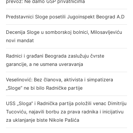
prevoz: Ne damo GSP privatnicima
Predstavnici Sloge posetili Jugoinspekt Beograd A.D
Decenija Sloge u somborskoj bolnici, Milosavljeviću
novi mandat
Radnici i građani Beograda zaslužuju čvrste
garancije, a ne usmena uveravanja
Veselinović: Bez članova, aktivista i simpatizera
„Sloge“ ne bi bilo Radničke partije
USS „Sloga“ i Radnička partija položili venac Dimitriju
Tucoviću, najavili borbu za prava radnika i inicijativu
za uklanjanje biste Nikole Pašića