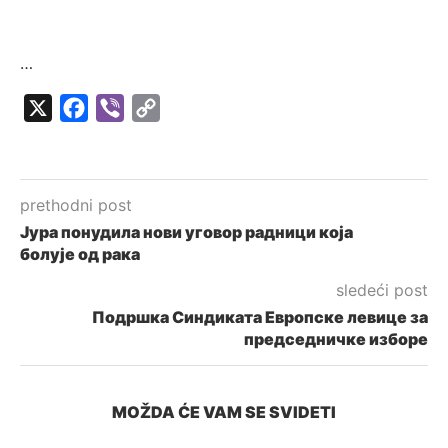
…
X
Facebook
Viber
Copy
Link
prethodni post
Јура понудила нови уговор радници која
болује од рака
sledeći post
Подршка Синдиката Европске левице за
председничке изборе
MOŽDA ĆE VAM SE SVIDETI