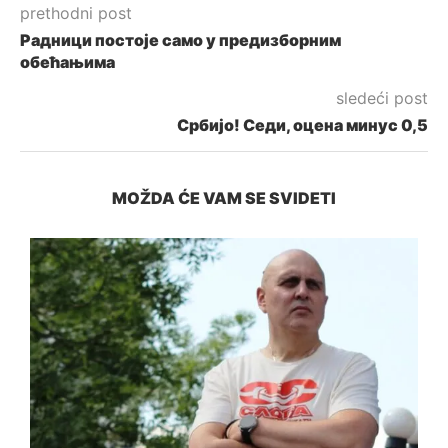
prethodni post
Радници постоје само у предизборним
обећањима
sledeći post
Србијо! Седи, оцена минус 0,5
MOŽDA ĆE VAM SE SVIDETI