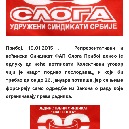
Прибој, 19.01.2015 . — Репрезентативни и
већински Синдикат ФАП Слога Прибој донео је
одлуку да неће потписати Колективни уговор
чији је нацрт поднео послодавац, и који би
требао да се до 26. јануара потпише, јер се њиме
форсирају само одредбе из Закона о раду које
ограничавају права радника.