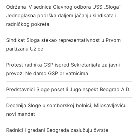
Održana IV sednica Glavnog odbora USS „Sloga“:
Jednoglasna podrška daljem jačanju sindikata i
radničkog pokreta
Sindikat Sloga stekao reprezentativnost u Prvom
partizanu Užice
Protest radnika GSP ispred Sekretarijata za javni
prevoz: Ne damo GSP privatnicima
Predstavnici Sloge posetili Jugoinspekt Beograd A.D
Decenija Sloge u somborskoj bolnici, Milosavljeviću
novi mandat
Radnici i građani Beograda zaslužuju čvrste