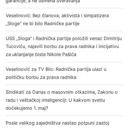
garancije, a ne usmena uveravanja
Veselinović: Bez članova, aktivista i simpatizera
„Sloge“ ne bi bilo Radničke partije
USS „Sloga“ i Radnička partija položili venac Dimitriju
Tucoviću, najavili borbu za prava radnika i inicijativu
za uklanjanje biste Nikole Pašića
Veselinović za TV Blic: Radnička partija ulazi u
političku borbu za prava radnika
Sindikati za Danas o masovnim otkazima, Zakonu o
radu i veštačkoj inteligenciji: U kakvom svetlu
dočekujemo 1. maj?
Posle velikog zajedništva nastao potpuni zastoj