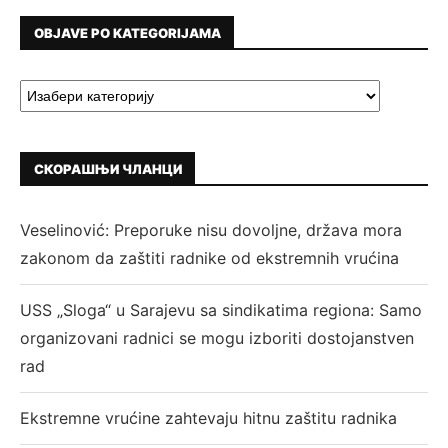
OBJAVE PO KATEGORIJAMA
СКОРАШЊИ ЧЛАНЦИ
Veselinović: Preporuke nisu dovoljne, država mora
zakonom da zaštiti radnike od ekstremnih vrućina
USS „Sloga“ u Sarajevu sa sindikatima regiona: Samo
organizovani radnici se mogu izboriti dostojanstven
rad
Ekstremne vrućine zahtevaju hitnu zaštitu radnika