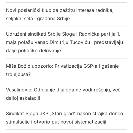
Novi poslanički klub za zaštitu interesa radnika,
seljaka, sela i građana Srbije
Udruženi sindikati Srbije Sloga i Radnička partija 1.
maja polažu venac Dimitriju Tucoviću i predstavljaju
dalje političko delovanje
Miša Božić upozorio: Privatizacija GSP-a i gašenje
trolejbusa?
Veselinović: Odbijanje dijaloga ne vodi rešenju, već
daljoj eskalaciji
Sindikat Sloga JKP „Stari grad“ nakon štrajka doneo
stimulacije i otvorio put novoj sistematizaciji