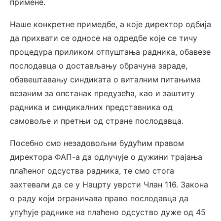
примене.
Наше конкретне примедбе, а које директор одбија
да прихвати се односе на одредбе које се тичу
процедура приликом отпуштања радника, обавезе
послодавца о достављању обрачуна зараде,
обавештавању синдиката о виталним питањима
везаним за опстанак предузећа, као и заштиту
радника и синдикалних представника од
самовоље и претњи од стране послодавца.
Посебно смо незадовољни будућим правом
директора ФАП-а да одлучује о дужини трајања
плаћеног одсуства радника, те смо стога
захтевали да се у Нацрту уврсти Члан 116. Закона
о раду који ограничава право послодавца да
упућује раднике на плаћено одсуство дуже од 45