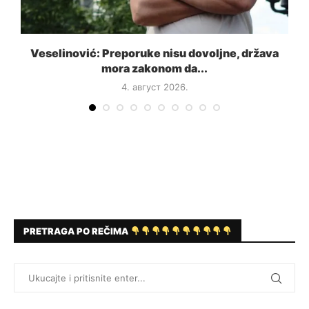
a
Veselinović: Preporuke nisu dovoljne, država
mora zakonom da...
4. август 2026.
PRETRAGA PO REČIMA