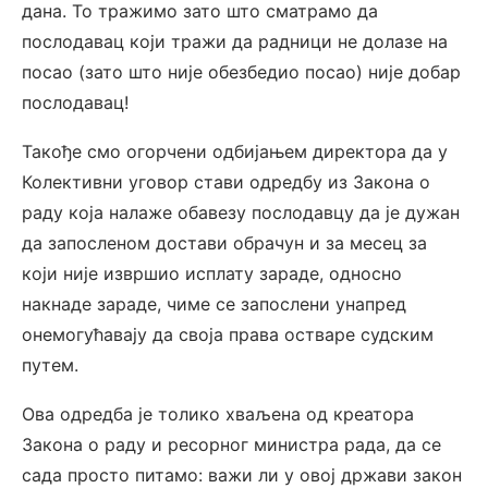
дана. То тражимо зато што сматрамо да
послодавац који тражи да радници не долазе на
посао (зато што није обезбедио посао) није добар
послодавац!
Такође смо огорчени одбијањем директора да у
Колективни уговор стави одредбу из Закона о
раду која налаже обавезу послодавцу да је дужан
да запосленом достави обрачун и за месец за
који није извршио исплату зараде, односно
накнаде зараде, чиме се запослени унапред
онемогућавају да своја права остваре судским
путем.
Ова одредба је толико хваљена од креатора
Закона о раду и ресорног министра рада, да се
сада просто питамо: важи ли у овој држави закон