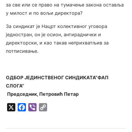
за све или се право на тумачење закона оставља
у милост и по вољи директора?
За синдикат је Нацрт колективног уговора
једностран, он је осион, антираднички и
директорски, и као такав неприхватљив за
потписивање.
ОДБОР ЈЕДИНСТВЕНОГ СИНДИКАТА”ФАП
СЛОГА”
Председник, Петровић Петар
X
Facebook
Viber
Copy
Link