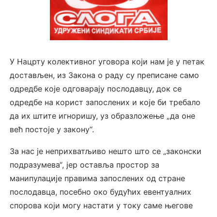
У Нацрту колективног уговора који нам је у петак
достављен, из Закона о раду су преписане само
одредбе које одговарају послодавцу, док се
одредбе на корист запослених и које би требало
да их штите игноришу, уз образложење „да оне
већ постоје у закону“.
За нас је неприхватљиво нешто што се „законски
подразумева“, јер оставља простор за
манипулације правима запослених од стране
послодавца, посебно око будућих евентуалних
спорова који могу настати у току саме његове