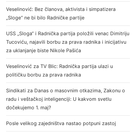
Veselinović: Bez članova, aktivista i simpatizera
„Sloge“ ne bi bilo Radničke partije
USS „Sloga“ i Radnička partija položili venac Dimitriju
Tucoviću, najavili borbu za prava radnika i inicijativu
za uklanjanje biste Nikole Pašića
Veselinović za TV Blic: Radnička partija ulazi u
političku borbu za prava radnika
Sindikati za Danas o masovnim otkazima, Zakonu o
radu i veštačkoj inteligenciji: U kakvom svetlu
dočekujemo 1. maj?
Posle velikog zajedništva nastao potpuni zastoj