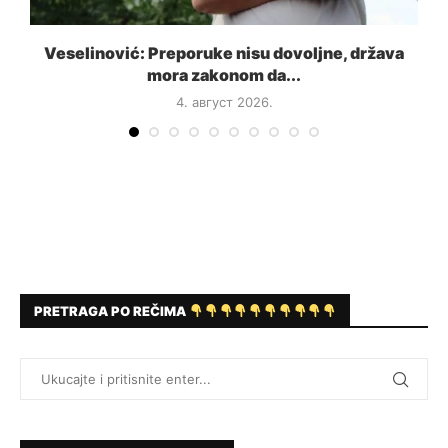
a
Veselinović: Preporuke nisu dovoljne, država
mora zakonom da...
4. август 2026.
PRETRAGA PO REČIMA