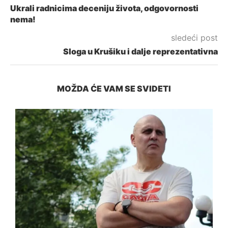
Ukrali radnicima deceniju života, odgovornosti
nema!
sledeći post
Sloga u Krušiku i dalje reprezentativna
MOŽDA ĆE VAM SE SVIDETI