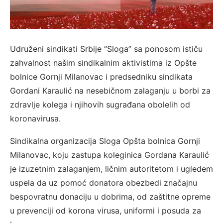
Udruženi sindikati Srbije “Sloga” sa ponosom ističu
zahvalnost našim sindikalnim aktivistima iz Opšte
bolnice Gornji Milanovac i predsedniku sindikata
Gordani Karaulić na nesebičnom zalaganju u borbi za
zdravlje kolega i njihovih sugrađana obolelih od
koronavirusa.
Sindikalna organizacija Sloga Opšta bolnica Gornji
Milanovac, koju zastupa koleginica Gordana Karaulić
je izuzetnim zalaganjem, ličnim autoritetom i ugledem
uspela da uz pomoć donatora obezbedi značajnu
bespovratnu donaciju u dobrima, od zaštitne opreme
u prevenciji od korona virusa, uniformi i posuda za