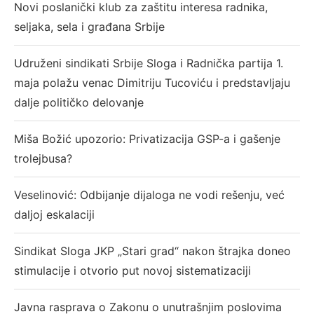
Novi poslanički klub za zaštitu interesa radnika,
seljaka, sela i građana Srbije
Udruženi sindikati Srbije Sloga i Radnička partija 1.
maja polažu venac Dimitriju Tucoviću i predstavljaju
dalje političko delovanje
Miša Božić upozorio: Privatizacija GSP-a i gašenje
trolejbusa?
Veselinović: Odbijanje dijaloga ne vodi rešenju, već
daljoj eskalaciji
Sindikat Sloga JKP „Stari grad“ nakon štrajka doneo
stimulacije i otvorio put novoj sistematizaciji
Javna rasprava o Zakonu o unutrašnjim poslovima