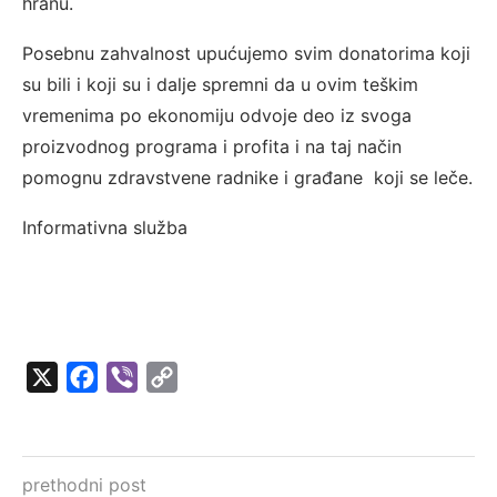
hranu.
Posebnu zahvalnost upućujemo svim donatorima koji
su bili i koji su i dalje spremni da u ovim teškim
vremenima po ekonomiju odvoje deo iz svoga
proizvodnog programa i profita i na taj način
pomognu zdravstvene radnike i građane koji se leče.
Informativna služba
X
Facebook
Viber
Copy
Link
prethodni post