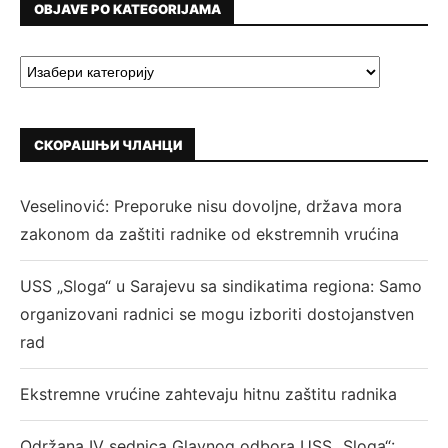
OBJAVE PO KATEGORIJAMA
СКОРАШЊИ ЧЛАНЦИ
Veselinović: Preporuke nisu dovoljne, država mora
zakonom da zaštiti radnike od ekstremnih vrućina
USS „Sloga“ u Sarajevu sa sindikatima regiona: Samo
organizovani radnici se mogu izboriti dostojanstven
rad
Ekstremne vrućine zahtevaju hitnu zaštitu radnika
Održana IV sednica Glavnog odbora USS „Sloga“: