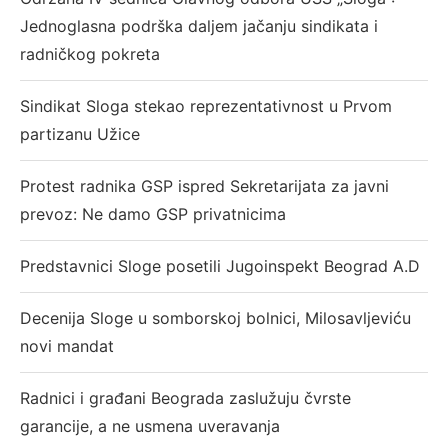
Jednoglasna podrška daljem jačanju sindikata i
radničkog pokreta
Sindikat Sloga stekao reprezentativnost u Prvom
partizanu Užice
Protest radnika GSP ispred Sekretarijata za javni
prevoz: Ne damo GSP privatnicima
Predstavnici Sloge posetili Jugoinspekt Beograd A.D
Decenija Sloge u somborskoj bolnici, Milosavljeviću
novi mandat
Radnici i građani Beograda zaslužuju čvrste
garancije, a ne usmena uveravanja