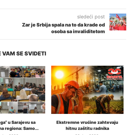
sledeći post
Zar je Srbija spala na to da krade od
osoba sa invaliditetom
 VAM SE SVIDETI
ga“ u Sarajevu sa
Ekstremne vrućine zahtevaju
ma regiona: Samo...
hitnu zaštitu radnika