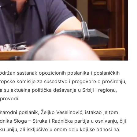
održan sastanak opozicionih poslanika i poslaničkih
opske komisije za susedstvo i pregovore o proširenju,
 aktuelna politička dešavanja u Srbiji i regionu,
sprovodi.
narodni poslanik, Željko Veselinović, istakao je tom
ika Sloga – Struka i Radnička partija u osnivanju, čiji
ku uniju, ali isključivo u onom delu koji se odnosi na