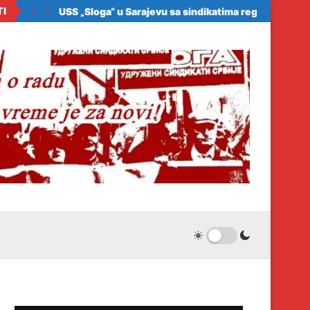
TI
ora zakonom da...
USS „Sloga“ u Sarajevu sa sindikatima regiona: Samo.