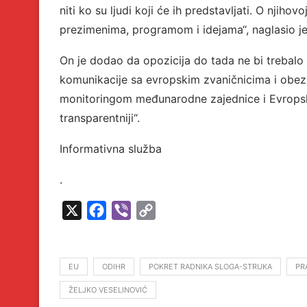
niti ko su ljudi koji će ih predstavljati. O nji
prezimenima, programom i idejama“, naglasio je
On je dodao da opozicija do tada ne bi trebal
komunikacije sa evropskim zvaničnicima i obezb
monitoringom međunarodne zajednice i Evropske u
transparentniji“.
Informativna služba
.
X
Facebook
Viber
Copy
Link
EU
ODIHR
POKRET RADNIKA SLOGA-STRUKA
PR
ŽELJKO VESELINOVIĆ