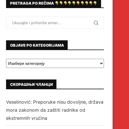
PRETRAGA PO REČIMA
OBJAVE PO KATEGORIJAMA
СКОРАШЊИ ЧЛАНЦИ
Veselinović: Preporuke nisu dovoljne, država
mora zakonom da zaštiti radnike od
ekstremnih vrućina