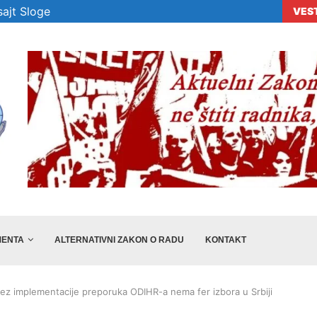
ajt Sloge
VES
era „Sloge“ ne...
Veselinović: Preporuke nisu dovoljne, država m
ENTA
ALTERNATIVNI ZAKON O RADU
KONTAKT
ez implementacije preporuka ODIHR-a nema fer izbora u Srbiji