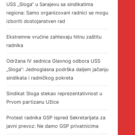
USS „Sloga“ u Sarajevu sa sindikatima
regiona: Samo organizovani radnici se mogu
izboriti dostojanstven rad
Ekstremne vrućine zahtevaju hitnu zaštitu
radnika
Održana IV sednica Glavnog odbora USS
„Sloga“: Jednoglasna podrška daljem jačanju
sindikata i radničkog pokreta
Sindikat Sloga stekao reprezentativnost u
Prvom partizanu Užice
Protest radnika GSP ispred Sekretarijata za
javni prevoz: Ne damo GSP privatnicima