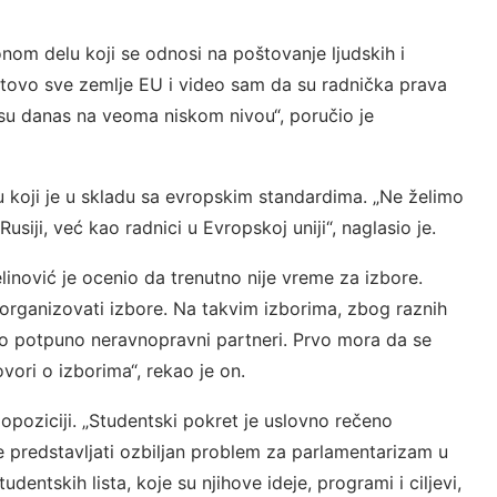
nom delu koji se odnosi na poštovanje ljudskih i
otovo sve zemlje EU i video sam da su radnička prava
su danas na veoma niskom nivou“, poručio je
u koji je u skladu sa evropskim standardima. „Ne želimo
Rusiji, već kao radnici u Evropskoj uniji“, naglasio je.
linović je ocenio da trenutno nije vreme za izbore.
rganizovati izbore. Na takvim izborima, zbog raznih
mo potpuno neravnopravni partneri. Prvo mora da se
ori o izborima“, rekao je on.
u opoziciji. „Studentski pokret je uslovno rečeno
predstavljati ozbiljan problem za parlamentarizam u
dentskih lista, koje su njihove ideje, programi i ciljevi,