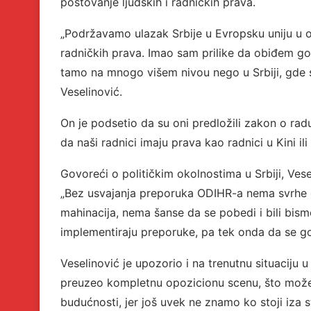
poštovanje ljudskih i radničkih prava.
„Podržavamo ulazak Srbije u Evropsku uniju u o
radničkih prava. Imao sam prilike da obiđem g
tamo na mnogo višem nivou nego u Srbiji, gde 
Veselinović.
On je podsetio da su oni predložili zakon o rad
da naši radnici imaju prava kao radnici u Kini ili 
Govoreći o političkim okolnostima u Srbiji, Vese
„Bez usvajanja preporuka ODIHR-a nema svrhe o
mahinacija, nema šanse da se pobedi i bili bis
implementiraju preporuke, pa tek onda da se gov
Veselinović je upozorio i na trenutnu situaciju 
preuzeo kompletnu opozicionu scenu, što može 
budućnosti, jer još uvek ne znamo ko stoji iza stu