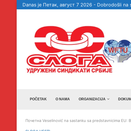
Danas je Петак, август 7 2026 - Dobrodošli na s
te garancije, a...
Veselinović: Bez članova, aktivista i simpatiz
POČETAK
O NAMA
ORGANIZACIJA
DOKUM
Почетна
Veselinović na sastanku sa predstavnicima EU: B