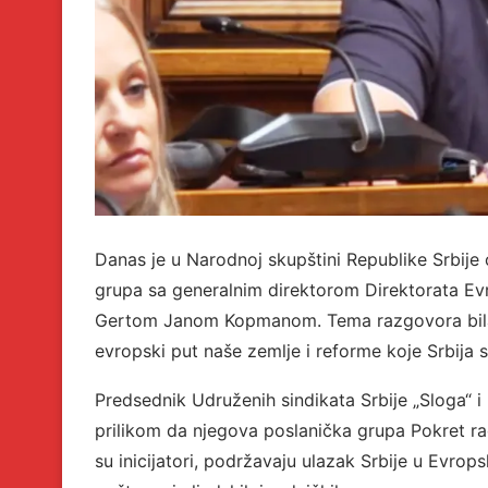
Danas je u Narodnoj skupštini Republike Srbije 
grupa sa generalnim direktorom Direktorata Evr
Gertom Janom Kopmanom. Tema razgovora bila su
evropski put naše zemlje i reforme koje Srbija 
Predsednik Udruženih sindikata Srbije „Sloga“ i 
prilikom da njegova poslanička grupa Pokret radn
su inicijatori, podržavaju ulazak Srbije u Evrops