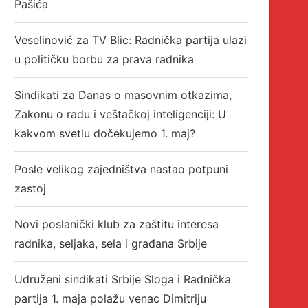
Pašića
Veselinović za TV Blic: Radnička partija ulazi
u političku borbu za prava radnika
Sindikati za Danas o masovnim otkazima,
Zakonu o radu i veštačkoj inteligenciji: U
kakvom svetlu dočekujemo 1. maj?
Posle velikog zajedništva nastao potpuni
zastoj
Novi poslanički klub za zaštitu interesa
radnika, seljaka, sela i građana Srbije
Udruženi sindikati Srbije Sloga i Radnička
partija 1. maja polažu venac Dimitriju