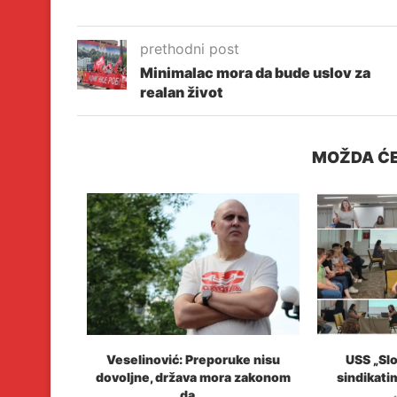
prethodni post
Minimalac mora da bude uslov za
realan život
MOŽDA ĆE
a, aktivista
Veselinović: Preporuke nisu
USS „Slo
e“ ne...
dovoljne, država mora zakonom
sindikati
da...