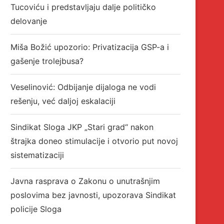
Tucoviću i predstavljaju dalje političko
delovanje
Miša Božić upozorio: Privatizacija GSP-a i
gašenje trolejbusa?
Veselinović: Odbijanje dijaloga ne vodi
rešenju, već daljoj eskalaciji
Sindikat Sloga JKP „Stari grad“ nakon
štrajka doneo stimulacije i otvorio put novoj
sistematizaciji
Javna rasprava o Zakonu o unutrašnjim
poslovima bez javnosti, upozorava Sindikat
Održana IV sednica Glavnog
Sindikat Sloga stekao
policije Sloga
odbora USS „Sloga“:
reprezentativnost u Prv
Jednoglasna...
partizanu Užice