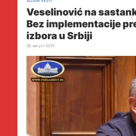
SLOGA VESTI
Veselinović na sastan
Bez implementacije pr
izbora u Srbiji
28. август 2025.