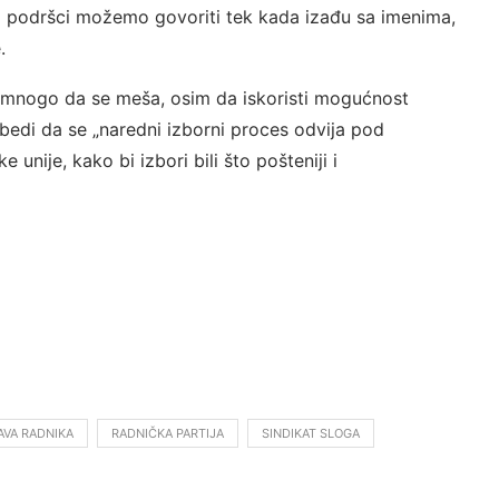
hovoj podršci možemo govoriti tek kada izađu sa imenima,
.
o mnogo da se meša, osim da iskoristi mogućnost
edi da se „naredni izborni proces odvija pod
nije, kako bi izbori bili što pošteniji i
AVA RADNIKA
RADNIČKA PARTIJA
SINDIKAT SLOGA