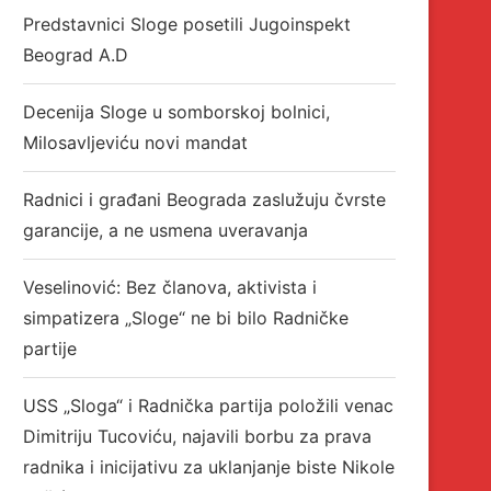
Predstavnici Sloge posetili Jugoinspekt
Beograd A.D
Decenija Sloge u somborskoj bolnici,
Milosavljeviću novi mandat
Radnici i građani Beograda zaslužuju čvrste
garancije, a ne usmena uveravanja
Veselinović: Bez članova, aktivista i
simpatizera „Sloge“ ne bi bilo Radničke
partije
USS „Sloga“ i Radnička partija položili venac
Dimitriju Tucoviću, najavili borbu za prava
radnika i inicijativu za uklanjanje biste Nikole