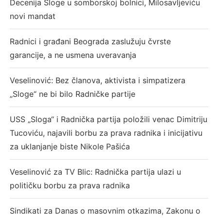
Decenija Sloge u somborskoj bolnici, Milosavljeviću
novi mandat
Radnici i građani Beograda zaslužuju čvrste
garancije, a ne usmena uveravanja
Veselinović: Bez članova, aktivista i simpatizera
„Sloge“ ne bi bilo Radničke partije
USS „Sloga“ i Radnička partija položili venac Dimitriju
Tucoviću, najavili borbu za prava radnika i inicijativu
za uklanjanje biste Nikole Pašića
Veselinović za TV Blic: Radnička partija ulazi u
političku borbu za prava radnika
Sindikati za Danas o masovnim otkazima, Zakonu o