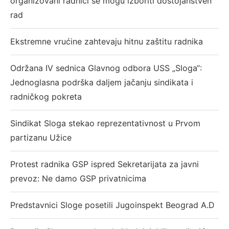
organizovani radnici se mogu izboriti dostojanstven
rad
Ekstremne vrućine zahtevaju hitnu zaštitu radnika
Održana IV sednica Glavnog odbora USS „Sloga“:
Jednoglasna podrška daljem jačanju sindikata i
radničkog pokreta
Sindikat Sloga stekao reprezentativnost u Prvom
partizanu Užice
Protest radnika GSP ispred Sekretarijata za javni
prevoz: Ne damo GSP privatnicima
Predstavnici Sloge posetili Jugoinspekt Beograd A.D