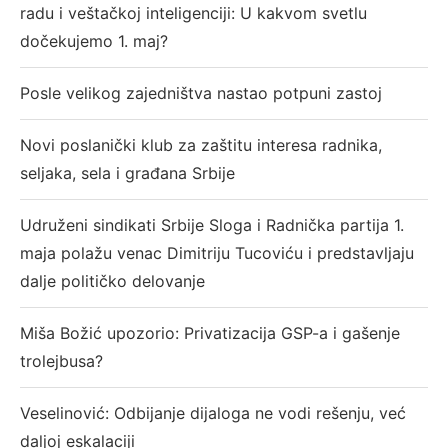
radu i veštačkoj inteligenciji: U kakvom svetlu
dočekujemo 1. maj?
Posle velikog zajedništva nastao potpuni zastoj
Novi poslanički klub za zaštitu interesa radnika,
seljaka, sela i građana Srbije
Udruženi sindikati Srbije Sloga i Radnička partija 1.
maja polažu venac Dimitriju Tucoviću i predstavljaju
dalje političko delovanje
Miša Božić upozorio: Privatizacija GSP-a i gašenje
trolejbusa?
Veselinović: Odbijanje dijaloga ne vodi rešenju, već
daljoj eskalaciji