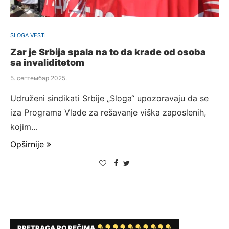
SLOGA VESTI
Zar je Srbija spala na to da krade od osoba
sa invaliditetom
5. септембар 2025.
Udruženi sindikati Srbije „Sloga“ upozoravaju da se
iza Programa Vlade za rešavanje viška zaposlenih,
kojim…
Opširnije
PRETRAGA PO REČIMA