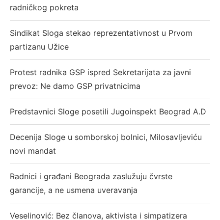
radničkog pokreta
Sindikat Sloga stekao reprezentativnost u Prvom
partizanu Užice
Protest radnika GSP ispred Sekretarijata za javni
prevoz: Ne damo GSP privatnicima
Predstavnici Sloge posetili Jugoinspekt Beograd A.D
Decenija Sloge u somborskoj bolnici, Milosavljeviću
novi mandat
Radnici i građani Beograda zaslužuju čvrste
garancije, a ne usmena uveravanja
Veselinović: Bez članova, aktivista i simpatizera