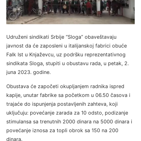
Udruženi sindikati Srbije “Sloga” obaveštavaju
javnost da će zaposleni u italijanskoj fabrici obuće
Falk Ist u Knjaževcu, uz podršku reprezentativnog
sindikata Sloga, stupiti u obustavu rada, u petak, 2.
juna 2023. godine.
Obustava će započeti okupljanjem radnika ispred
kapije, unutar fabrike sa početkom u 06.50 časova i
trajaće do ispunjenja postavljenih zahteva, koji
uključuju: povećanje zarada za 10 odsto, podizanje
stimulansa sa trenutnih 2000 dinara na 5000 dinara i
povećanje iznosa za topli obrok sa 150 na 200
dinara.