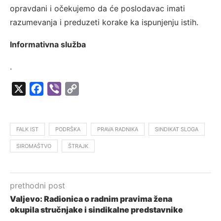
opravdani i očekujemo da će poslodavac imati
razumevanja i preduzeti korake ka ispunjenju istih.
Informativna služba
.
X
Facebook
Viber
Copy
Link
FALK IST
PODRŠKA
PRAVA RADNIKA
SINDIKAT SLOGA
SIROMAŠTVO
ŠTRAJK
prethodni post
Valjevo: Radionica o radnim pravima žena
okupila stručnjake i sindikalne predstavnike