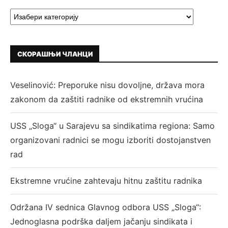
СКОРАШЊИ ЧЛАНЦИ
Veselinović: Preporuke nisu dovoljne, država mora
zakonom da zaštiti radnike od ekstremnih vrućina
USS „Sloga“ u Sarajevu sa sindikatima regiona: Samo
organizovani radnici se mogu izboriti dostojanstven
rad
Ekstremne vrućine zahtevaju hitnu zaštitu radnika
Održana IV sednica Glavnog odbora USS „Sloga“:
Jednoglasna podrška daljem jačanju sindikata i