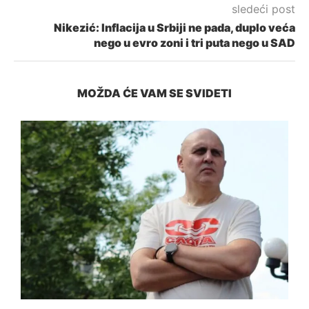
sledeći post
Nikezić: Inflacija u Srbiji ne pada, duplo veća
nego u evro zoni i tri puta nego u SAD
MOŽDA ĆE VAM SE SVIDETI