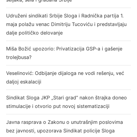
Udruženi sindikati Srbije Sloga i Radnička partija 1.
maja polažu venac Dimitriju Tucoviću i predstavljaju
dalje političko delovanje
Miša Božić upozorio: Privatizacija GSP-a i gašenje
trolejbusa?
Veselinović: Odbijanje dijaloga ne vodi rešenju, već
daljoj eskalaciji
Sindikat Sloga JKP „Stari grad“ nakon štrajka doneo
stimulacije i otvorio put novoj sistematizaciji
Javna rasprava o Zakonu o unutrašnjim poslovima
bez javnosti, upozorava Sindikat policije Sloga