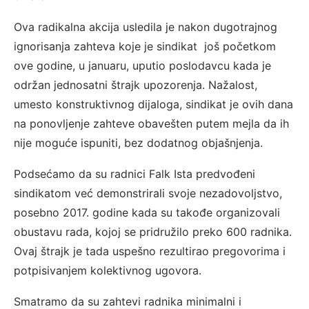
Ova radikalna akcija usledila je nakon dugotrajnog
ignorisanja zahteva koje je sindikat još početkom
ove godine, u januaru, uputio poslodavcu kada je
održan jednosatni štrajk upozorenja. Nažalost,
umesto konstruktivnog dijaloga, sindikat je ovih dana
na ponovljenje zahteve obavešten putem mejla da ih
nije moguće ispuniti, bez dodatnog objašnjenja.
Podsećamo da su radnici Falk Ista predvođeni
sindikatom već demonstrirali svoje nezadovoljstvo,
posebno 2017. godine kada su takođe organizovali
obustavu rada, kojoj se pridružilo preko 600 radnika.
Ovaj štrajk je tada uspešno rezultirao pregovorima i
potpisivanjem kolektivnog ugovora.
Smatramo da su zahtevi radnika minimalni i