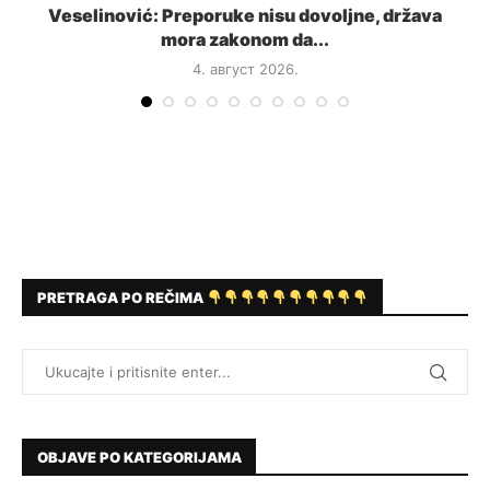
a
Veselinović: Preporuke nisu dovoljne, država
mora zakonom da...
4. август 2026.
PRETRAGA PO REČIMA
OBJAVE PO KATEGORIJAMA