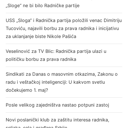
„Sloge“ ne bi bilo Radničke partije
USS „Sloga“ i Radnička partija položili venac Dimitriju
Tucoviću, najavili borbu za prava radnika i inicijativu
za uklanjanje biste Nikole Pašića
Veselinović za TV Blic: Radnička partija ulazi u
političku borbu za prava radnika
Sindikati za Danas o masovnim otkazima, Zakonu o
radu i veštačkoj inteligenciji: U kakvom svetlu
dočekujemo 1. maj?
Posle velikog zajedništva nastao potpuni zastoj
Novi poslanički klub za zaštitu interesa radnika,
seljaka, sela i građana Srbije