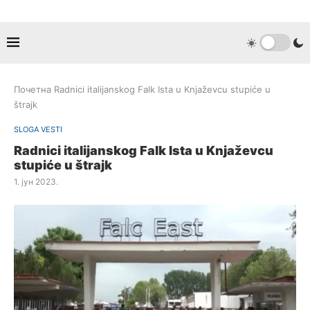
Почетна
Radnici italijanskog Falk Ista u Knjaževcu stupiće u
štrajk
SLOGA VESTI
Radnici italijanskog Falk Ista u Knjaževcu
stupiće u štrajk
1. јун 2023.