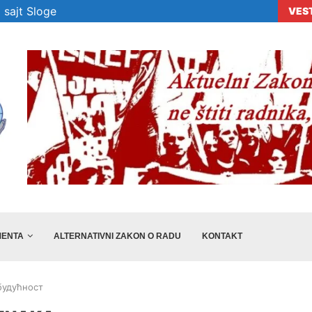
 sajt Sloge
VES
era „Sloge“ ne...
Veselinović: Preporuke nisu dovoljne, država m
ENTA
ALTERNATIVNI ZAKON O RADU
KONTAKT
будућност