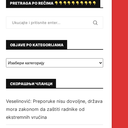
PRETRAGA PO REČIMA
OBJAVE PO KATEGORIJAMA
СКОРАШЊИ ЧЛАНЦИ
Veselinović: Preporuke nisu dovoljne, država
mora zakonom da zaštiti radnike od
ekstremnih vrućina