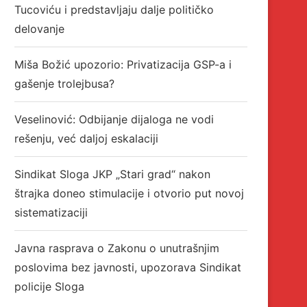
Tucoviću i predstavljaju dalje političko
delovanje
Miša Božić upozorio: Privatizacija GSP-a i
gašenje trolejbusa?
Veselinović: Odbijanje dijaloga ne vodi
rešenju, već daljoj eskalaciji
Sindikat Sloga JKP „Stari grad“ nakon
štrajka doneo stimulacije i otvorio put novoj
sistematizaciji
Javna rasprava o Zakonu o unutrašnjim
poslovima bez javnosti, upozorava Sindikat
policije Sloga