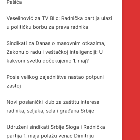
Pašića
Veselinović za TV Blic: Radnička partija ulazi
u političku borbu za prava radnika
Sindikati za Danas o masovnim otkazima,
Zakonu o radu i veštačkoj inteligenciji: U
kakvom svetlu dočekujemo 1. maj?
Posle velikog zajedništva nastao potpuni
zastoj
Novi poslanički klub za zaštitu interesa
radnika, seljaka, sela i građana Srbije
Udruženi sindikati Srbije Sloga i Radnička
partija 1. maja polažu venac Dimitriju