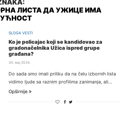
ZNAKA:
РНА ЛИСТА ДА УЖИЦЕ ИМА
ДУЋНОСТ
SLOGA VESTI
Ko je policajac koji se kandidovao za
gradonačelnika Užica ispred grupe
građana?
30. мај 2024.
Do sada smo imali priliku da na čelu izbornih lista
vidimo ljude sa raznim profilima zanimanja, ali…
Opširnije