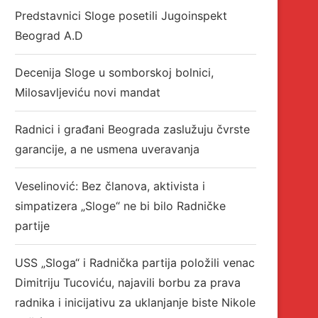
Predstavnici Sloge posetili Jugoinspekt
Beograd A.D
Decenija Sloge u somborskoj bolnici,
Milosavljeviću novi mandat
Radnici i građani Beograda zaslužuju čvrste
garancije, a ne usmena uveravanja
Veselinović: Bez članova, aktivista i
simpatizera „Sloge“ ne bi bilo Radničke
partije
USS „Sloga“ i Radnička partija položili venac
Dimitriju Tucoviću, najavili borbu za prava
radnika i inicijativu za uklanjanje biste Nikole