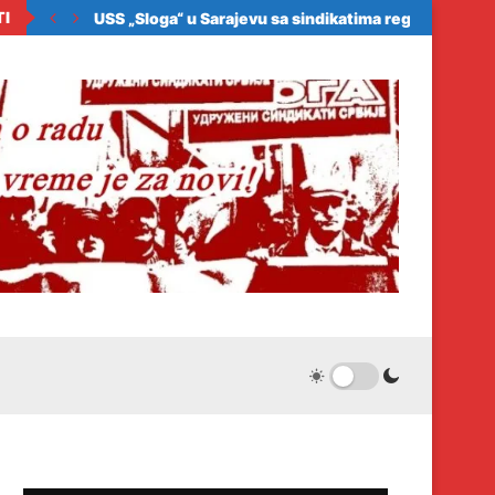
TI
ora zakonom da...
USS „Sloga“ u Sarajevu sa sindikatima regiona: Samo.