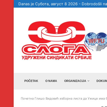
Danas je Субота, август 8 2026 - Dobrodošli na
te garancije, a...
Veselinović: Bez članova, aktivista i simpatiz
POČETAK
O NAMA
ORGANIZACIJA
DOKUM
Почетна
Глишо Видовић изборна листа да Ужице има 