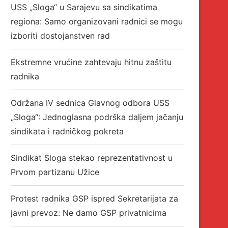
USS „Sloga“ u Sarajevu sa sindikatima
regiona: Samo organizovani radnici se mogu
izboriti dostojanstven rad
Ekstremne vrućine zahtevaju hitnu zaštitu
radnika
Održana IV sednica Glavnog odbora USS
„Sloga“: Jednoglasna podrška daljem jačanju
sindikata i radničkog pokreta
Sindikat Sloga stekao reprezentativnost u
Prvom partizanu Užice
Protest radnika GSP ispred Sekretarijata za
javni prevoz: Ne damo GSP privatnicima